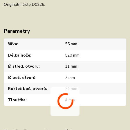
Originální číslo D0226.
Parametry
šířka
55 mm
Délka nože
520 mm
∅ střed. otvoru
11 mm
∅ boč. otvorů
7 mm
Rozteč boč. otvorů
74 mm
Tloušťka
4 mm