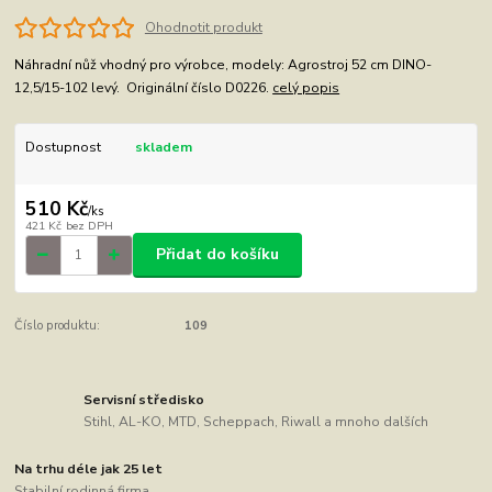
Ohodnotit produkt
Náhradní nůž vhodný pro výrobce, modely: Agrostroj 52 cm DINO-
12,5/15-102 levý. Originální číslo D0226.
celý popis
Dostupnost
skladem
510 Kč
/
ks
421 Kč
bez DPH
Přidat do košíku
Číslo produktu:
109
Servisní středisko
Stihl, AL-KO, MTD, Scheppach, Riwall a mnoho dalších
Na trhu déle jak 25 let
Stabilní rodinná firma