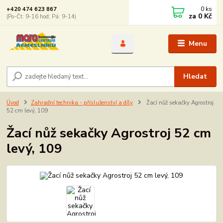
0
ks
+420 474 623 867
za
0 Kč
(Po-Čt: 9-16 hod; Pá: 9-14)
Menu
Hledat
Úvod
Zahradní technika - příslušenství a díly
Žací nůž sekačky Agrostroj
52 cm levý, 109
Žací nůž sekačky Agrostroj 52 cm
levý, 109