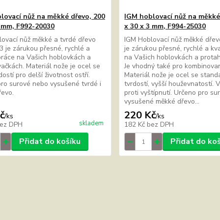
lovací nůž na měkké dřevo, 200
IGM hoblovací nůž na měkké
3 mm, F992-20030
x 30 x 3 mm, F994-25030
ovací nůž měkké a tvrdé dřevo
IGM Hoblovací nůž měkké dře
 je zárukou přesné, rychlé a
je zárukou přesné, rychlé a kva
 práce na Vašich hoblovkách a
na Vašich hoblovkách a prota
ačkách. Materiál nože je ocel se
Je vhodný také pro kombinovan
dostí pro delší životnost ostří.
Materiál nože je ocel se stand
ro surové nebo vysušené tvrdé i
tvrdostí, vyšší houževnatostí. 
dřevo.
proti vyštípnutí. Určeno pro s
vysušené měkké dřevo...
č
220 Kč
/
ks
/
ks
skladem
ez DPH
182 Kč
bez DPH
Přidat do košíku
Přidat do ko