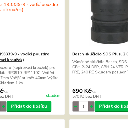
193339-9 - vodící pouzdro
Bosch sklíčidlo SDS Plus, 2 
vací kroužek)
Výměnné sklíčidlo Bosch, SDS
GBH 2-24 DFR, GBH 24 VFR, 
ouzdro (kopírovací kroužek) pro
FRE, 240 RE Skladem poslední
kita RP0910, RP1110C. Vnitřní
37mm Vnější průměr 40mm Výška
ladem 1 ks.
č
690 Kč
/
ks
/
ks
skladem
ez DPH
570 Kč
bez DPH
Přidat do košíku
Přidat do ko