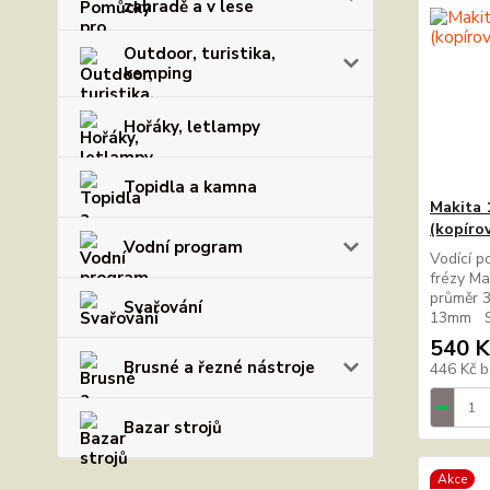
zahradě a v lese
Outdoor, turistika,
kemping
Hořáky, letlampy
Topidla a kamna
Makita 
(kopíro
Vodní program
Vodící p
frézy Ma
průměr 
Svařování
13mm Sk
540 K
Brusné a řezné nástroje
446 Kč
b
Bazar strojů
Akce