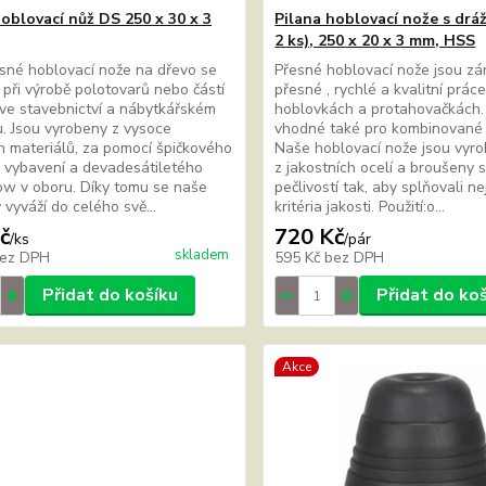
hoblovací nůž DS 250 x 30 x 3
Pilana hoblovací nože s drá
2 ks), 250 x 20 x 3 mm, HSS
sné hoblovací nože na dřevo se
Přesné hoblovací nože jsou zá
í při výrobě polotovarů nebo částí
přesné , rychlé a kvalitní prác
ve stavebnictví a nábytkářském
hoblovkách a protahovačkách.
. Jsou vyrobeny z vysoce
vhodné také pro kombinované 
ch materiálů, za pomocí špičkového
Naše hoblovací nože jsou vyr
o vybavení a devadesátiletého
z jakostních ocelí a broušeny 
w v oboru. Díky tomu se naše
pečlivostí tak, aby splňovali ne
 vyváží do celého svě...
kritéria jakosti. Použití:o...
č
720 Kč
/
ks
/
pár
skladem
ez DPH
595 Kč
bez DPH
Přidat do košíku
Přidat do ko
Akce