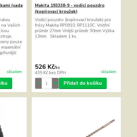
žkami (sada
Makita 193338-9 - vodící pouzdro
(kopírovací kroužek)
rukou
Vodící pouzdro (kopírovací kroužek) pro
e na Vašich
frézy Makita RP0910, RP1110C. Vnitřní
 Jsou
průměr 27mm Vnější průměr 30mm Výška
stroje.
13mm Skladem 1 ks.
obeny pouze
s maximální
jpřísnější
526 Kč
/
ks
skladem
skladem
435 Kč
bez DPH
šíku
Přidat do košíku