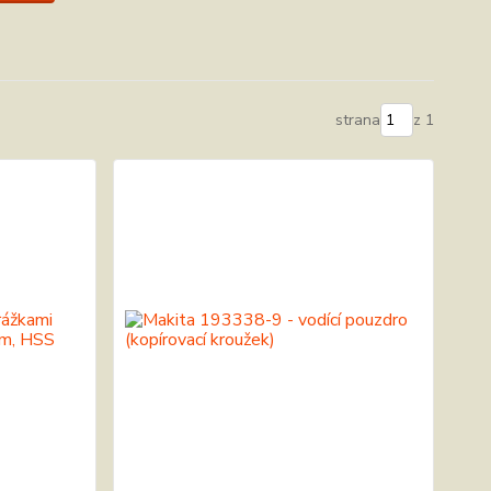
strana
z 1