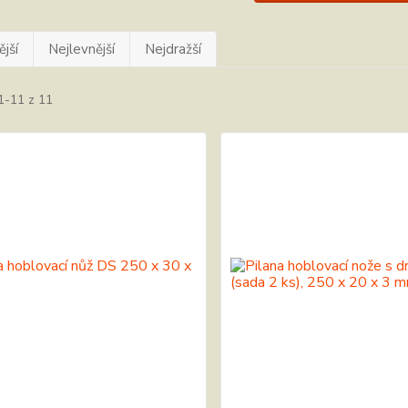
jší
Nejlevnější
Nejdražší
1-11 z 11