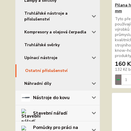
Lampy a svítilny
Pilana 
mm
Truhlářské nástroje a
Tyto pře
příslušenství
používaj
výrobků 
Kompresory a olejová čerpadla
průmyslu
kvalitní
Truhlářské svěrky
strojníh
know–ho
produkty
Upínací nástroje
160 K
132 Kč
b
Ostatní příslušenství
Náhradní díly
Nástroje do kovu
Stavební nářadí
Pomůcky pro práci na