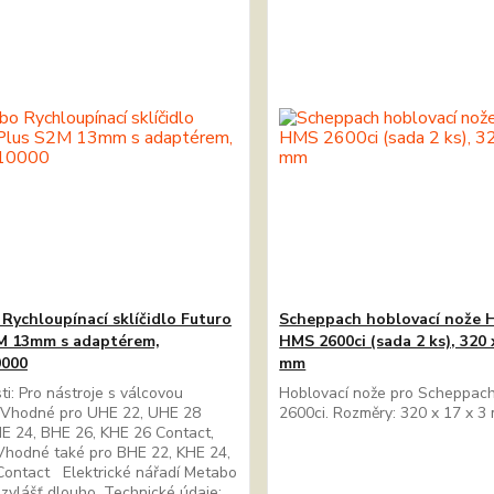
Rychloupínací sklíčidlo Futuro
Scheppach hoblovací nože 
M 13mm s adaptérem,
HMS 2600ci (sada 2 ks), 320 
0000
mm
ti: Pro nástroje s válcovou
Hoblovací nože pro Scheppa
 Vhodné pro UHE 22, UHE 28
2600ci. Rozměry: 320 x 17 x 
HE 24, BHE 26, KHE 26 Contact,
Vhodné také pro BHE 22, KHE 24,
Contact Elektrické nářadí Metabo
bzvlášť dlouho. Technické údaje: