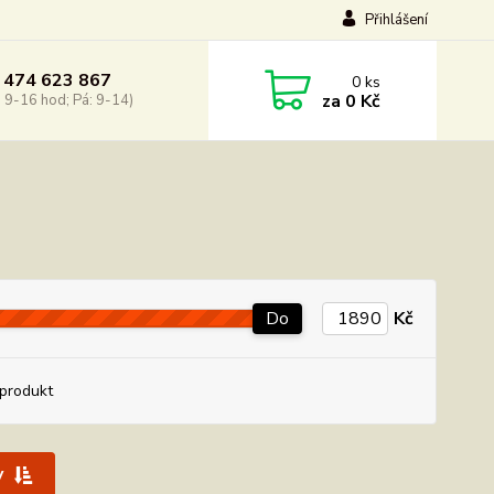
Přihlášení
 474 623 867
0
ks
za
0 Kč
: 9-16 hod; Pá: 9-14)
Do
Kč
produkt
y