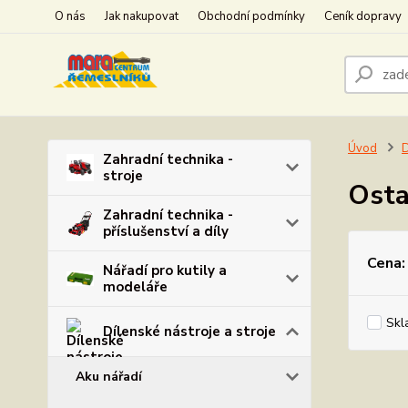
O nás
Jak nakupovat
Obchodní podmínky
Ceník dopravy
Úvod
D
Zahradní technika -
stroje
Osta
Zahradní technika -
příslušenství a díly
Cena:
Nářadí pro kutily a
modeláře
Skl
Dílenské nástroje a stroje
Aku nářadí