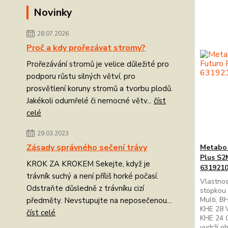
Novinky
28.07.2026
Proč a kdy prořezávat stromy?
Prořezávání stromů je velice důležité pro
podporu růstu silných větví, pro
prosvětlení koruny stromů a tvorbu plodů.
Jakékoli odumřelé či nemocné větv...
číst
celé
29.03.2023
Zásady správného sečení trávy
Metabo 
Plus S2
KROK ZA KROKEM Sekejte, když je
631921
trávník suchý a není příliš horké počasí.
Vlastnos
Odstraňte důsledně z trávníku cizí
stopkou
Multi, B
předměty. Nevstupujte na neposečenou...
KHE 28 
číst celé
KHE 24 
vydrží o