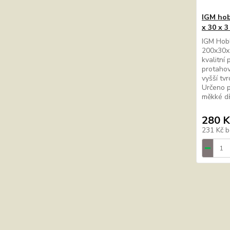
IGM hob
x 30 x 
IGM Hobl
200x30x3
kvalitní
protahov
vyšší tvr
Určeno p
měkké 
280 K
231 Kč
b