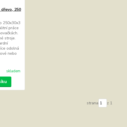
 dřevo, 250
vo 250x30x3
litní práce
hovačkách.
é stroje.
ardní
Více odolná
urové nebo
skladem
šíku
strana
z 1