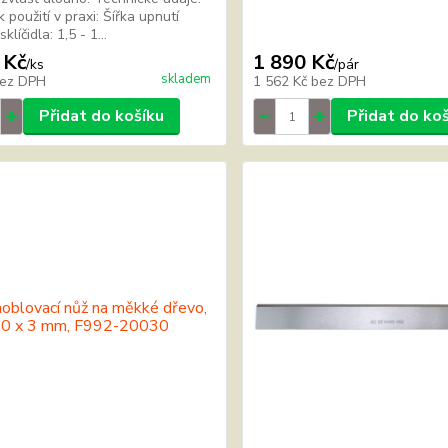
 použití v praxi: Šířka upnutí
klíčidla: 1,5 - 1...
 Kč
1 890 Kč
/
ks
/
pár
skladem
ez DPH
1 562 Kč
bez DPH
Přidat do košíku
Přidat do ko