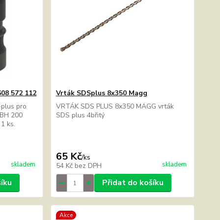
608 572 112
Vrták SDSplus 8x350 Magg
-plus pro
VRTÁK SDS PLUS 8x350 MAGG vrták
PBH 200
SDS plus 4břitý
 1 ks.
65 Kč
/
ks
skladem
skladem
54 Kč
bez DPH
šíku
Přidat do košíku
Akce