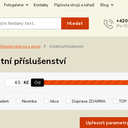
Fotogalerie
Kontakty
Půjčovna strojů a nářadí
Blog
+420
Hledat
(Po-Čt
ílenské nástroje a stroje
Ostatní příslušenství
tní příslušenství
Kč
Od
adem
Novinka
Akce
Doprava ZDARMA
TOP 
Upřesnit parametr