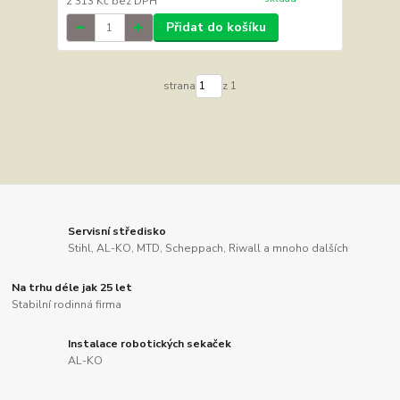
2 313 Kč
bez DPH
Přidat do košíku
strana
z 1
Servisní středisko
Stihl, AL-KO, MTD, Scheppach, Riwall a mnoho dalších
Na trhu déle jak 25 let
Stabilní rodinná firma
Instalace robotických sekaček
AL-KO