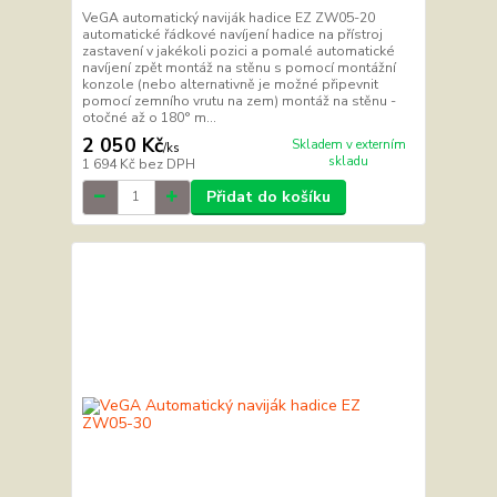
VeGA automatický naviják hadice EZ ZW05-20
automatické řádkové navíjení hadice na přístroj
zastavení v jakékoli pozici a pomalé automatické
navíjení zpět montáž na stěnu s pomocí montážní
konzole (nebo alternativně je možné připevnit
pomocí zemního vrutu na zem) montáž na stěnu -
otočné až o 180° m...
2 050 Kč
Skladem v externím
/
ks
skladu
1 694 Kč
bez DPH
Přidat do košíku