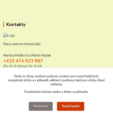
Kontakty
Mara centrum řemeslníků
Martina Mašková a Martin Mašek
+420 474 623 867
(Po-Čt: 9-16 hod; Pá: 9-14)
mara@elektro-naradi.cz
Tento e-shop využívá soubory cookies pro svoji funkčnost,
analytické účely a v případě udělení souhlasu také pro účely cílení
reklamy.
Používáním tohoto webu s tímto souhlasíte.
Souhlasím
Nastavení
Upravit sběr cookies.