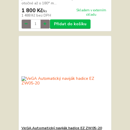
otočné až o 180° m...
1 800 Kč
Skladem v externím
/
ks
skladu
1 488 Kč
bez DPH
Přidat do košíku
VeGA Automatický naviják hadice EZ ZW05-20