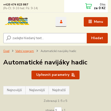
0
ks
+420 474 623 867
za
0 Kč
(Po-Čt: 9-16 hod; Pá: 9-14)
Menu
Hledat
Úvod
Vodní program
Automatické navijáky hadic
Automatické navijáky hadic
Upřesnit parametry
Nejnovější
Nejlevnější
Nejdražší
Zobrazuji 1-5 z 5
strana
z 1