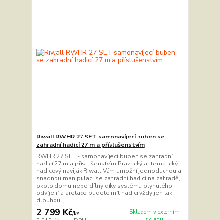
Riwall RWHR 27 SET samonavíjecí buben se
zahradní hadicí 27 m a příslušenstvím
RWHR 27 SET - samonavíjecí buben se zahradní
hadicí 27 m a příslušenstvím Praktický automatický
hadicový naviják Riwall Vám umožní jednoduchou a
snadnou manipulaci se zahradní hadicí na zahradě,
okolo domu nebo dílny díky systému plynulého
odvíjení a aretace budete mít hadici vždy jen tak
dlouhou, j...
2 799 Kč
Skladem v externím
/
ks
skladu