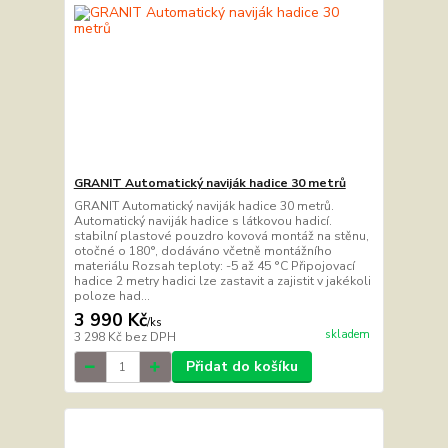
GRANIT Automatický naviják hadice 30 metrů
GRANIT Automatický naviják hadice 30 metrů.
Automatický naviják hadice s látkovou hadicí.
stabilní plastové pouzdro kovová montáž na stěnu,
otočné o 180°, dodáváno včetně montážního
materiálu Rozsah teploty: -5 až 45 °C Připojovací
hadice 2 metry hadici lze zastavit a zajistit v jakékoli
poloze had...
3 990 Kč
/
ks
skladem
3 298 Kč
bez DPH
Přidat do košíku