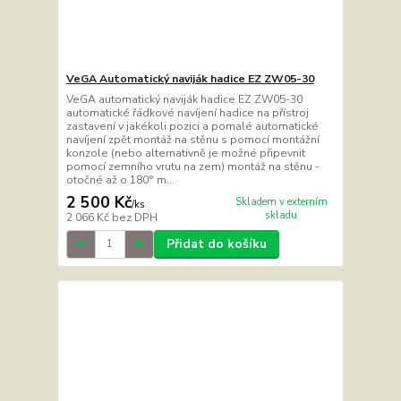
VeGA Automatický naviják hadice EZ ZW05-30
VeGA automatický naviják hadice EZ ZW05-30
automatické řádkové navíjení hadice na přístroj
zastavení v jakékoli pozici a pomalé automatické
navíjení zpět montáž na stěnu s pomocí montážní
konzole (nebo alternativně je možné připevnit
pomocí zemního vrutu na zem) montáž na stěnu -
otočné až o 180° m...
2 500 Kč
Skladem v externím
/
ks
skladu
2 066 Kč
bez DPH
Přidat do košíku