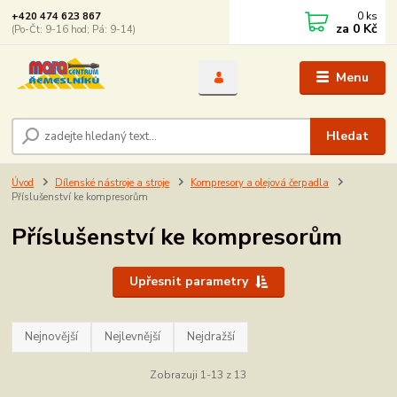
0
ks
+420 474 623 867
za
0 Kč
(Po-Čt: 9-16 hod; Pá: 9-14)
Menu
Hledat
Úvod
Dílenské nástroje a stroje
Kompresory a olejová čerpadla
Příslušenství ke kompresorům
Příslušenství ke kompresorům
Upřesnit parametry
Nejnovější
Nejlevnější
Nejdražší
Zobrazuji 1-13 z 13