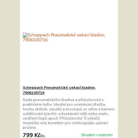
Scheppach Pneumatické sekací kladivo,
7906100716
Sada pneumatického kladiva a příslušenství v
praktickém kufru. Ideální pro osekávání dlažby,
tvorbu drážek, záseků a prostupů ve zdivu a kameni,
oddělování plechů, odsekávání nýtů nebo matic,
vyrážení čepů apod. Příslušenství: 5 sekáčů
maznička olej konektor pro rychlospojku upínací
pružina
799 Kč
Skladem v externím
/
ks