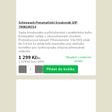
Scheppach Pneumatický šroubovák 3/8",
7906100714
Sada šroubováku a příslušenství v praktickém kufru.
Kompaktní, lehký, s oboustranným chodem.
Protiskluzová rukojeť. Příslušenství: 10x HSS vrták
6x CrV bit 1x držák bitů maznička olej sklíčidlo
konektor pro rychlospojku olejový přimazávač
vzduchu
1 299 Kč
Skladem v externím
/
ks
skladu
1 074 Kč
bez DPH
Přidat do košíku