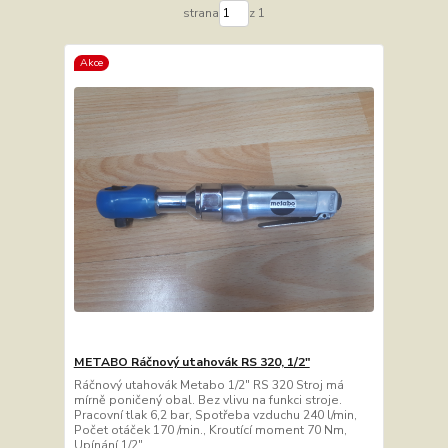
strana
z 1
Akce
METABO Ráčnový utahovák RS 320, 1/2"
Ráčnový utahovák Metabo 1/2" RS 320 Stroj má
mírně poničený obal. Bez vlivu na funkci stroje.
Pracovní tlak 6,2 bar, Spotřeba vzduchu 240 l/min,
Počet otáček 170 /min., Kroutící moment 70 Nm,
Upínání 1/2".