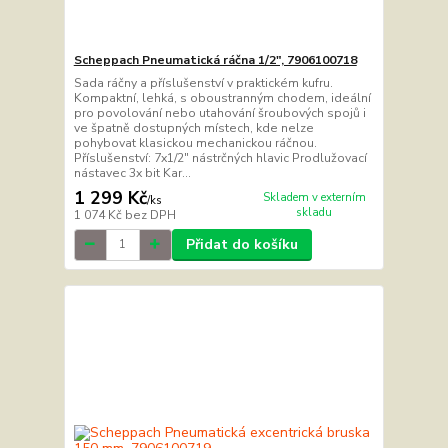
Scheppach Pneumatická ráčna 1/2", 7906100718
Sada ráčny a příslušenství v praktickém kufru.
Kompaktní, lehká, s oboustranným chodem, ideální
pro povolování nebo utahování šroubových spojů i
ve špatně dostupných místech, kde nelze
pohybovat klasickou mechanickou ráčnou.
Příslušenství: 7x1/2" nástrčných hlavic Prodlužovací
nástavec 3x bit Kar...
1 299 Kč
Skladem v externím
/
ks
skladu
1 074 Kč
bez DPH
Přidat do košíku