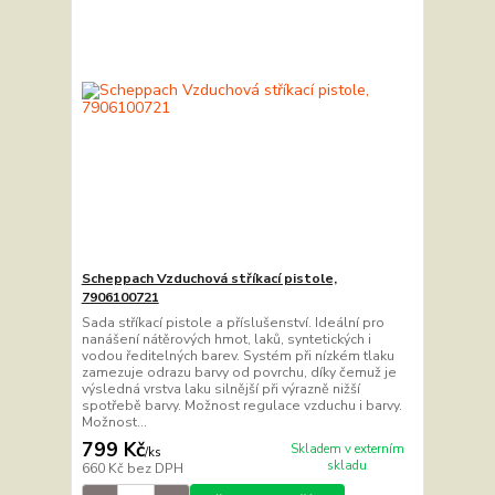
Scheppach Vzduchová stříkací pistole,
7906100721
Sada stříkací pistole a příslušenství. Ideální pro
nanášení nátěrových hmot, laků, syntetických i
vodou ředitelných barev. Systém při nízkém tlaku
zamezuje odrazu barvy od povrchu, díky čemuž je
výsledná vrstva laku silnější při výrazně nižší
spotřebě barvy. Možnost regulace vzduchu i barvy.
Možnost...
799 Kč
Skladem v externím
/
ks
skladu
660 Kč
bez DPH