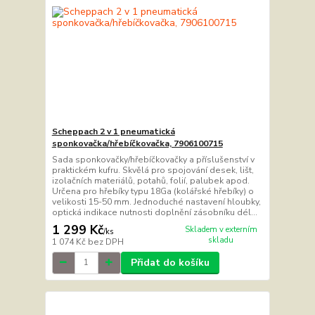
Scheppach 2 v 1 pneumatická
sponkovačka/hřebíčkovačka, 7906100715
Sada sponkovačky/hřebíčkovačky a příslušenství v
praktickém kufru. Skvělá pro spojování desek, lišt,
izolačních materiálů, potahů, folií, palubek apod.
Určena pro hřebíky typu 18Ga (kolářské hřebíky) o
velikosti 15-50 mm. Jednoduché nastavení hloubky,
optická indikace nutnosti doplnění zásobníku dél...
1 299 Kč
Skladem v externím
/
ks
skladu
1 074 Kč
bez DPH
Přidat do košíku