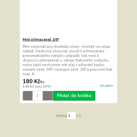
Mini přimazávač 3/8"
Mini olejovač pro dodávku oleje, montáž na vstup
nářadí. Hadicový olejovač slouží k přimazávání
pneumatického nářadí v případě, kdy není k
dispozici přimazávač u zdroje tlakového vzduchu,
nebo když nechceme mít olej v přívodní hadici.
vstupní závit: 3/8"i výstupní závit: 3/8"a pracovní tlak:
max. 8...
180 Kč
/
ks
skladem
149 Kč
bez DPH
Přidat do košíku
strana
z 1