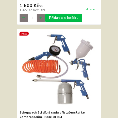
1 600 Kč
/
ks
skladem
1 322 Kč
bez DPH
Přidat do košíku
Akce
Scheppach 5ti dílná sada příslušenství ke
kompresorům, 3906101704