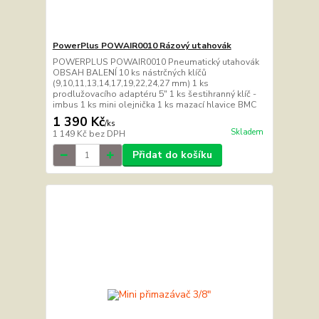
PowerPlus POWAIR0010 Rázový utahovák
POWERPLUS POWAIR0010 Pneumatický utahovák
OBSAH BALENÍ 10 ks nástrčných klíčů
(9,10,11,13,14,17,19,22,24,27 mm) 1 ks
prodlužovacího adaptéru 5" 1 ks šestihranný klíč -
imbus 1 ks mini olejnička 1 ks mazací hlavice BMC
1 390 Kč
/
ks
Skladem
1 149 Kč
bez DPH
Přidat do košíku