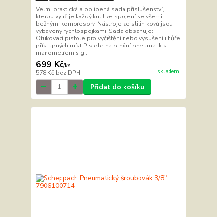
Velmi praktická a oblíbená sada příslušenství,
kterou využije každý kutil ve spojení se všemi
bežnými kompresory. Nástroje ze slitin kovů jsou
vybaveny rychlospojkami. Sada obsahuje:
Ofukovací pistole pro vyčištění nebo vysušení i hůře
přístupných míst Pistole na plnění pneumatik s
manometrem s g...
699 Kč
/
ks
skladem
578 Kč
bez DPH
Přidat do košíku