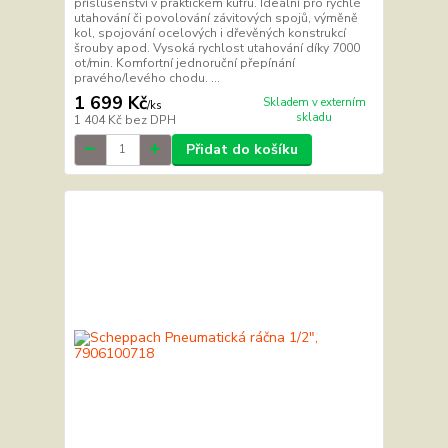
příslušenství v praktickém kufru. Ideální pro rychlé
utahování či povolování závitových spojů, výměně
kol, spojování ocelových i dřevěných konstrukcí
šrouby apod. Vysoká rychlost utahování díky 7000
ot/min. Komfortní jednoruční přepínání
pravého/levého chodu. ...
1 699 Kč
Skladem v externím
/
ks
skladu
1 404 Kč
bez DPH
Přidat do košíku