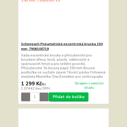
Scheppach Pneumatická excentrická bruska 150
mm, 7906100719
Sada excentrické brusky a příslušenství pro
broušení dřeva, kovů, plastů, nátěrových a
spárovacích hmot a pro leštění povrchů.
Příslušenství: 5x brusný papír 150 mm Brusná
podložka se suchým zipem Těsnící páska Ochranná
manžeta Maznička Olej Konektor pro rychlospojku
1 299 Kč
Skladem v externím
/
ks
skladu
1 074 Kč
bez DPH
Přidat do košíku