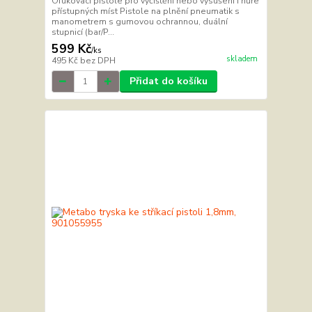
Ofukovací pistole pro vyčištění nebo vysušení i hůře
přístupných míst Pistole na plnění pneumatik s
manometrem s gumovou ochrannou, duální
stupnicí (bar/P...
599 Kč
/
ks
skladem
495 Kč
bez DPH
Přidat do košíku