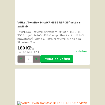
Völkel TwinBox M4x0,7 HSSE RSP 35° vrták +
závitník
TWINBOX - závitník s vrtákem M4x0,7 HSSE RSP
35° Strojní závitník HSS-E + spirálový vrták HSS-G
pravotočivý Forma C - strojní závitník slepá díra
Skladem 2 ks.
180 Kč
/
ks
skladem
149 Kč
bez DPH
Přidat do košíku