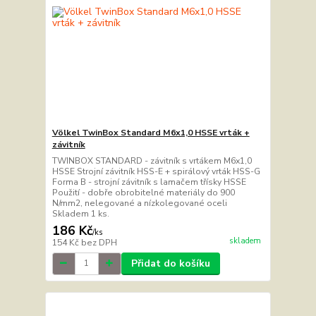
Völkel TwinBox Standard M6x1,0 HSSE vrták +
závitník
TWINBOX STANDARD - závitník s vrtákem M6x1,0
HSSE Strojní závitník HSS-E + spirálový vrták HSS-G
Forma B - strojní závitník s lamačem třísky HSSE
Použití - dobře obrobitelné materiály do 900
N/mm2, nelegované a nízkolegované oceli
Skladem 1 ks.
186 Kč
/
ks
skladem
154 Kč
bez DPH
Přidat do košíku