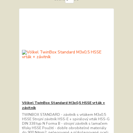
Völkel TwinBox Standard M3x0,5 HSSE vrták +
závitník
TWINBOX STANDARD - závitník s vrtákem M3x0,5
HSSE Strojní závitník HSS-E + spirálový vrták HSS-G
DIN 338 typ N Forma B - strojní závitník s lamačem
třísky HSSE Použití - dobře obrobitelné materiály
do 900 N/mm2, nelegované a nízkolegované oceli