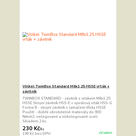
Völkel TwinBox Standard M8x1,25 HSSE vrták +
závitník
TWINBOX STANDARD - závitník s vrtákem M8x1,25
HSSE Strojní závitník HSS-E + spirálový vrták HSS-G
Forma B - strojní závitník s lamačem třísky HSSE
Použití - dobře obrobitelné materiály do 900
N/mm2, nelegované a nízkolegované oceli
Skladem 2 ks.
230 Kč
/
ks
skladem
190 Kč
bez DPH