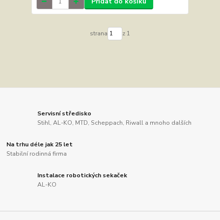
Přidat do košíku
strana
z 1
Servisní středisko
Stihl, AL-KO, MTD, Scheppach, Riwall a mnoho dalších
Na trhu déle jak 25 let
Stabilní rodinná firma
Instalace robotických sekaček
AL-KO