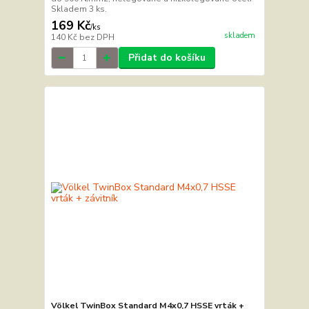
Skladem 3 ks.
169 Kč
/
ks
skladem
140 Kč
bez DPH
Přidat do košíku
Völkel TwinBox Standard M4x0,7 HSSE vrták +