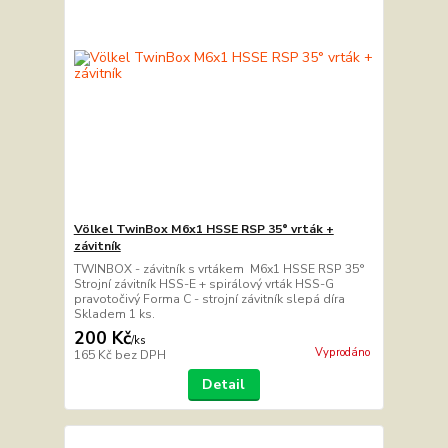
Völkel TwinBox M6x1 HSSE RSP 35° vrták +
závitník
TWINBOX - závitník s vrtákem M6x1 HSSE RSP 35°
Strojní závitník HSS-E + spirálový vrták HSS-G
pravotočivý Forma C - strojní závitník slepá díra
Skladem 1 ks.
200 Kč
/
ks
Vyprodáno
165 Kč
bez DPH
Detail