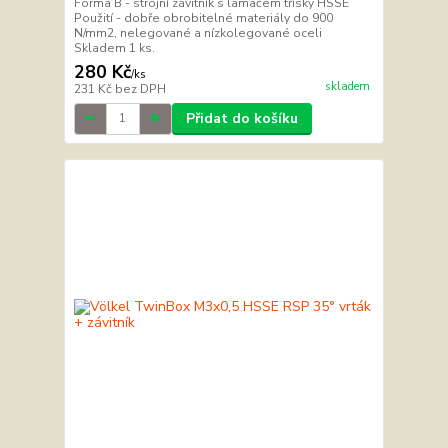
Forma B - strojní závitník s lamačem třísky HSSE
Použití - dobře obrobitelné materiály do 900
N/mm2, nelegované a nízkolegované oceli
Skladem 1 ks.
280 Kč
/
ks
skladem
231 Kč
bez DPH
Přidat do košíku