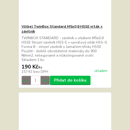
Völkel TwinBox Standard M5x0,8 HSSE vrták +
závitník
TWINBOX STANDARD - závitník s vrtákem M5x0,8
HSSE Strojní závitník HSS-E + spirálový vrták HSS-G
Forma B - strojní závitník s lamačem třísky HSSE
Použití - dobře obrobitelné materiály do 900
N/mm2, nelegované a nízkolegované oceli
Skladem 1 ks.
190 Kč
/
ks
skladem
157 Kč
bez DPH
Přidat do košíku