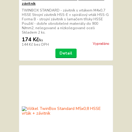
závitník
TWINBOX STANDARD - závitník s vrtákem M4x0,7
HSSE Strojní závitník HSS-E + spirálový vrták HSS-G
Forma B - strojní závitník s lamačem třísky HSSE
Použití - dobře obrobitelné materiály do 900
N/mm2, nelegované a nízkolegované oceli
Skladem 2 ks.
174 Kč
/
ks
Vyprodáno
144 Kč
bez DPH
Detail