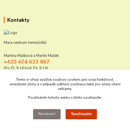
Kontakty
Mara centrum řemeslníků
Martina Mašková a Martin Mašek
+420 474 623 867
(Po-Čt: 9-16 hod; Pá: 9-14)
mara@elektro-naradi.cz
Tento e-shop využívá soubory cookies pro svoji funkčnost,
analytické účely a v případě udělení souhlasu také pro účely cílení
reklamy.
Používáním tohoto webu s tímto souhlasíte.
Souhlasím
Nastavení
Upravit sběr cookies.