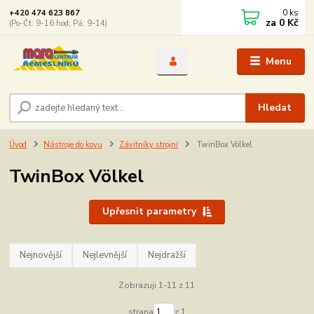
0
ks
+420 474 623 867
za
0 Kč
(Po-Čt: 9-16 hod; Pá: 9-14)
Menu
Hledat
Úvod
Nástroje do kovu
Závitníky strojní
TwinBox Völkel
TwinBox Völkel
Upřesnit parametry
Nejnovější
Nejlevnější
Nejdražší
Zobrazuji 1-11 z 11
strana
z 1