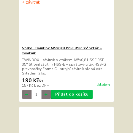
Völkel TwinBox M5x0,8 HSSE RSP 35° vrták +
závitník
TWINBOX - závitník s vrtákem M5x0,8 HSSE RSP
35° Strojní závitník HSS-E + spirálový vrták HSS-G
pravotočivý Forma C - strojní závitník slepá díra
Skladem 2 ks.
190 Kč
/
ks
skladem
157 Kč
bez DPH
Přidat do košíku