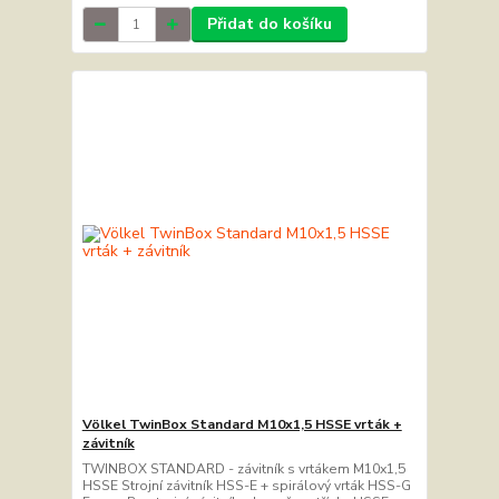
Přidat do košíku
Völkel TwinBox Standard M10x1,5 HSSE vrták +
závitník
TWINBOX STANDARD - závitník s vrtákem M10x1,5
HSSE Strojní závitník HSS-E + spirálový vrták HSS-G