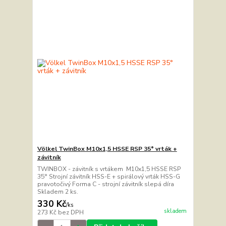
Völkel TwinBox M10x1,5 HSSE RSP 35° vrták +
závitník
TWINBOX - závitník s vrtákem M10x1,5 HSSE RSP
35° Strojní závitník HSS-E + spirálový vrták HSS-G
pravotočivý Forma C - strojní závitník slepá díra
Skladem 2 ks.
330 Kč
/
ks
skladem
273 Kč
bez DPH