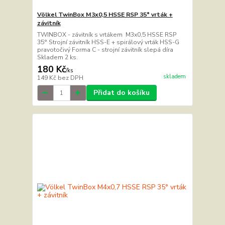
Völkel TwinBox M3x0,5 HSSE RSP 35° vrták +
závitník
TWINBOX - závitník s vrtákem M3x0,5 HSSE RSP
35° Strojní závitník HSS-E + spirálový vrták HSS-G
pravotočivý Forma C - strojní závitník slepá díra
Skladem 2 ks.
180 Kč
/
ks
skladem
149 Kč
bez DPH
Přidat do košíku