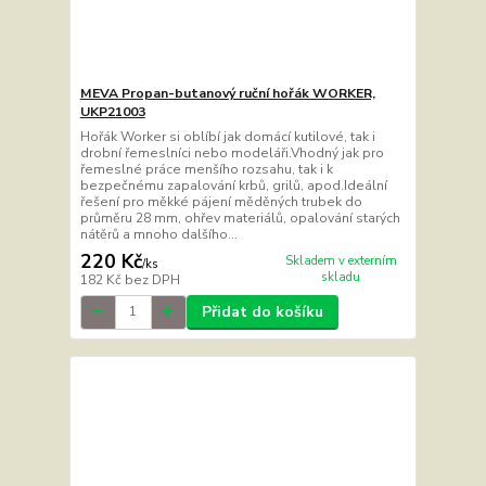
MEVA Propan-butanový ruční hořák WORKER,
UKP21003
Hořák Worker si oblíbí jak domácí kutilové, tak i
drobní řemeslníci nebo modeláři.Vhodný jak pro
řemeslné práce menšího rozsahu, tak i k
bezpečnému zapalování krbů, grilů, apod.Ideální
řešení pro měkké pájení měděných trubek do
průměru 28 mm, ohřev materiálů, opalování starých
nátěrů a mnoho dalšího...
220 Kč
Skladem v externím
/
ks
skladu
182 Kč
bez DPH
Přidat do košíku