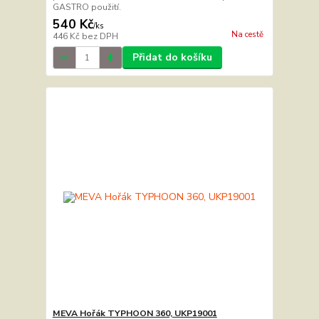
GASTRO použití.
540 Kč
/
ks
Na cestě
446 Kč
bez DPH
Přidat do košíku
MEVA Hořák TYPHOON 360, UKP19001