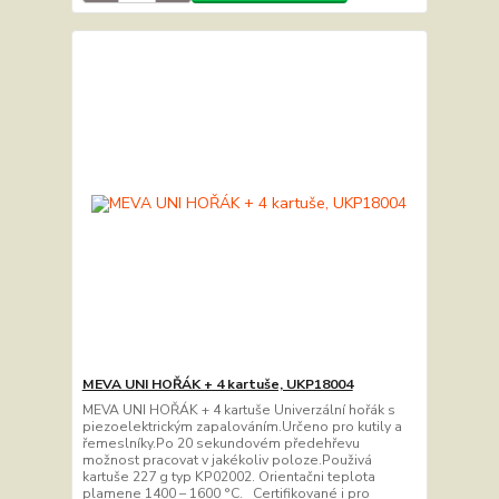
MEVA UNI HOŘÁK + 4 kartuše, UKP18004
MEVA UNI HOŘÁK + 4 kartuše Univerzální hořák s
piezoelektrickým zapalováním.Určeno pro kutily a
řemeslníky.Po 20 sekundovém předehřevu
možnost pracovat v jakékoliv poloze.Použivá
kartuše 227 g typ KP02002. Orientačni teplota
plamene 1400 – 1600 °C. Certifikované i pro