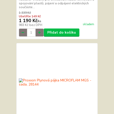
spojování plastů, pájení a odpájení elektrických
součáste...
1 339 Kč
Ušetříte 149 Kč
1 190 Kč
/
ks
skladem
983 Kč
bez DPH
Přidat do košíku