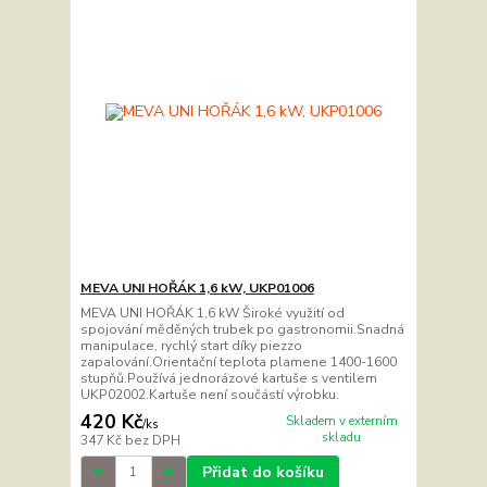
MEVA UNI HOŘÁK 1,6 kW, UKP01006
MEVA UNI HOŘÁK 1,6 kW Široké využití od
spojování měděných trubek po gastronomii.Snadná
manipulace, rychlý start díky piezzo
zapalování.Orientační teplota plamene 1400-1600
stupňů.Používá jednorázové kartuše s ventilem
UKP02002.Kartuše není součástí výrobku.
420 Kč
Skladem v externím
/
ks
skladu
347 Kč
bez DPH
Přidat do košíku