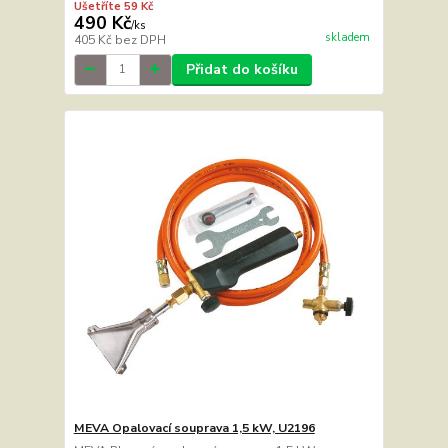
Ušetříte 59 Kč
490 Kč
/
ks
skladem
405 Kč
bez DPH
Přidat do košíku
MEVA Opalovací souprava 1,5 kW, U2196