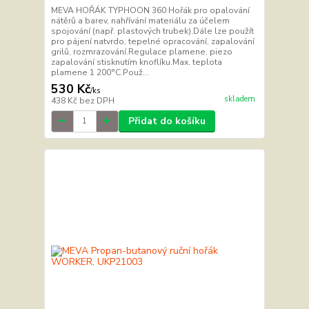
MEVA HOŘÁK TYPHOON 360 Hořák pro opalování
nátěrů a barev, nahřívání materiálu za účelem
spojování (např. plastových trubek).Dále lze použít
pro pájení natvrdo, tepelné opracování, zapalování
grilů, rozmrazování.Regulace plamene, piezo
zapalování stisknutím knoflíku.Max. teplota
plamene 1 200°C.Použ...
530 Kč
/
ks
skladem
438 Kč
bez DPH
Přidat do košíku