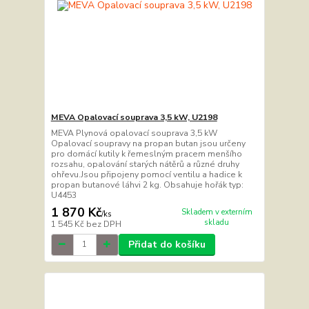
MEVA Opalovací souprava 3,5 kW, U2198
MEVA Plynová opalovací souprava 3,5 kW
Opalovací soupravy na propan butan jsou určeny
pro domácí kutily k řemeslným pracem menšího
rozsahu, opalování starých nátěrů a různé druhy
ohřevu.Jsou připojeny pomocí ventilu a hadice k
propan butanové láhvi 2 kg. Obsahuje hořák typ:
U4453
1 870 Kč
Skladem v externím
/
ks
skladu
1 545 Kč
bez DPH
Přidat do košíku