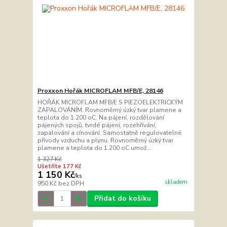
Proxxon Hořák MICROFLAM MFB/E, 28146
HOŘÁK MICROFLAM MFB/E S PIEZOELEKTRICKÝM
ZAPALOVÁNÍM. Rovnoměrný úzký tvar plamene a
teplota do 1.200 oC. Na pájení, rozdělování
pájených spojů, tvrdé pájení, rozehřívání,
zapalování a cínování. Samostatně regulovatelné
přívody vzduchu a plynu. Rovnoměrný úzký tvar
plamene a teplota do 1.200 oC umož...
1 327 Kč
Ušetříte 177 Kč
1 150 Kč
/
ks
skladem
950 Kč
bez DPH
Přidat do košíku