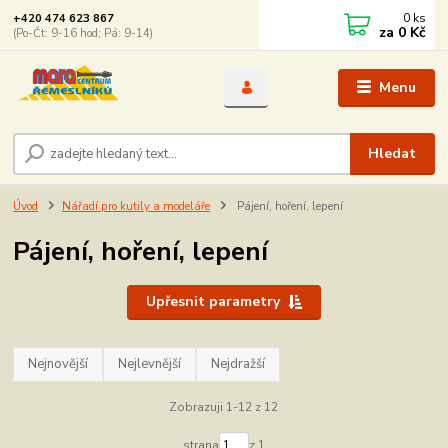
0
ks
+420 474 623 867
za
0 Kč
(Po-Čt: 9-16 hod; Pá: 9-14)
Menu
Hledat
Úvod
Nářadí pro kutily a modeláře
Pájení, hoření, lepení
Pájení, hoření, lepení
Upřesnit parametry
Nejnovější
Nejlevnější
Nejdražší
Zobrazuji 1-12 z 12
strana
z 1