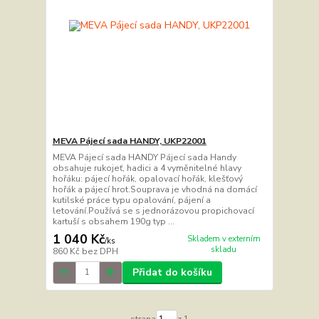
MEVA Pájecí sada HANDY, UKP22001
MEVA Pájecí sada HANDY Pájecí sada Handy
obsahuje rukojeť, hadici a 4 vyměnitelné hlavy
hořáku: pájecí hořák, opalovací hořák, klešťový
hořák a pájecí hrot.Souprava je vhodná na domácí
kutilské práce typu opalování, pájení a
letování.Používá se s jednorázovou propichovací
kartuší s obsahem 190g typ ...
1 040 Kč
Skladem v externím
/
ks
skladu
860 Kč
bez DPH
Přidat do košíku
strana
z 1