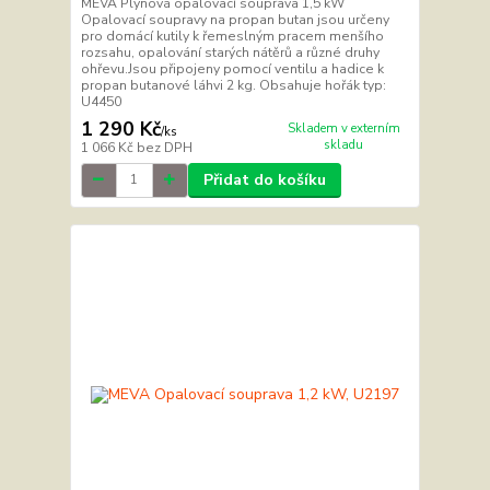
MEVA Plynová opalovací souprava 1,5 kW
Opalovací soupravy na propan butan jsou určeny
pro domácí kutily k řemeslným pracem menšího
rozsahu, opalování starých nátěrů a různé druhy
ohřevu.Jsou připojeny pomocí ventilu a hadice k
propan butanové láhvi 2 kg. Obsahuje hořák typ:
U4450
1 290 Kč
Skladem v externím
/
ks
skladu
1 066 Kč
bez DPH
Přidat do košíku