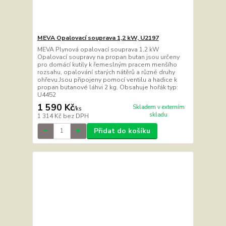
MEVA Opalovací souprava 1,2 kW, U2197
MEVA Plynová opalovací souprava 1,2 kW
Opalovací soupravy na propan butan jsou určeny
pro domácí kutily k řemeslným pracem menšího
rozsahu, opalování starých nátěrů a různé druhy
ohřevu.Jsou připojeny pomocí ventilu a hadice k
propan butanové láhvi 2 kg. Obsahuje hořák typ:
U4452
1 590 Kč
Skladem v externím
/
ks
skladu
1 314 Kč
bez DPH
Přidat do košíku