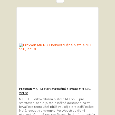
Proxxon MICRO Horkovzdušná pistole MH 550,
27130
MICRO - Horkovzdušná pistole MH 550 - pro
smršťování hadic (pistole běžně dostupné na trhu
bývají pro tento účel příliš veliké) a pro další práce.
Malá, robustní a výkonná. Ve výbavě se třemi
nástavci. Vhodné pro smršťování hadic, formování a