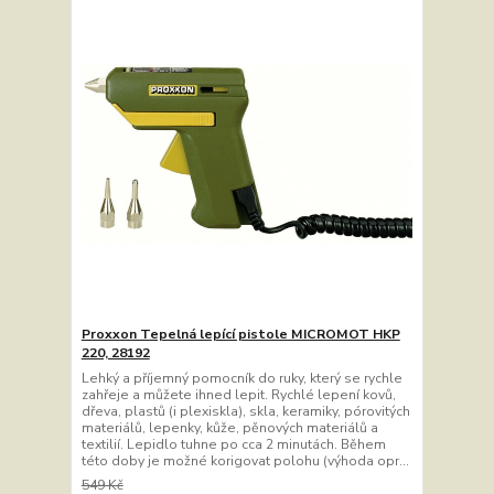
Proxxon Tepelná lepící pistole MICROMOT HKP
220, 28192
Lehký a příjemný pomocník do ruky, který se rychle
zahřeje a můžete ihned lepit. Rychlé lepení kovů,
dřeva, plastů (i plexiskla), skla, keramiky, pórovitých
materiálů, lepenky, kůže, pěnových materiálů a
textilií. Lepidlo tuhne po cca 2 minutách. Během
této doby je možné korigovat polohu (výhoda opr...
549 Kč