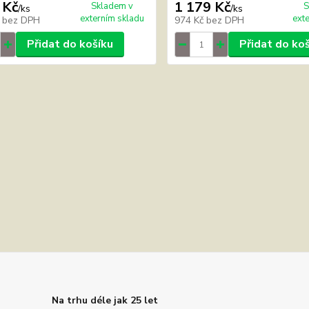
 Kč
1 179 Kč
Skladem v
S
/
ks
/
ks
externím skladu
ext
č
bez DPH
974 Kč
bez DPH
Přidat do košíku
Přidat do ko
Na trhu déle jak 25 let