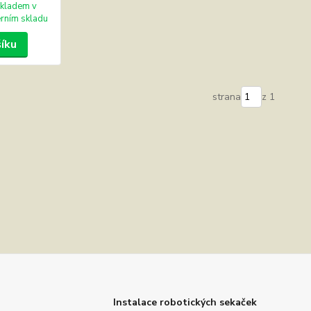
kladem v
erním skladu
šíku
strana
z 1
Instalace robotických sekaček