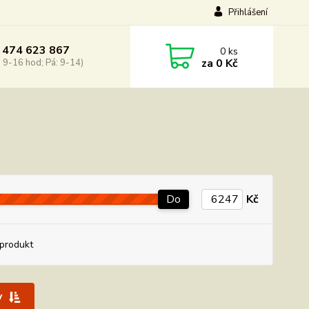
Přihlášení
 474 623 867
0
ks
za
0 Kč
: 9-16 hod; Pá: 9-14)
Do
Kč
produkt
y