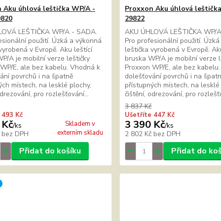
 Aku úhlová leštička WP/A -
Proxxon Aku úhlová leštičk
9820
29822
LOVÁ LEŠTIČKA WP/A - SADA.
AKU ÚHLOVÁ LEŠTIČKA WP/A
esionální použití. Úzká a výkonná
Pro profesionální použití. Úzk
 vyrobená v Evropě. Aku leštící
leštička vyrobená v Evropě. Aku
P/A je mobilní verze leštičky
bruska WP/A je mobilní verze l
WP/E, ale bez kabelu. Vhodná k
Proxxon WP/E, ale bez kabelu
ání povrchů i na špatně
dolešťování povrchů i na špat
ých místech, na lesklé plochy,
přístupných místech, na lesklé
odrezování, pro rozlešťování...
čištění, odrezování, pro rozlešťo
3 837 Kč
 493 Kč
Ušetříte 447 Kč
 Kč
3 390 Kč
Skladem v
/
ks
/
ks
externím skladu
č
bez DPH
2 802 Kč
bez DPH
Přidat do košíku
Přidat do ko