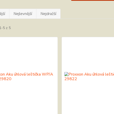
jší
Nejlevnější
Nejdražší
1-5 z 5