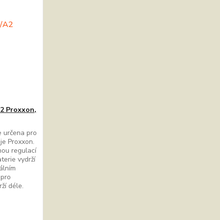
A2 Proxxon,
e určena pro
je Proxxon.
nou regulací
terie vydrží
álním
 pro
drží déle.