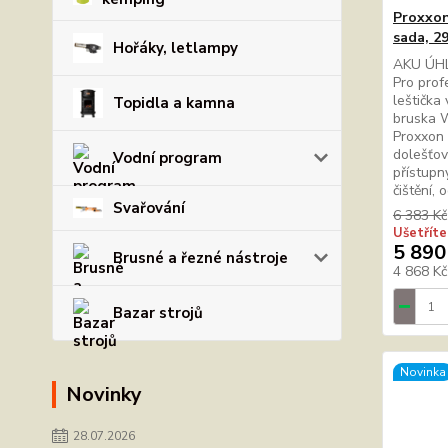
Proxxon
sada, 2
Hořáky, letlampy
AKU ÚH
Pro prof
leštička
Topidla a kamna
bruska W
Proxxon 
dolešťov
Vodní program
přístupn
čištění, 
Svařování
6 383 Kč
Ušetříte
5 890
Brusné a řezné nástroje
4 868 K
Bazar strojů
Novinka
Novinky
28.07.2026