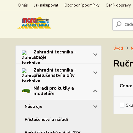
O nás
Jak nakupovat
Obchodní podmínky
Ceník dopravy
Úvod
N
Zahradní technika -
stroje
Ručn
Zahradní technika -
příslušenství a díly
Cena:
Nářadí pro kutily a
modeláře
Skl
Nástroje
Příslušenství a nářadí
Ruční elektrické nářadí 12V