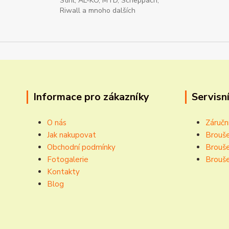
Stihl, AL-KO, MTD, Scheppach,
Riwall a mnoho dalších
Informace pro zákazníky
Servisní
O nás
Záručn
Jak nakupovat
Brouše
Obchodní podmínky
Brouše
Fotogalerie
Brouše
Kontakty
Blog