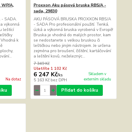
a WP/A,
Proxxon Aku pásová bruska RBS/A -
sada, 29830
 - SADA.
AKU PÁSOVÁ BRUSKA PROXXON RBS/A
á a výkonná
- SADA Pro profesionální použití. Tenká,
 leštící
úzká a výkonná bruska vyrobená v Evropě!
eštičky
Bruska je vhodná do malých prostor, kam
. Vhodná k
se nedostanete s velkou bruskou či
ně
leštičkou nebo jiným nástrojem. Je určena
 plochy,
zejména pro broušení, čištění, kartáčování
vání...
a leštění kovů, neželeznýc...
7 349 Kč
Ušetříte 1 102 Kč
6 247 Kč
Skladem v
/
ks
Na dotaz
externím skladu
5 163 Kč
bez DPH
šíku
Přidat do košíku