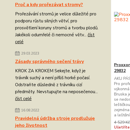
Proč a kdy prořezávat stromy?
Prořezávání stromů je velice důležité pro
podporu růstu silných větví, pro
prosvětlení koruny stromů a tvorbu plodů.
Jakékoli odumřelé či nemocné větv...
číst
celé
29.03.2023
Zásady správného sečení trávy
Proxxon
29832
KROK ZA KROKEM Sekejte, když je
trávník suchý a není příliš horké počasí.
AKU PÁ
Pro prof
Odstraňte důsledně z trávníku cizí
výkonná 
předměty. Nevstupujte na neposečenou...
Bruska j
číst celé
se nedos
leštičko
zejména 
16.08.2022
a leštěn
Pravidelná údržba stroje prodlužuje
4 529 Kč
jeho životnost
Ušetříte