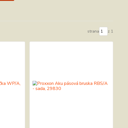
strana
z 1