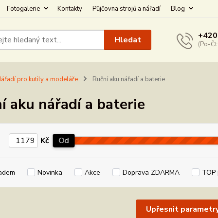
Fotogalerie
Kontakty
Půjčovna strojů a nářadí
Blog
+420
Hledat
(Po-Čt
ářadí pro kutily a modeláře
Ruční aku nářadí a baterie
í aku nářadí a baterie
Kč
Od
adem
Novinka
Akce
Doprava ZDARMA
TOP 
Upřesnit parametr