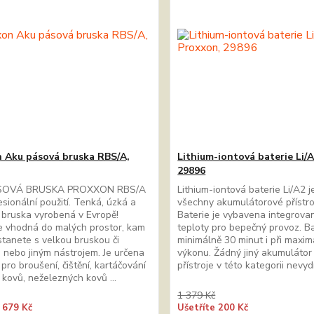
 Aku pásová bruska RBS/A,
Lithium-iontová baterie Li/
29896
SOVÁ BRUSKA PROXXON RBS/A
Lithium-iontová baterie Li/A2 j
esionální použití. Tenká, úzká a
všechny akumulátorové přístro
bruska vyrobená v Evropě!
Baterie je vybavena integrova
e vhodná do malých prostor, kam
teploty pro bepečný provoz. Ba
tanete s velkou bruskou či
minimálně 30 minut i při maxim
u nebo jiným nástrojem. Je určena
výkonu. Žádný jiný akumulátor
pro broušení, čištění, kartáčování
přístroje v této kategorii nevy
í kovů, neželezných kovů ...
1 379 Kč
 679 Kč
Ušetříte 200 Kč