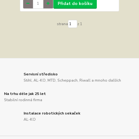
Přidat do košíku
strana
z 1
Servisní středisko
Stihl, AL-KO, MTD, Scheppach, Riwall a mnoho dalších
Na trhu déle jak 25 let
Stabilní rodinná firma
Instalace robotických sekaček
AL-KO