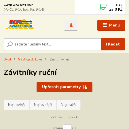
0
ks
+420 474 623 867
za
0 Kč
(Po-Čt: 9-16 hod; Pá: 9-14)
Menu
Hledat
Úvod
Nástroje do kovu
Závitníky ruční
Závitníky ruční
Upřesnit parametry
Nejnovější
Nejlevnější
Nejdražší
Zobrazuji 1-6 z 6
strana
z 1