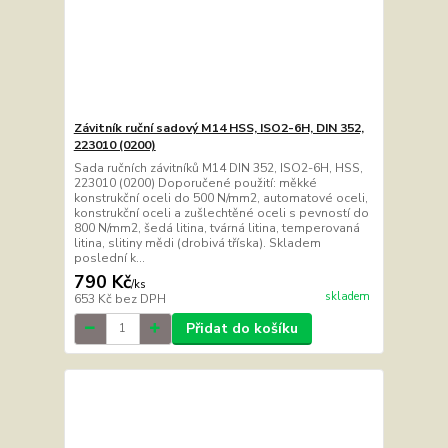
Závitník ruční sadový M14 HSS, ISO2-6H, DIN 352,
223010 (0200)
Sada ručních závitníků M14 DIN 352, ISO2-6H, HSS,
223010 (0200) Doporučené použití: měkké
konstrukční oceli do 500 N/mm2, automatové oceli,
konstrukční oceli a zušlechtěné oceli s pevností do
800 N/mm2, šedá litina, tvárná litina, temperovaná
litina, slitiny mědi (drobivá tříska). Skladem
poslední k...
790 Kč
/
ks
skladem
653 Kč
bez DPH
Přidat do košíku