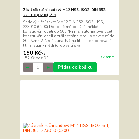
Závitník ruční sadový M12 HSS, ISO2, DIN 352,
223010 (0200), č. 1
Sadový ruční závitník M12 DIN 352, ISO2, HSS,
223010 (0200) Doporučené použití: měkké
konstrukční oceli do 500 N/mm2, automatové oceli,
konstrukční oceli a zušlechtěné oceli s pevností do
800 N/mm2, šedá litina, tvárná litina, temperovaná
litina, slitiny mědi (drobivá tříska).
190 Kč
/
ks
skladem
157 Kč
bez DPH
Přidat do košíku