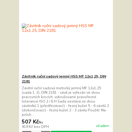
Závitník ruční sadový jemný HSS MF 12x1,25, DIN
2181
Závitní ruční sadový metrický jemný MF 12x1,25
(sada 1, 2), DIN 2181 - závit je vyřezán ve dvou
pracovních krocích. vybrušované pravořezné
tolerance ISO 2 / 6 H Sada sestává ze dvou
závitníků 1 (předřezávací) - řezný kužel 5 - 6 závitů 2
(dokončovací) - řezný kužel 2 - 3 závity Použití: Na
průch...
507 Kč
/
ks
skladem
419 Kč
bez DPH