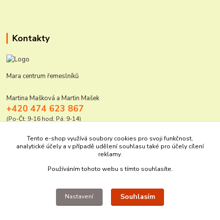
Kontakty
Mara centrum řemeslníků
Martina Mašková a Martin Mašek
+420 474 623 867
(Po-Čt: 9-16 hod; Pá: 9-14)
mara@elektro-naradi.cz
Tento e-shop využívá soubory cookies pro svoji funkčnost,
analytické účely a v případě udělení souhlasu také pro účely cílení
reklamy.
Používáním tohoto webu s tímto souhlasíte.
Souhlasím
Nastavení
Upravit sběr cookies.