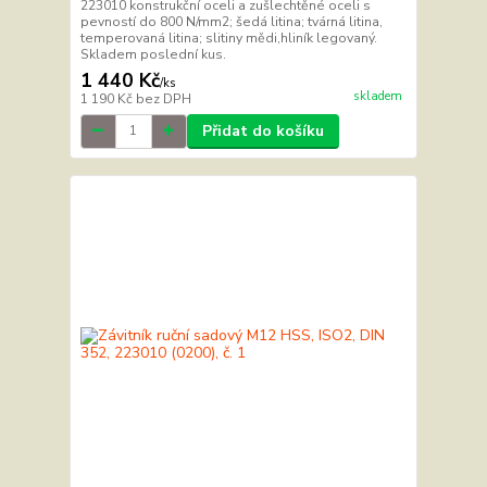
223010 konstrukční oceli a zušlechtěné oceli s
pevností do 800 N/mm2; šedá litina; tvárná litina,
temperovaná litina; slitiny mědi,hliník legovaný.
Skladem poslední kus.
1 440 Kč
/
ks
skladem
1 190 Kč
bez DPH
Přidat do košíku