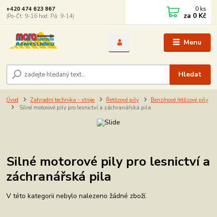
0
ks
+420 474 623 867
za
0 Kč
(Po-Čt: 9-16 hod; Pá: 9-14)
Menu
Hledat
Úvod
Zahradní technika - stroje
Řetězové pily
Benzínové řetězové pily
Silné motorové pily pro lesnictví a záchranářská pila
Silné motorové pily pro lesnictví a
záchranářská pila
V této kategorii nebylo nalezeno žádné zboží.