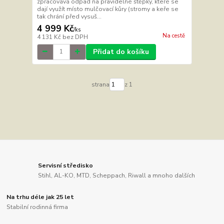
zpracovává odpad na pravidelné štěpky, které se
dají využít místo mulčovací kůry (stromy a keře se
tak chrání před vysuš...
4 999 Kč
/
ks
Na cestě
4 131 Kč
bez DPH
Přidat do košíku
strana
z 1
Servisní středisko
Stihl, AL-KO, MTD, Scheppach, Riwall a mnoho dalších
Na trhu déle jak 25 let
Stabilní rodinná firma