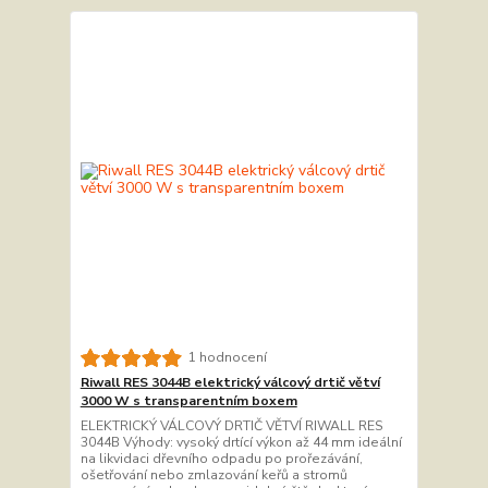
1 hodnocení
Riwall RES 3044B elektrický válcový drtič větví
3000 W s transparentním boxem
ELEKTRICKÝ VÁLCOVÝ DRTIČ VĚTVÍ RIWALL RES
3044B Výhody: vysoký drtící výkon až 44 mm ideální
na likvidaci dřevního odpadu po prořezávání,
ošetřování nebo zmlazování keřů a stromů