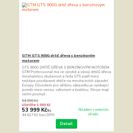
GTM GTS 900G drtič dřeva s benzínovým
motorem
GTS 900G DRTIČ DŘEVA S BENZÍNOVÝM MOTOREM
GTM Professional má ve výrobě a vývoji drtičů dřeva
mnohaletou zkušenost a řada GTS patří mezi
nejlépe prodávané drtiče na mnoha trzích západní
Evropy. Důvodem pro většinu zákazníku je vynikající
poměr mezi cenou, výkonem a kvalitou. Stroje mají
velmi promyš...
54 999 Kč
Ušetříte 1 000 Kč
53 999 Kč
Skladem v externím
/
ks
skladu
44 627 Kč
bez DPH
Detail