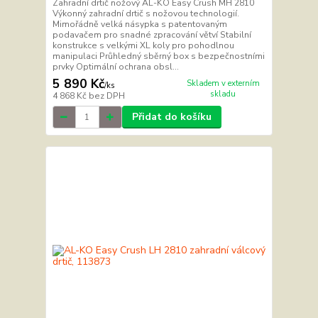
Zahradní drtič nožový AL-KO Easy Crush MH 2810
Výkonný zahradní drtič s nožovou technologií.
Mimořádně velká násypka s patentovaným
podavačem pro snadné zpracování větví Stabilní
konstrukce s velkými XL koly pro pohodlnou
manipulaci Průhledný sběrný box s bezpečnostními
prvky Optimální ochrana obsl...
5 890 Kč
Skladem v externím
/
ks
skladu
4 868 Kč
bez DPH
Přidat do košíku