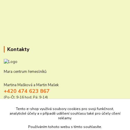
Kontakty
Mara centrum řemeslníků
Martina Mašková a Martin Mašek
+420 474 623 867
(Po-Čt: 9-16 hod; Pá: 9-14)
mara@elektro-naradi.cz
Tento e-shop využívá soubory cookies pro svoji funkčnost,
analytické účely a v případě udělení souhlasu také pro účely cílení
reklamy.
Používáním tohoto webu s tímto souhlasíte.