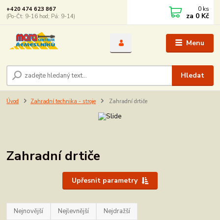
0
ks
+420 474 623 867
za
0 Kč
(Po-Čt: 9-16 hod; Pá: 9-14)
Menu
Hledat
Úvod
Zahradní technika - stroje
Zahradní drtiče
Zahradní drtiče
Upřesnit parametry
Nejnovější
Nejlevnější
Nejdražší