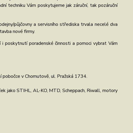
ní techniku Vám poskytujeme jak záruční, tak pozáruční
ejny/půjčovny a servisního střediska trvala necelé dva
tavba nové firmy.
í i poskytnutí poradenské činnosti a pomoci vybrat Vám
naší pobočce v Chomutově, ul. Pražská 1734.
naček jako STIHL, AL-KO, MTD, Scheppach, Riwall, motory