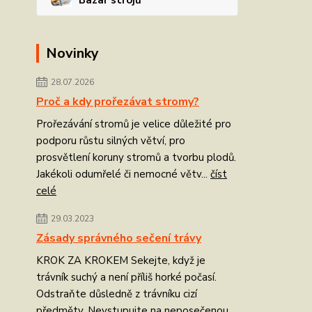
Novinky
28.07.2026
Proč a kdy prořezávat stromy?
Prořezávání stromů je velice důležité pro
podporu růstu silných větví, pro
prosvětlení koruny stromů a tvorbu plodů.
Jakékoli odumřelé či nemocné větv...
číst
celé
29.03.2023
Zásady správného sečení trávy
KROK ZA KROKEM Sekejte, když je
trávník suchý a není příliš horké počasí.
Odstraňte důsledně z trávníku cizí
předměty. Nevstupujte na neposečenou...