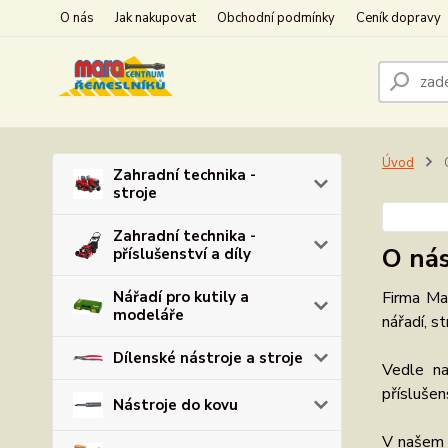
O nás
Jak nakupovat
Obchodní podmínky
Ceník dopravy
Úvod
Zahradní technika -
stroje
Zahradní technika -
O ná
příslušenství a díly
Nářadí pro kutily a
Firma Ma
modeláře
nářadí, st
Dílenské nástroje a stroje
Vedle na
příslušen
Nástroje do kovu
V našem 