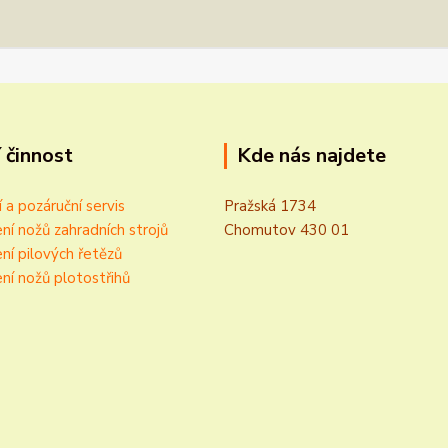
 činnost
Kde nás najdete
í a pozáruční servis
Pražská 1734
ní nožů zahradních strojů
Chomutov 430 01
ní pilových řetězů
ní nožů plotostřihů