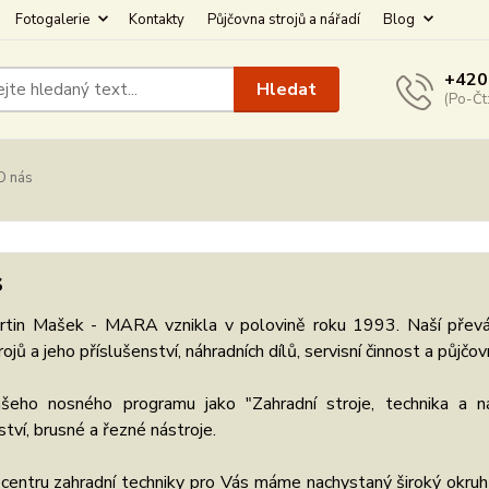
Fotogalerie
Kontakty
Půjčovna strojů a nářadí
Blog
+420
Hledat
(Po-Čt
O nás
s
rtin Mašek - MARA vznikla v polovině roku 1993. Naší převážno
rojů a jeho příslušenství, náhradních dílů, servisní činnost a půjčov
šeho nosného programu jako "Zahradní stroje, technika a ná
ství, brusné a řezné nástroje.
centru zahradní techniky pro Vás máme nachystaný široký okruh