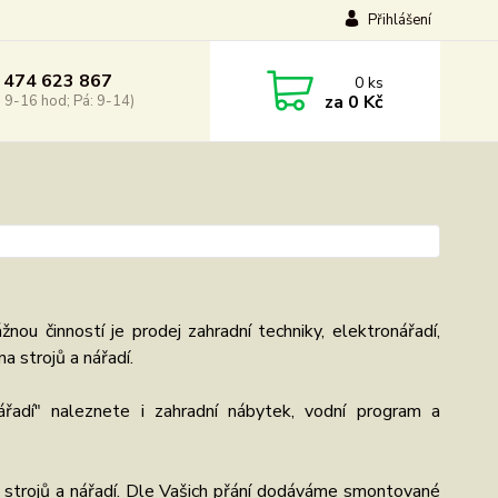
Přihlášení
 474 623 867
0
ks
za
0 Kč
: 9-16 hod; Pá: 9-14)
u činností je prodej zahradní techniky, elektronářadí,
na strojů a nářadí.
řadí" naleznete i zahradní nábytek, vodní program a
 strojů a nářadí. Dle Vašich přání dodáváme smontované