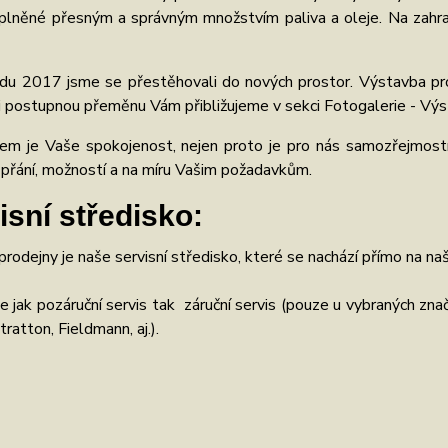
oplněné přesným a správným množstvím paliva a oleje. Na zahrad
adu 2017 jsme se přestěhovali do nových prostor. Výstavba prod
i postupnou přeměnu Vám přibližujeme v sekci Fotogalerie - Výs
lem je Vaše spokojenost, nejen proto je pro nás samozřejmost
 přání, možností a na míru Vašim požadavkům.
isní středisko:
prodejny je naše servisní středisko, které se nachází přímo na 
 jak pozáruční servis tak záruční servis (pouze u vybraných z
ratton, Fieldmann, aj.).