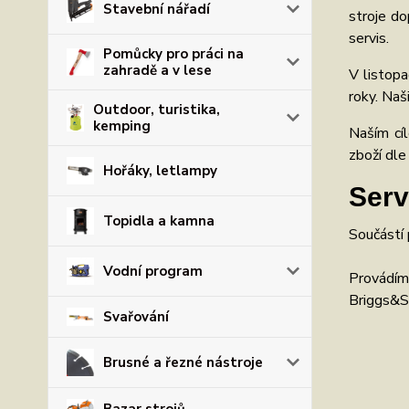
Stavební nářadí
stroje d
servis.
Pomůcky pro práci na
zahradě a v lese
V listop
roky. Naš
Outdoor, turistika,
kemping
Naším cí
zboží dle
Hořáky, letlampy
Serv
Topidla a kamna
Součástí 
Vodní program
Provádíme
Briggs&St
Svařování
Brusné a řezné nástroje
Bazar strojů