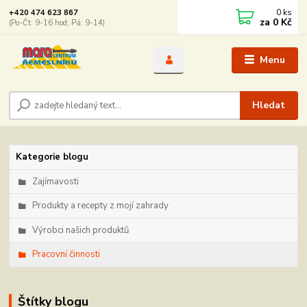
0
ks
+420 474 623 867
za
0 Kč
(Po-Čt: 9-16 hod; Pá: 9-14)
Menu
Hledat
Kategorie blogu
Zajímavosti
Produkty a recepty z mojí zahrady
Výrobci našich produktů
Pracovní činnosti
Štítky blogu