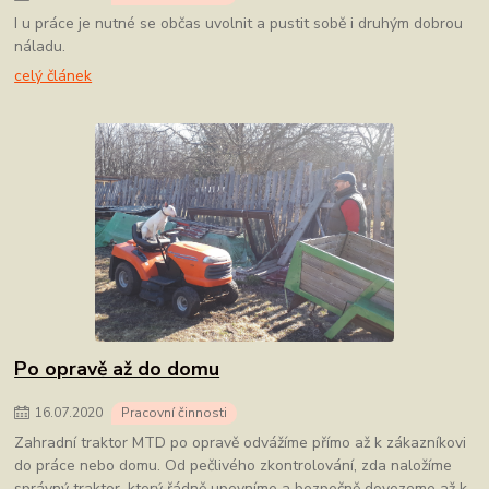
I u práce je nutné se občas uvolnit a pustit sobě i druhým dobrou
náladu.
celý článek
Po opravě až do domu
16
.
07
.
2020
Pracovní činnosti
Zahradní traktor MTD po opravě odvážíme přímo až k zákazníkovi
do práce nebo domu. Od pečlivého zkontrolování, zda naložíme
správný traktor, který řádně upevníme a bezpečně dovezeme až k