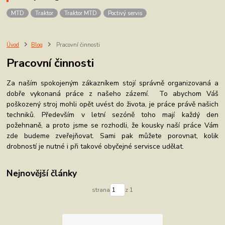
MTD
Traktor
Traktor MTD
Poctivý servis
Úvod
Blog
Pracovní činnosti
Pracovní činnosti
Za naším spokojeným zákazníkem stojí správně organizovaná a
dobře vykonaná práce z našeho zázemí. To abychom Váš
poškozený stroj mohli opět uvést do života, je práce právě našich
techniků. Především v letní sezóně toho mají každý den
požehnaně, a proto jsme se rozhodli, že kousky naší práce Vám
zde budeme zveřejňovat. Sami pak můžete porovnat, kolik
drobností je nutné i při takové obyčejné servisce udělat.
Nejnovější články
strana
z 1