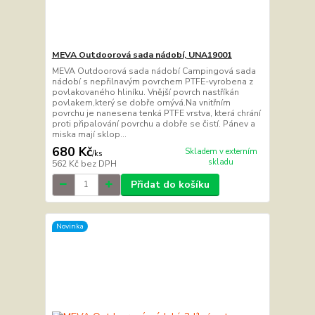
MEVA Outdoorová sada nádobí, UNA19001
MEVA Outdoorová sada nádobí Campingová sada
nádobí s nepřilnavým povrchem PTFE-vyrobena z
povlakovaného hliníku. Vnější povrch nastříkán
povlakem,který se dobře omývá.Na vnitřním
povrchu je nanesena tenká PTFE vrstva, která chrání
proti připalování povrchu a dobře se čistí. Pánev a
miska mají sklop...
680 Kč
Skladem v externím
/
ks
skladu
562 Kč
bez DPH
Přidat do košíku
Novinka