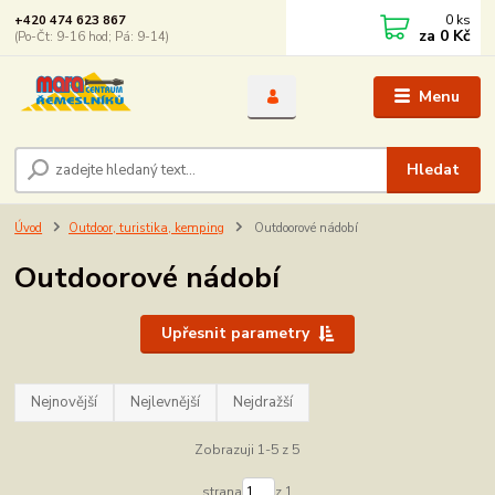
0
ks
+420 474 623 867
za
0 Kč
(Po-Čt: 9-16 hod; Pá: 9-14)
Menu
Hledat
Úvod
Outdoor, turistika, kemping
Outdoorové nádobí
Outdoorové nádobí
Upřesnit parametry
Nejnovější
Nejlevnější
Nejdražší
Zobrazuji 1-5 z 5
strana
z 1