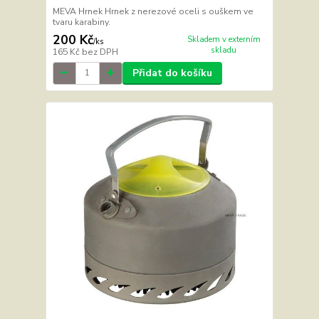
MEVA Hrnek Hrnek z nerezové oceli s ouškem ve
tvaru karabiny.
200 Kč
Skladem v externím
/
ks
skladu
165 Kč
bez DPH
Přidat do košíku