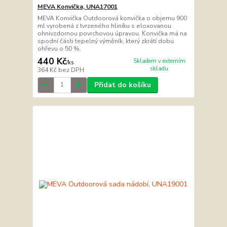
MEVA Konvička, UNA17001
MEVA Konvička Outdoorová konvička o objemu 900
ml vyrobená z tvrzeného hliníku s eloxovanou
ohnivzdornou povrchovou úpravou. Konvička má na
spodní části tepelný výměník, který zkrátí dobu
ohřevu o 50 %.
440 Kč
Skladem v externím
/
ks
skladu
364 Kč
bez DPH
Přidat do košíku