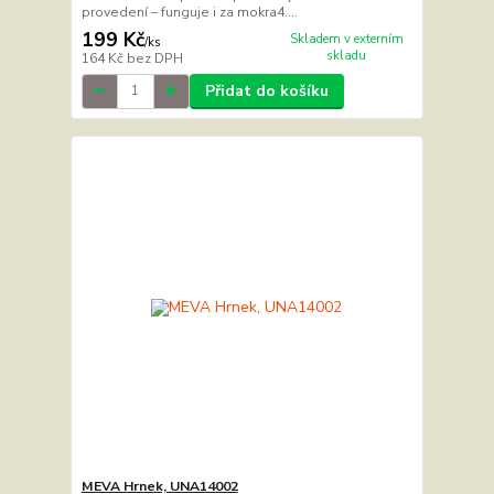
provedení – funguje i za mokra4....
199 Kč
Skladem v externím
/
ks
skladu
164 Kč
bez DPH
Přidat do košíku
MEVA Hrnek, UNA14002