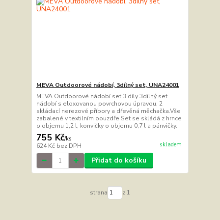
MEVA Outdoorové nádobí, 3dílný set, UNA24001
MEVA Outdoorové nádobí set 3 díly 3dílný set
nádobí s eloxovanou povrchovou úpravou, 2
skládací nerezové příbory a dřevěná měchačka.Vše
zabalené v textilním pouzdře.Set se skládá z hrnce
o objemu 1,2 l, konvičky o objemu 0,7 l a pánvičky.
755 Kč
/
ks
skladem
624 Kč
bez DPH
Přidat do košíku
strana
z 1