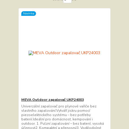
Novinka
MEVA Outdoor zapalovač UKP24003
Univerzální zapalovač pro plynové vařiče bez
vlastního zapalování.Vytváří jiskru pomocí
piezoelektrického systému – bez potřeby
baterií.Ideální pro domácnost, kempování i
outdoor. 1. Pulzní zapalování – bez baterií, vysoká
účinnost2. Kompaktní a přenosný3. Voděodolné