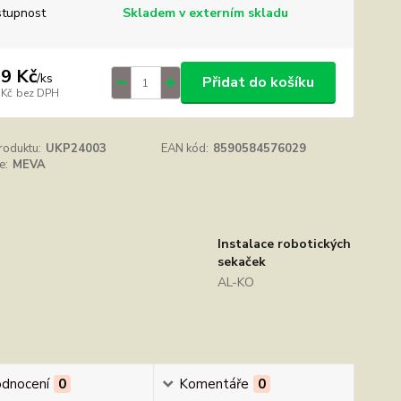
tupnost
Skladem v externím skladu
9 Kč
/
ks
Přidat do košíku
 Kč
bez DPH
roduktu:
UKP24003
EAN kód:
8590584576029
e:
MEVA
Instalace robotických
sekaček
AL-KO
dnocení
0
Komentáře
0