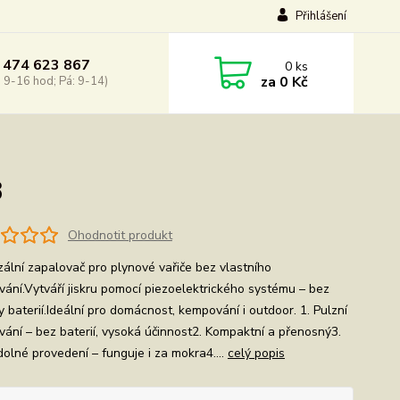
Přihlášení
 474 623 867
0
ks
za
0 Kč
: 9-16 hod; Pá: 9-14)
3
Ohodnotit produkt
zální zapalovač pro plynové vařiče bez vlastního
vání.Vytváří jiskru pomocí piezoelektrického systému – bez
 baterií.Ideální pro domácnost, kempování i outdoor. 1. Pulzní
vání – bez baterií, vysoká účinnost2. Kompaktní a přenosný3.
olné provedení – funguje i za mokra4....
celý popis