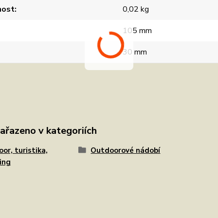
ost
0,02 kg
105 mm
30 mm
zařazeno v kategoriích
or, turistika,
Outdoorové nádobí
ing