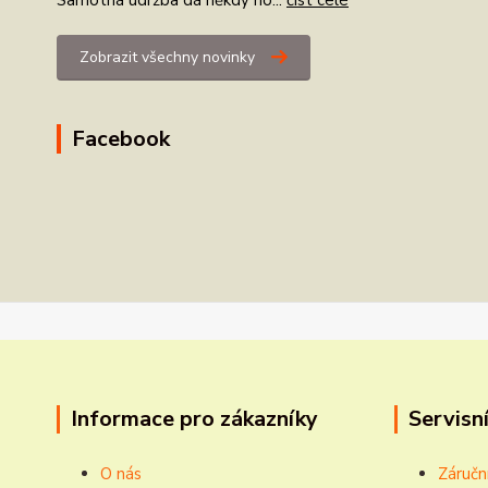
Samotná údržba dá někdy ho...
číst celé
Zobrazit všechny novinky
Facebook
Informace pro zákazníky
Servisní
O nás
Záručn