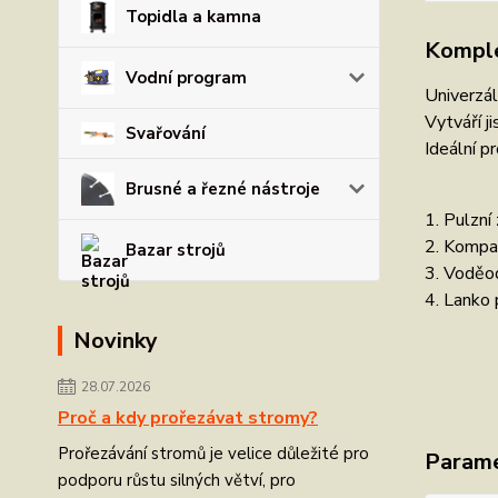
Topidla a kamna
Komple
Vodní program
Univerzál
Vytváří j
Svařování
Ideální p
Brusné a řezné nástroje
1. Pulzní
2. Kompa
Bazar strojů
3. Voděod
4. Lanko 
Novinky
28.07.2026
Proč a kdy prořezávat stromy?
Prořezávání stromů je velice důležité pro
Param
podporu růstu silných větví, pro