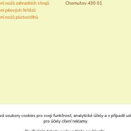
ní nožů zahradních strojů
Chomutov 430 01
ní pilových řetězů
ní nožů plotostřihů
á soubory cookies pro svoji funkčnost, analytické účely a v případě u
pro účely cílení reklamy.