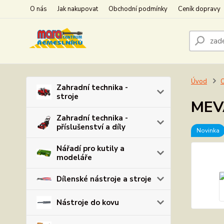
O nás
Jak nakupovat
Obchodní podmínky
Ceník dopravy
Úvod
O
Zahradní technika -
stroje
MEV
Zahradní technika -
příslušenství a díly
Novinka
Nářadí pro kutily a
modeláře
Dílenské nástroje a stroje
Nástroje do kovu