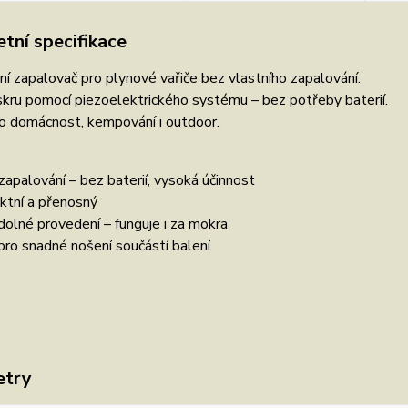
tní specifikace
ní zapalovač pro plynové vařiče bez vlastního zapalování.
iskru pomocí piezoelektrického systému – bez potřeby baterií.
ro domácnost, kempování i outdoor.
 zapalování – bez baterií, vysoká účinnost
ktní a přenosný
olné provedení – funguje i za mokra
pro snadné nošení součástí balení
etry