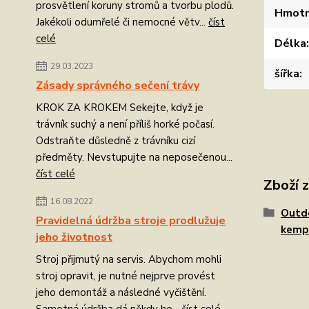
prosvětlení koruny stromů a tvorbu plodů.
Hmotn
Jakékoli odumřelé či nemocné větv...
číst
celé
Délka
29.03.2023
šířka
Zásady správného sečení trávy
KROK ZA KROKEM Sekejte, když je
trávník suchý a není příliš horké počasí.
Odstraňte důsledně z trávníku cizí
předměty. Nevstupujte na neposečenou...
číst celé
Zboží 
16.08.2022
Outdo
Pravidelná údržba stroje prodlužuje
kemp
jeho životnost
Stroj přijmutý na servis. Abychom mohli
stroj opravit, je nutné nejprve provést
jeho demontáž a následné vyčištění.