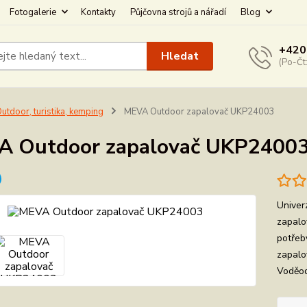
Fotogalerie
Kontakty
Půjčovna strojů a nářadí
Blog
+420
Hledat
(Po-Čt
utdoor, turistika, kemping
MEVA Outdoor zapalovač UKP24003
A Outdoor zapalovač UKP2400
Univer
zapalo
potřeby
zapalo
Voděod