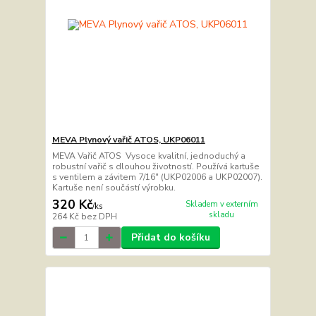
MEVA Plynový vařič ATOS, UKP06011
MEVA Vařič ATOS Vysoce kvalitní, jednoduchý a
robustní vařič s dlouhou životností. Používá kartuše
s ventilem a závitem 7/16" (UKP02006 a UKP02007).
Kartuše není součástí výrobku.
320 Kč
Skladem v externím
/
ks
skladu
264 Kč
bez DPH
Přidat do košíku