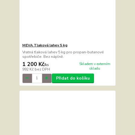
MEVA Tlaková lahev 5 kg
Vratná tlaková lahev 5 kg pro propan-butanové
spotřebiče. Bez náplně.
1 200 Kč
Skladem v externím
/
ks
skladu
992 Kč
bez DPH
Přidat do košíku