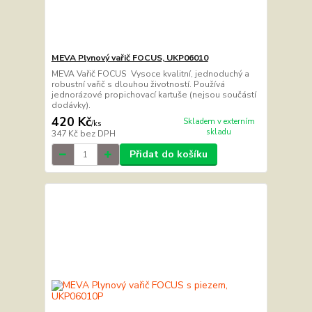
MEVA Plynový vařič FOCUS, UKP06010
MEVA Vařič FOCUS Vysoce kvalitní, jednoduchý a
robustní vařič s dlouhou životností. Používá
jednorázové propichovací kartuše (nejsou součástí
dodávky).
420 Kč
Skladem v externím
/
ks
skladu
347 Kč
bez DPH
Přidat do košíku