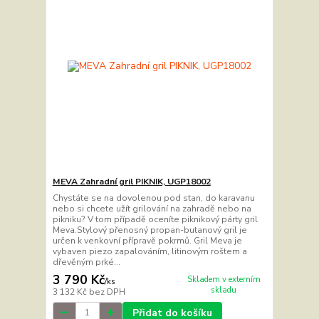
MEVA Zahradní gril PIKNIK, UGP18002
Chystáte se na dovolenou pod stan, do karavanu
nebo si chcete užít grilování na zahradě nebo na
pikniku? V tom případě oceníte piknikový párty gril
Meva.Stylový přenosný propan-butanový gril je
určen k venkovní přípravě pokrmů. Gril Meva je
vybaven piezo zapalováním, litinovým roštem a
dřevěným prké...
3 790 Kč
Skladem v externím
/
ks
skladu
3 132 Kč
bez DPH
Přidat do košíku