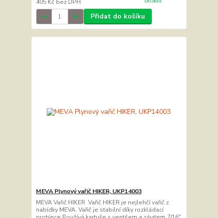
skladu
405 Kč
bez DPH
Přidat do košíku
MEVA Plynový vařič HIKER, UKP14003
MEVA Vařič HIKER Vařič HIKER je nejlehčí vařič z
nabídky MEVA. Vařič je stabilní díky rozkládací
protýnce Používá kartuše s ventilem a závitem 7/16"