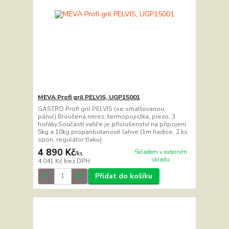
MEVA Profi gril PELVIS, UGP15001
GASTRO Profi gril PELVIS (se smaltovanou
pánví).Broušená nerez, termopojistka, piezo, 3
hořáky.Součástí vařiče je příslušenství na připojení
5kg a 10kg propanbutanové lahve (1m hadice, 2 ks
spon, regulátor tlaku).
4 890 Kč
Skladem v externím
/
ks
skladu
4 041 Kč
bez DPH
Přidat do košíku