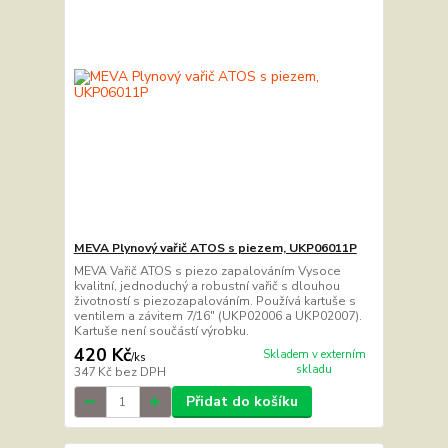
MEVA Plynový vařič ATOS s piezem, UKP06011P
MEVA Vařič ATOS s piezo zapalováním Vysoce
kvalitní, jednoduchý a robustní vařič s dlouhou
životností s piezozapalováním. Používá kartuše s
ventilem a závitem 7/16" (UKP02006 a UKP02007).
Kartuše není součástí výrobku.
420 Kč
Skladem v externím
/
ks
skladu
347 Kč
bez DPH
Přidat do košíku