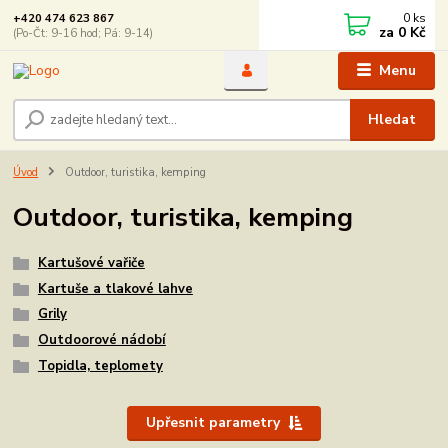
0
ks
+420 474 623 867
za
0 Kč
(Po-Čt: 9-16 hod; Pá: 9-14)
Menu
Hledat
Úvod
Outdoor, turistika, kemping
Outdoor, turistika, kemping
Kartušové vařiče
Kartuše a tlakové lahve
Grily
Outdoorové nádobí
Topidla, teplomety
Upřesnit parametry