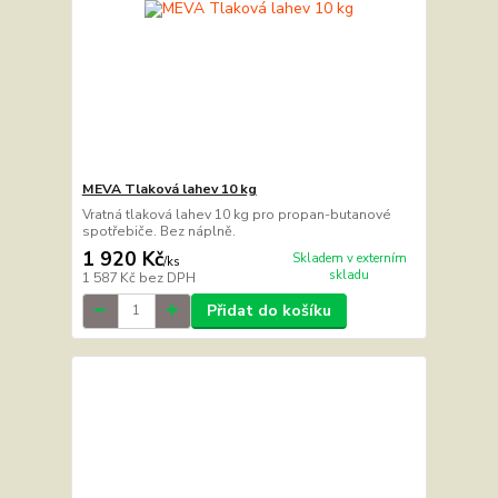
MEVA Tlaková lahev 10 kg
Vratná tlaková lahev 10 kg pro propan-butanové
spotřebiče. Bez náplně.
1 920 Kč
Skladem v externím
/
ks
skladu
1 587 Kč
bez DPH
Přidat do košíku