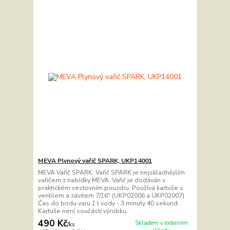
MEVA Plynový vařič SPARK, UKP14001
MEVA Vařič SPARK Vařič SPARK je nejskladnějším
vařičem z nabídky MEVA. Vařič je dodáván v
praktickém cestovním pouzdru. Používá kartuše s
ventilem a závitem 7/16" (UKP02006 a UKP02007).
Čas do bodu varu 1 l vody - 3 minuty 40 sekund.
Kartuše není součástí výrobku.
490 Kč
Skladem v externím
/
ks