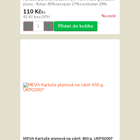
plynu : Butan 45%+propan 27%+isobutan 28%
110 Kč
/
ks
Na cestě
91 Kč
bez DPH
Přidat do košíku
MEVA Kartuše plynová na závit 450 g, UKP02007