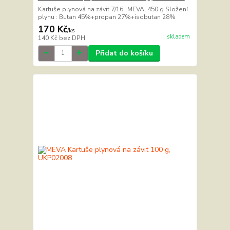
Kartuše plynová na závit 7/16" MEVA, 450 g Složení
plynu : Butan 45%+propan 27%+isobutan 28%
170 Kč
/
ks
skladem
140 Kč
bez DPH
Přidat do košíku