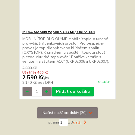
MEVA Mobilní topidlo OLYMP, UKP21001
MOBILNÍ TOPIDLO OLYMP Mobilní topidlo určené
pro vytápění venkovních prostor. Pro bezpečný
provoz je topidlo vybaveno hlídačem spalin
(OXYSTOP). K snadnému spuštění topidla slouží
piezoelektrické zapalování. Používá kartuše s
ventilem a závitem 7/16" (UKP02006 a UKP02007).
2 990 Kč
Ušetříte 400 Kč
2 590 Kč
/
ks
skladem
2 140 Kč
bez DPH
Přidat do košíku
Načíst další produkty (20)
strana
z 3
další