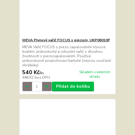
MEVA Plynový vařič FOCUS s piezem, UKP06010P
MEVA Vařič FOCUS s piezo zapalováním Vysoce
kvalitní, jednoduchý a robustní vařič s dlouhou
životností s piezozapalováním. Používá
jednorázové propichovací kartuše (nejsou součástí
dodávky).
540 Kč
Skladem v externím
/
ks
skladu
446 Kč
bez DPH
Přidat do košíku