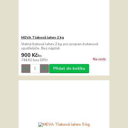
MEVA Tlaková lahev 2 kg
Vratná tlaková lahev 2 kg pro propan-butanové
spotřebiče. Bez náplně.
900 Kč
/
ks
Na cestě
744 Kč
bez DPH
Přidat do košíku