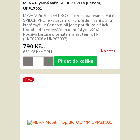
MEVA Plynový vařič SPIDER PRO s piezem,
UKP17001
MEVA Vařič SPIDER PRO s piezo zapalováním Vařič
SPIDER PRO je vybaven funkcí předehřívání plynu,
která zvyšuje účinnost při jeho použití za nižších
teplot nebo ve vyšších nadmořských výškách.
Používá kartuše s ventilem a závitem 7/16"
(UKP02006 a UKP02007).
790 Kč
/
ks
Na dotaz
653 Kč
bez DPH
Přidat do košíku
Akce