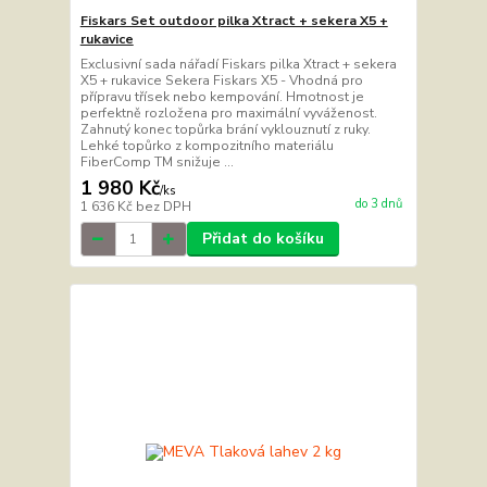
Fiskars Set outdoor pilka Xtract + sekera X5 +
rukavice
Exclusivní sada nářadí Fiskars pilka Xtract + sekera
X5 + rukavice Sekera Fiskars X5 - Vhodná pro
přípravu třísek nebo kempování. Hmotnost je
perfektně rozložena pro maximální vyváženost.
Zahnutý konec topůrka brání vyklouznutí z ruky.
Lehké topůrko z kompozitního materiálu
FiberComp TM snižuje ...
1 980 Kč
/
ks
do 3 dnů
1 636 Kč
bez DPH
Přidat do košíku