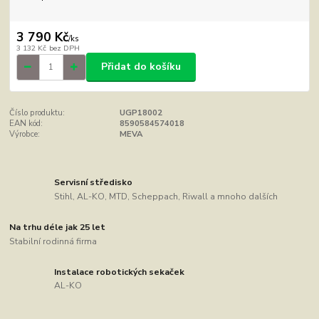
3 790 Kč
/
ks
3 132 Kč
bez DPH
Přidat do košíku
Číslo produktu:
UGP18002
EAN kód:
8590584574018
Výrobce:
MEVA
Servisní středisko
Stihl, AL-KO, MTD, Scheppach, Riwall a mnoho dalších
Na trhu déle jak 25 let
Stabilní rodinná firma
Instalace robotických sekaček
AL-KO