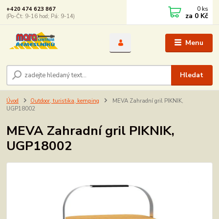
0
ks
+420 474 623 867
za
0 Kč
(Po-Čt: 9-16 hod; Pá: 9-14)
Menu
Hledat
Úvod
Outdoor, turistika, kemping
MEVA Zahradní gril PIKNIK,
UGP18002
MEVA Zahradní gril PIKNIK,
UGP18002