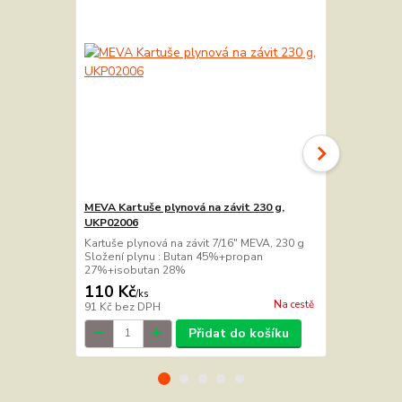
MEVA Kartuše plynová na závit 230 g,
MEVA Kartuš
UKP02006
UKP02007
Kartuše plynová na závit 7/16" MEVA, 230 g
Kartuše plyn
Složení plynu : Butan 45%+propan
Složení ply
27%+isobutan 28%
27%+isobu
110 Kč
170 Kč
/
ks
/
ks
Na cestě
91 Kč
bez DPH
140 Kč
bez 
Přidat do košíku