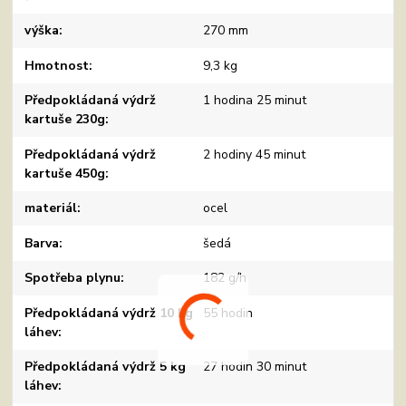
výška
270 mm
Hmotnost
9,3 kg
Předpokládaná výdrž
1 hodina 25 minut
kartuše 230g
Předpokládaná výdrž
2 hodiny 45 minut
kartuše 450g
materiál
ocel
Barva
šedá
Spotřeba plynu
182 g/h
Předpokládaná výdrž 10 kg
55 hodin
láhev
Předpokládaná výdrž 5 kg
27 hodin 30 minut
láhev