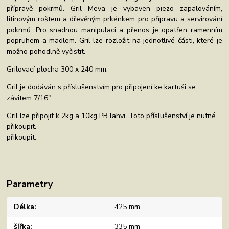
přípravě pokrmů. Gril Meva je vybaven piezo zapalováním,
litinovým roštem a dřevěným prkénkem pro přípravu a servirování
pokrmů. Pro snadnou manipulaci a přenos je opatřen ramenním
popruhem a madlem. Gril lze rozložit na jednotlivé části, které je
možno pohodlně vyčistit.
Grilovací plocha 300 x 240 mm.
Gril je dodáván s příslušenstvím pro připojení ke kartuši se
závitem 7/16ʺ.
Gril lze připojit k 2kg a 10kg PB lahvi. Toto příslušenství je nutné
přikoupit.
přikoupit.
Parametry
Délka
425 mm
šířka
335 mm