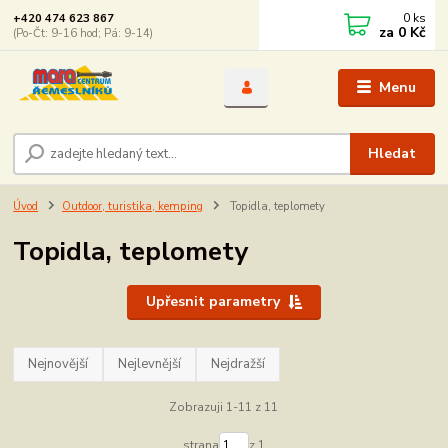
0
ks
+420 474 623 867
za
0 Kč
(Po-Čt: 9-16 hod; Pá: 9-14)
Menu
Hledat
Úvod
Outdoor, turistika, kemping
Topidla, teplomety
Topidla, teplomety
Upřesnit parametry
Nejnovější
Nejlevnější
Nejdražší
Zobrazuji 1-11 z 11
strana
z 1