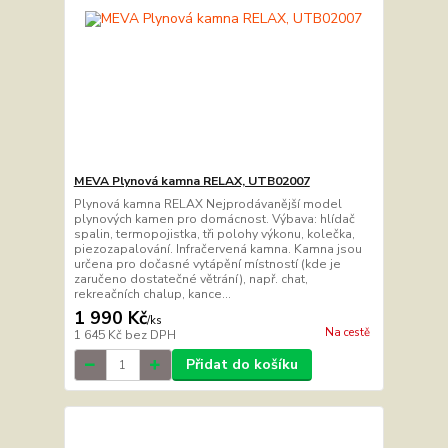
MEVA Plynová kamna RELAX, UTB02007
Plynová kamna RELAX Nejprodávanější model
plynových kamen pro domácnost. Výbava: hlídač
spalin, termopojistka, tři polohy výkonu, kolečka,
piezozapalování. Infračervená kamna. Kamna jsou
určena pro dočasné vytápění místností (kde je
zaručeno dostatečné větrání), např. chat,
rekreačních chalup, kance...
1 990 Kč
/
ks
Na cestě
1 645 Kč
bez DPH
Přidat do košíku