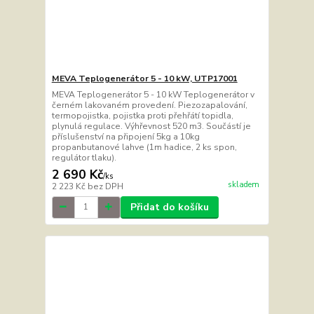
MEVA Teplogenerátor 5 - 10 kW, UTP17001
MEVA Teplogenerátor 5 - 10 kW Teplogenerátor v
černém lakovaném provedení. Piezozapalování,
termopojistka, pojistka proti přehřátí topidla,
plynulá regulace. Výhřevnost 520 m3. Součástí je
příslušenství na připojení 5kg a 10kg
propanbutanové lahve (1m hadice, 2 ks spon,
regulátor tlaku).
2 690 Kč
/
ks
skladem
2 223 Kč
bez DPH
Přidat do košíku