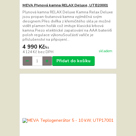
MEVA Plynová kamna RELAX Deluxe, UTB20001
Plynová kamna RELAX Deluxe Kamna Relax Deluxe
jsou propan-butanová kamna vyjíměčná svým
designem.Přes dvířka z křemičitého skla je možné
vidět plamen hořák což imituje klasická krbová
kamna.Piezo elektrické zapalování na AAA baterii6
poloh regulace výkonuSoučástí vařiče je
příslušenství na připojení...
4 990 Kč
/
ks
skladem
4 124 Kč
bez DPH
Přidat do košíku