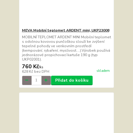
MEVA Mobilní teplomet ARDENT mini, UKP23008
MOBILNÍ TEPLOMET ARDENT MINI Mobilní teplomet
s odolnou kovovou punčoškou slouží ke zvýšení
tepelné pohody ve venkovním prostředí
(kempování, rybaření, myslivost….).Výrobek používá
jednorázové propichovací kartuše 190 g (typ
UKP02001).
760 Kč
/
ks
skladem
628 Kč
bez DPH
Přidat do košíku