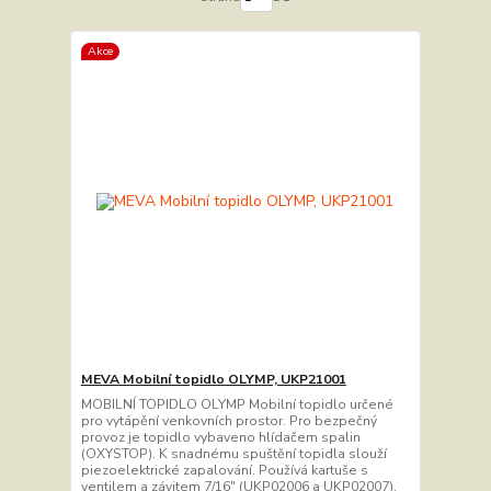
Akce
MEVA Mobilní topidlo OLYMP, UKP21001
MOBILNÍ TOPIDLO OLYMP Mobilní topidlo určené
pro vytápění venkovních prostor. Pro bezpečný
provoz je topidlo vybaveno hlídačem spalin
(OXYSTOP). K snadnému spuštění topidla slouží
piezoelektrické zapalování. Používá kartuše s
ventilem a závitem 7/16" (UKP02006 a UKP02007).