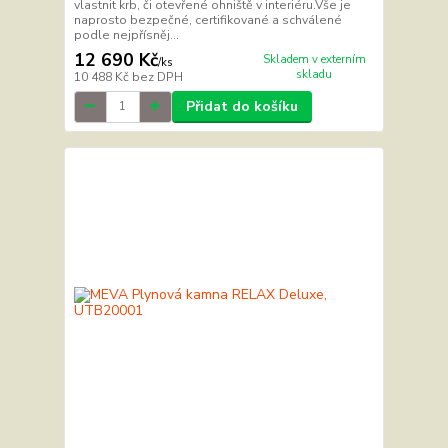
vlastnit krb, či otevřené ohniště v interiéru.Vše je
naprosto bezpečné, certifikované a schválené
podle nejpřísněj...
12 690 Kč
Skladem v externím
/
ks
skladu
10 488 Kč
bez DPH
Přidat do košíku