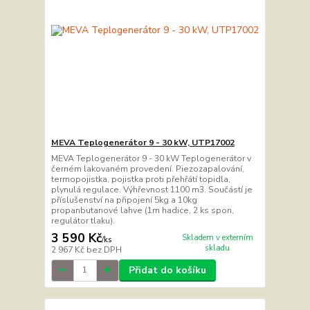
MEVA Teplogenerátor 9 - 30 kW, UTP17002
MEVA Teplogenerátor 9 - 30 kW Teplogenerátor v
černém lakovaném provedení. Piezozapalování,
termopojistka, pojistka proti přehřátí topidla,
plynulá regulace. Výhřevnost 1100 m3. Součástí je
příslušenství na připojení 5kg a 10kg
propanbutanové lahve (1m hadice, 2 ks spon,
regulátor tlaku).
3 590 Kč
Skladem v externím
/
ks
skladu
2 967 Kč
bez DPH
Přidat do košíku