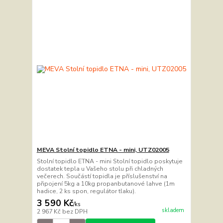
MEVA Stolní topidlo ETNA - mini, UTZ02005
Stolní topidlo ETNA - mini Stolní topidlo poskytuje
dostatek tepla u Vašeho stolu při chladných
večerech. Součástí topidla je příslušenství na
připojení 5kg a 10kg propanbutanové lahve (1m
hadice, 2 ks spon, regulátor tlaku).
3 590 Kč
/
ks
skladem
2 967 Kč
bez DPH