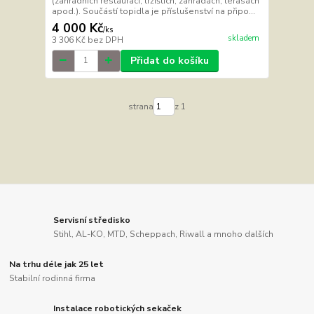
(zahradních restaurací, tržištích, zahradách, terasách
apod.). Součástí topidla je příslušenství na připo...
4 000 Kč
/
ks
skladem
3 306 Kč
bez DPH
Přidat do košíku
strana
z 1
Servisní středisko
Stihl, AL-KO, MTD, Scheppach, Riwall a mnoho dalších
Na trhu déle jak 25 let
Stabilní rodinná firma
Instalace robotických sekaček