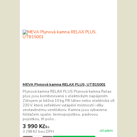
MEVA Plynová kamna RELAX PLUS, UTB15001
Plynová kamna RELAX PLUS Plynová kamna Relax
plus jsou kombinovaná s elektrickým napájením.
Zdrojem je běžná 10 kg PB láhev nebo elektrická síť
230 V, která zefektivní vytápění místností i díky
vestavěnému ventilátoru. Kamna jsou vybavena:
hlídačem spalin, termopojistkou, pádovou
pojistkou, tři polo...
3 990 Kč
/
ks
skladem
3 298 Kč
bez DPH