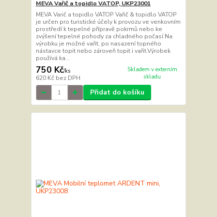
MEVA Vařič a topidlo VATOP, UKP23001
MEVA Varič a topidlo VATOP Vařič & topidlo VATOP
je určen pro turistické účely k provozu ve venkovním
prostředí k tepelné přípravě pokrmů nebo ke
zvýšení tepelné pohody za chladného počasí.Na
výrobku je možné vařit, po nasazení topného
nástavce topit nebo zároveň topit i vařit.Výrobek
používá ka...
750 Kč
Skladem v externím
/
ks
skladu
620 Kč
bez DPH
Přidat do košíku