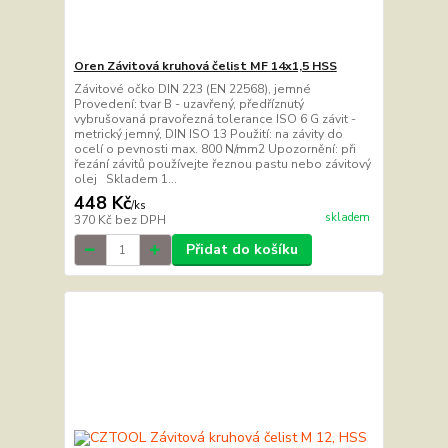
Oren Závitová kruhová čelist MF 14x1,5 HSS
Závitové očko DIN 223 (EN 22568), jemné
Provedení: tvar B - uzavřený, předříznutý
vybrušovaná pravořezná tolerance ISO 6 G závit -
metrický jemný, DIN ISO 13 Použití: na závity do
ocelí o pevnosti max. 800 N/mm2 Upozornění: při
řezání závitů používejte řeznou pastu nebo závitový
olej Skladem 1...
448 Kč
/
ks
skladem
370 Kč
bez DPH
Přidat do košíku