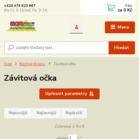
0
ks
+420 474 623 867
za
0 Kč
(Po-Čt: 9-16 hod; Pá: 9-14)
Menu
Hledat
Úvod
Nástroje do kovu
Závitová očka
Závitová očka
Upřesnit parametry
Nejnovější
Nejlevnější
Nejdražší
Zobrazuji 1-9 z 9
strana
z 1