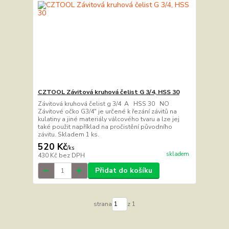
CZTOOL Závitová kruhová čelist G 3/4, HSS 30
Závitová kruhová čelist g 3/4 A HSS 30 NO
Závitové očko G3/4" je určené k řezání závitů na
kulatiny a jiné materiály válcového tvaru a lze jej
také použit například na pročistění původního
závitu. Skladem 1 ks.
520 Kč
/
ks
skladem
430 Kč
bez DPH
Přidat do košíku
strana
z 1