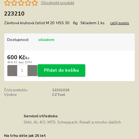
Ohodnotit produkt
223210
Závitová kruhová čelist M 20 HSS 30 6g Skladem 1 ks.
celý popis
Dostupnost
skladem
600 Kč
/
ks
496 Kč
bez DPH
Přidat do košíku
Číslo produktu:
22321020
Výrobce:
CZTool
Servisní středisko
Stihl, AL-KO, MTD, Scheppach, Riwall a mnoho dalších
Na trhu déle jak 25 let