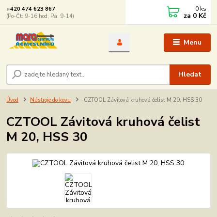
0
ks
+420 474 623 867
za
0 Kč
(Po-Čt: 9-16 hod; Pá: 9-14)
Menu
Hledat
Úvod
Nástroje do kovu
CZTOOL Závitová kruhová čelist M 20, HSS 30
CZTOOL Závitová kruhová čelist
M 20, HSS 30