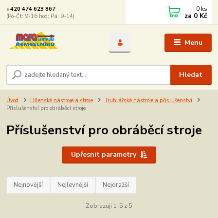
0
ks
+420 474 623 867
za
0 Kč
(Po-Čt: 9-16 hod; Pá: 9-14)
Menu
Hledat
Úvod
Dílenské nástroje a stroje
Truhlářské nástroje a příslušenství
Příslušenství pro obráběcí stroje
Příslušenství pro obráběcí stroje
Upřesnit parametry
Nejnovější
Nejlevnější
Nejdražší
Zobrazuji 1-5 z 5