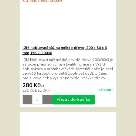
IGM hoblovací nůž na měkké dřevo, 200 x 30 x 3
mm, F992-20030
IGM Hoblovací nůž měkké a tvrdé dřevo 200x30x3 je
zárukou přesné, rychlé a kvalitní práce na Vašich
hoblovkách a protahovačkách. Materiál nože je ocel
se vyšší tvrdostí pro delší životnost ostří. Určeno
pro surové nebo vysušené tvrdé i měkké dřevo.
280 Kč
/
ks
skladem
231 Kč
bez DPH
Přidat do košíku