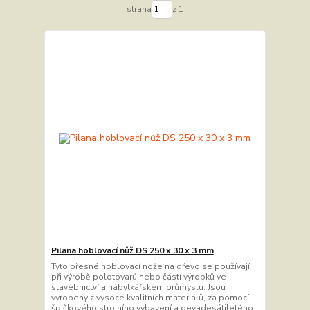
strana
z 1
Pilana hoblovací nůž DS 250 x 30 x 3 mm
Tyto přesné hoblovací nože na dřevo se používají
při výrobě polotovarů nebo částí výrobků ve
stavebnictví a nábytkářském průmyslu. Jsou
vyrobeny z vysoce kvalitních materiálů, za pomocí
špičkového strojního vybavení a devadesátiletého