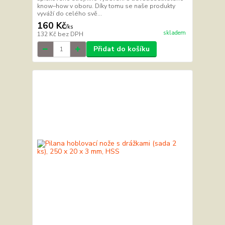
know–how v oboru. Díky tomu se naše produkty
vyváží do celého svě...
160 Kč
/
ks
skladem
132 Kč
bez DPH
Přidat do košíku