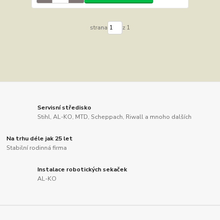
strana
z 1
Servisní středisko
Stihl, AL-KO, MTD, Scheppach, Riwall a mnoho dalších
Na trhu déle jak 25 let
Stabilní rodinná firma
Instalace robotických sekaček
AL-KO