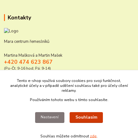
Kontakty
Mara centrum řemeslníků
Martina Mašková a Martin Mašek
+420 474 623 867
(Po-Čt: 9-16 hod; Pá: 9-14)
mara@elektro-naradi.cz
Tento e-shop využívá soubory cookies pro svoji funkčnost,
analytické účely a v případě udělení souhlasu také pro účely cílení
reklamy.
Používáním tohoto webu s tímto souhlasíte.
Souhlasím
Nastavení
Upravit sběr cookies.
Souhlas můžete odmítnout
zde
.