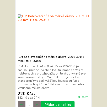
IGM hoblovací nůž na měkké dřevo, 250 x 30 x 3
mm, F994-25030
IGM Hoblovací nůž měkké dřevo 250x30x3 je
zárukou přesné, rychlé a kvalitní práce na Vašich
hoblovkách a protahovačkách. Je vhodný také pro
kombinované stroje. Materiál nože je ocel se
standardní tvrdostí, vyšší houževnatostí. Více
odolná proti vyštípnutí. Určeno pro surové nebo
vysušené měkké dřevo...
220 Kč
/
ks
skladem
182 Kč
bez DPH
Přidat do košíku