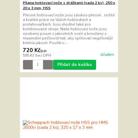
Pilana hoblovací nože s drážkami (sada 2 ks), 250 x
20 x 3 mm, HSS
Přesné hoblovací nože jsou zárukou přesné , rychlé
a kvalitní práce na Vašich hoblovkách a
protahovačkách. Jsou vhodné také pro
kombinované stroje. Naše hoblovací nože jsou
vyrobeny pouze z jakostních ocelí a broušeny s
maximální pečlivostí tak, aby splňovali nejpřísnější
kritéria jakosti. Použití:o...
720 Kč
/
pár
skladem
595 Kč
bez DPH
Přidat do košíku