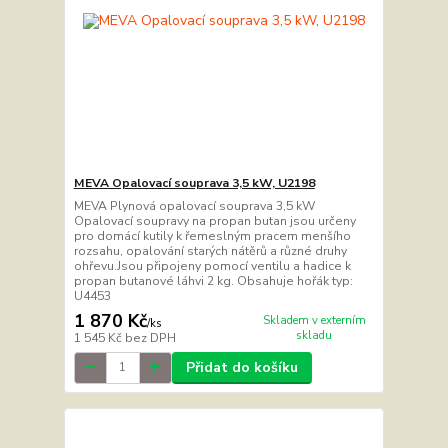
MEVA Opalovací souprava 3,5 kW, U2198
MEVA Plynová opalovací souprava 3,5 kW
Opalovací soupravy na propan butan jsou určeny
pro domácí kutily k řemeslným pracem menšího
rozsahu, opalování starých nátěrů a různé druhy
ohřevu.Jsou připojeny pomocí ventilu a hadice k
propan butanové láhvi 2 kg. Obsahuje hořák typ:
U4453
1 870 Kč
Skladem v externím
/
ks
skladu
1 545 Kč
bez DPH
Přidat do košíku