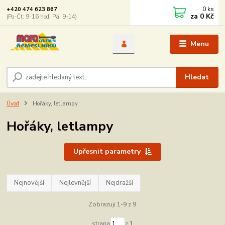
0
ks
+420 474 623 867
za
0 Kč
(Po-Čt: 9-16 hod; Pá: 9-14)
Menu
Hledat
Úvod
Hořáky, letlampy
Hořáky, letlampy
Upřesnit parametry
Nejnovější
Nejlevnější
Nejdražší
Zobrazuji 1-9 z 9
strana
z 1