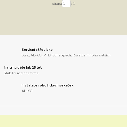
strana
z 1
Servisní středisko
Stihl, AL-KO, MTD, Scheppach, Riwall a mnoho dalších
Na trhu déle jak 25 let
Stabilní rodinná firma
Instalace robotických sekaček
AL-KO