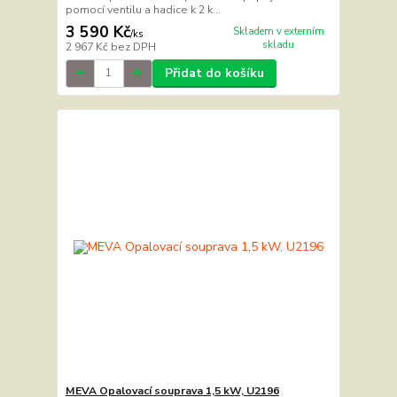
pomocí ventilu a hadice k 2 k...
3 590 Kč
Skladem v externím
/
ks
skladu
2 967 Kč
bez DPH
Přidat do košíku
MEVA Opalovací souprava 1,5 kW, U2196