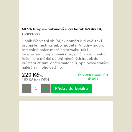
MEVA Propan-butanový ruční hořák WORKER,
UKP21003
Hořák Worker si oblíbí jak domácí kutilové, tak i
drobní řemeslníci nebo modeláři.Vhodný jak pro
řemeslné práce menšího rozsahu, tak i k
bezpečnému zapalování krbů, grilů, apod.Ideální
řešení pro měkké pájení měděných trubek do
průměru 28 mm, ohřev materiálů, opalování starých
nátěrů a mnoho dalšího...
220 Kč
Skladem v externím
/
ks
skladu
182 Kč
bez DPH
Přidat do košíku