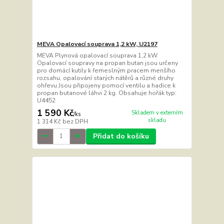
MEVA Opalovací souprava 1,2 kW, U2197
MEVA Plynová opalovací souprava 1,2 kW
Opalovací soupravy na propan butan jsou určeny
pro domácí kutily k řemeslným pracem menšího
rozsahu, opalování starých nátěrů a různé druhy
ohřevu.Jsou připojeny pomocí ventilu a hadice k
propan butanové láhvi 2 kg. Obsahuje hořák typ:
U4452
1 590 Kč
Skladem v externím
/
ks
skladu
1 314 Kč
bez DPH
Přidat do košíku