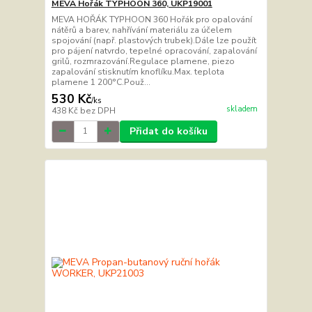
MEVA Hořák TYPHOON 360, UKP19001
MEVA HOŘÁK TYPHOON 360 Hořák pro opalování
nátěrů a barev, nahřívání materiálu za účelem
spojování (např. plastových trubek).Dále lze použít
pro pájení natvrdo, tepelné opracování, zapalování
grilů, rozmrazování.Regulace plamene, piezo
zapalování stisknutím knoflíku.Max. teplota
plamene 1 200°C.Použ...
530 Kč
/
ks
skladem
438 Kč
bez DPH
Přidat do košíku