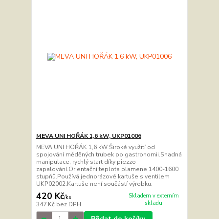
MEVA UNI HOŘÁK 1,6 kW, UKP01006
MEVA UNI HOŘÁK 1,6 kW Široké využití od
spojování měděných trubek po gastronomii.Snadná
manipulace, rychlý start díky piezzo
zapalování.Orientační teplota plamene 1400-1600
stupňů.Používá jednorázové kartuše s ventilem
UKP02002.Kartuše není součástí výrobku.
420 Kč
Skladem v externím
/
ks
skladu
347 Kč
bez DPH
Přidat do košíku