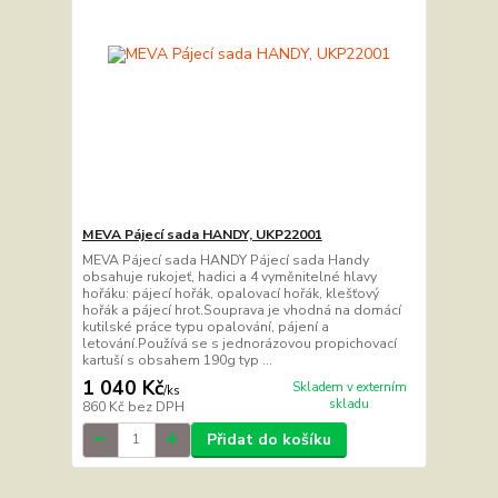
MEVA Pájecí sada HANDY, UKP22001
MEVA Pájecí sada HANDY Pájecí sada Handy
obsahuje rukojeť, hadici a 4 vyměnitelné hlavy
hořáku: pájecí hořák, opalovací hořák, klešťový
hořák a pájecí hrot.Souprava je vhodná na domácí
kutilské práce typu opalování, pájení a
letování.Používá se s jednorázovou propichovací
kartuší s obsahem 190g typ ...
1 040 Kč
Skladem v externím
/
ks
skladu
860 Kč
bez DPH
Přidat do košíku