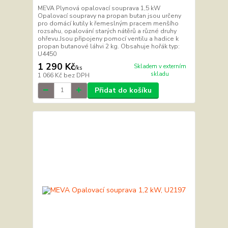
MEVA Plynová opalovací souprava 1,5 kW
Opalovací soupravy na propan butan jsou určeny
pro domácí kutily k řemeslným pracem menšího
rozsahu, opalování starých nátěrů a různé druhy
ohřevu.Jsou připojeny pomocí ventilu a hadice k
propan butanové láhvi 2 kg. Obsahuje hořák typ:
U4450
1 290 Kč
Skladem v externím
/
ks
skladu
1 066 Kč
bez DPH
Přidat do košíku