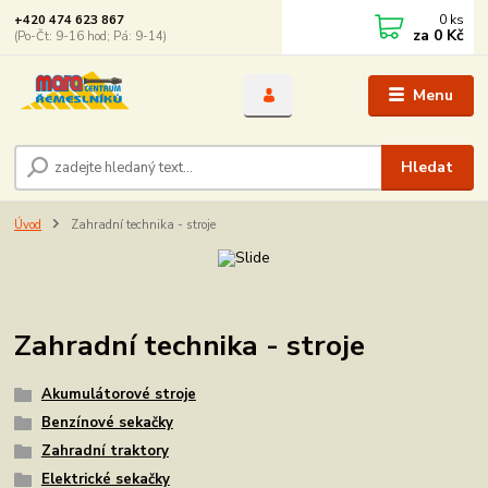
0
ks
+420 474 623 867
za
0 Kč
(Po-Čt: 9-16 hod; Pá: 9-14)
Menu
Hledat
Úvod
Zahradní technika - stroje
Zahradní technika - stroje
Akumulátorové stroje
Benzínové sekačky
Zahradní traktory
Elektrické sekačky