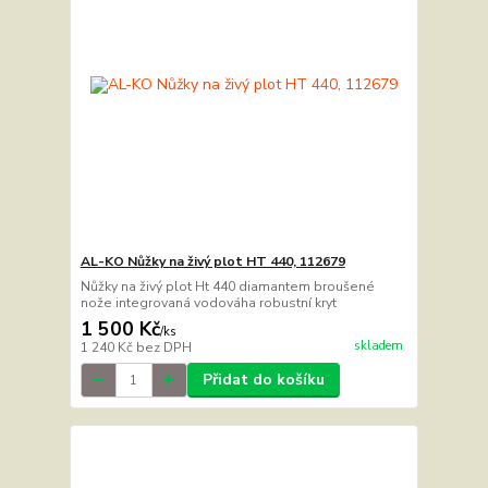
AL-KO Nůžky na živý plot HT 440, 112679
Nůžky na živý plot Ht 440 diamantem broušené
nože integrovaná vodováha robustní kryt
1 500 Kč
/
ks
skladem
1 240 Kč
bez DPH
Přidat do košíku