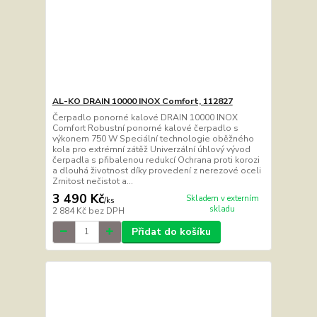
AL-KO DRAIN 10000 INOX Comfort, 112827
Čerpadlo ponorné kalové DRAIN 10000 INOX
Comfort Robustní ponorné kalové čerpadlo s
výkonem 750 W Speciální technologie oběžného
kola pro extrémní zátěž Univerzální úhlový vývod
čerpadla s přibalenou redukcí Ochrana proti korozi
a dlouhá životnost díky provedení z nerezové oceli
Zrnitost nečistot a...
3 490 Kč
Skladem v externím
/
ks
skladu
2 884 Kč
bez DPH
Přidat do košíku