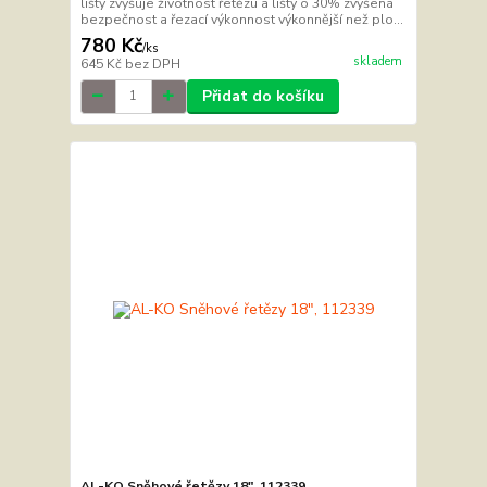
lišty zvyšuje životnost řetězu a lišty o 30% zvýšená
bezpečnost a řezací výkonnost výkonnější než plo...
780 Kč
/
ks
skladem
645 Kč
bez DPH
Přidat do košíku
AL-KO Sněhové řetězy 18", 112339