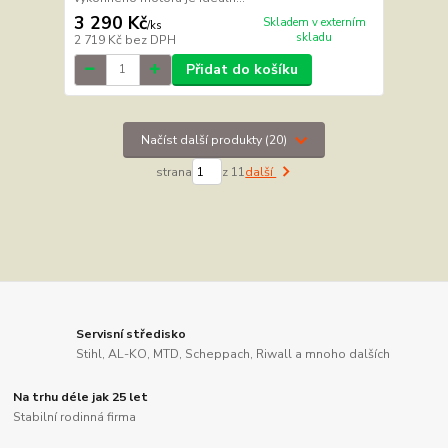
3 290 Kč
Skladem v externím
/
ks
skladu
2 719 Kč
bez DPH
Přidat do košíku
Načíst další produkty (20)
strana
z 11
další
Servisní středisko
Stihl, AL-KO, MTD, Scheppach, Riwall a mnoho dalších
Na trhu déle jak 25 let
Stabilní rodinná firma