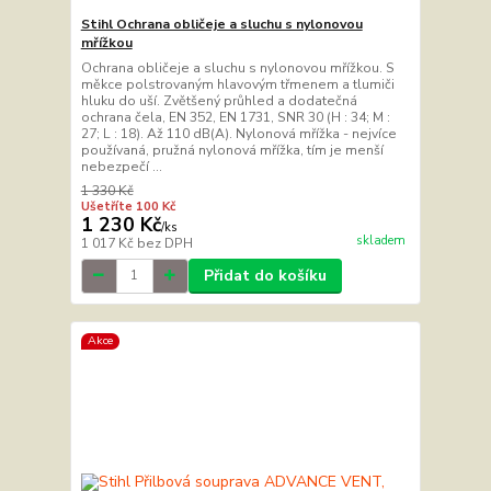
Stihl Ochrana obličeje a sluchu s nylonovou
mřížkou
Ochrana obličeje a sluchu s nylonovou mřížkou. S
měkce polstrovaným hlavovým třmenem a tlumiči
hluku do uší. Zvětšený průhled a dodatečná
ochrana čela, EN 352, EN 1731, SNR 30 (H : 34; M :
27; L : 18). Až 110 dB(A). Nylonová mřížka - nejvíce
používaná, pružná nylonová mřížka, tím je menší
nebezpečí ...
1 330 Kč
Ušetříte 100 Kč
1 230 Kč
/
ks
skladem
1 017 Kč
bez DPH
Přidat do košíku
Akce