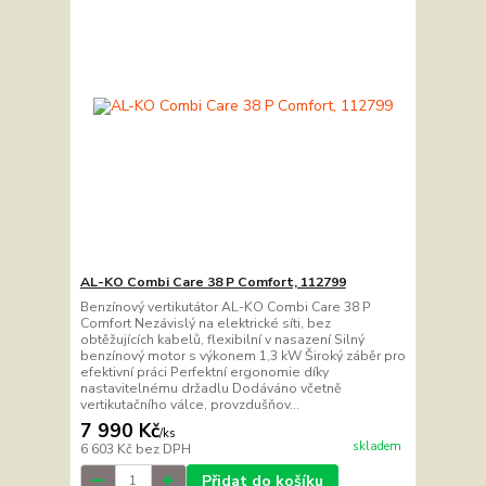
AL-KO Combi Care 38 P Comfort, 112799
Benzínový vertikutátor AL-KO Combi Care 38 P
Comfort Nezávislý na elektrické síti, bez
obtěžujících kabelů, flexibilní v nasazení Silný
benzínový motor s výkonem 1,3 kW Široký záběr pro
efektivní práci Perfektní ergonomie díky
nastavitelnému držadlu Dodáváno včetně
vertikutačního válce, provzdušňov...
7 990 Kč
/
ks
skladem
6 603 Kč
bez DPH
Přidat do košíku