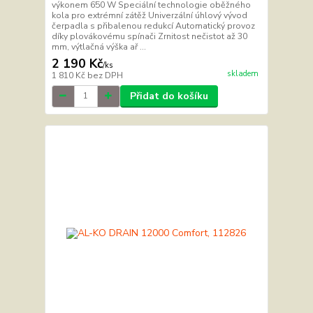
výkonem 650 W Speciální technologie oběžného
kola pro extrémní zátěž Univerzální úhlový vývod
čerpadla s přibalenou redukcí Automatický provoz
díky plovákovému spínači Zrnitost nečistot až 30
mm, výtlačná výška ař ...
2 190 Kč
/
ks
skladem
1 810 Kč
bez DPH
Přidat do košíku