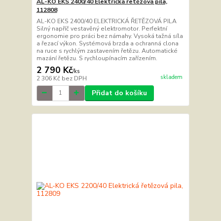
AL-KO EKS 2400/40 Elektrická řetězová pila,
112808
AL-KO EKS 2400/40 ELEKTRICKÁ ŘETĚZOVÁ PILA
Silný napříč vestavěný elektromotor. Perfektní
ergonomie pro práci bez námahy. Vysoká tažná síla
a řezací výkon. Systémová brzda a ochranná clona
na ruce s rychlým zastavením řetězu. Automatické
mazání řetězu. S rychloupínacím zařízením.
2 790 Kč
/
ks
skladem
2 306 Kč
bez DPH
Přidat do košíku