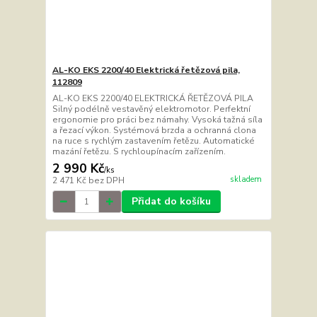
AL-KO EKS 2200/40 Elektrická řetězová pila,
112809
AL-KO EKS 2200/40 ELEKTRICKÁ ŘETĚZOVÁ PILA
Silný podélně vestavěný elektromotor. Perfektní
ergonomie pro práci bez námahy. Vysoká tažná síla
a řezací výkon. Systémová brzda a ochranná clona
na ruce s rychlým zastavením řetězu. Automatické
mazání řetězu. S rychloupínacím zařízením.
2 990 Kč
/
ks
skladem
2 471 Kč
bez DPH
Přidat do košíku