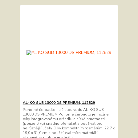
AL-KO SUB 13000 DS PREMIUM, 112829
Ponorné čerpadlo na čistou vodu AL-KO SUB
13000 DS PREMIUM Ponorné čerpadlo je možné
díky integrovanému držadlu a nízké hmotnosti
(pouze 6 kg) snadno přenášet a používat pro
nejrůznější účely. Díky kompaktním rozměrům: 22,7 x
19,0 x 31,0 cm a použití kvalitních materiálů i
výkonného motoru je ideáln...