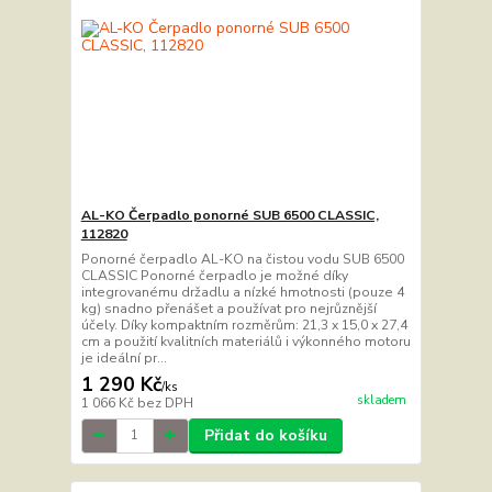
AL-KO Čerpadlo ponorné SUB 6500 CLASSIC,
112820
Ponorné čerpadlo AL-KO na čistou vodu SUB 6500
CLASSIC Ponorné čerpadlo je možné díky
integrovanému držadlu a nízké hmotnosti (pouze 4
kg) snadno přenášet a používat pro nejrůznější
účely. Díky kompaktním rozměrům: 21,3 x 15,0 x 27,4
cm a použití kvalitních materiálů i výkonného motoru
je ideální pr...
1 290 Kč
/
ks
skladem
1 066 Kč
bez DPH
Přidat do košíku