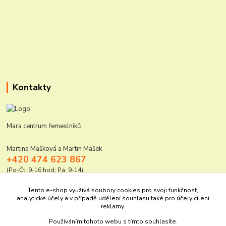
Kontakty
Mara centrum řemeslníků
Martina Mašková a Martin Mašek
+420 474 623 867
(Po-Čt: 9-16 hod; Pá: 9-14)
mara@elektro-naradi.cz
Tento e-shop využívá soubory cookies pro svoji funkčnost,
analytické účely a v případě udělení souhlasu také pro účely cílení
reklamy.
Používáním tohoto webu s tímto souhlasíte.