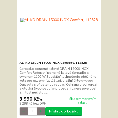
AL-KO DRAIN 15000 INOX Comfort, 112828
Čerpadlo ponorné kalové DRAIN 15000 INOX
Comfort Robustní ponorné kalové čerpadlo s
výkonem 1100 W Speciální technologie oběžného
kola pro extrémní zátěž Univerzální úhlový vývod
čerpadla s přibalenou redukcí Ochrana proti korozi
a dlouhá životnost díky provedení z nerezové oceli
Zrnitost nečistot ...
3 990 Kč
Skladem v externím
/
ks
skladu
3 298 Kč
bez DPH
Přidat do košíku