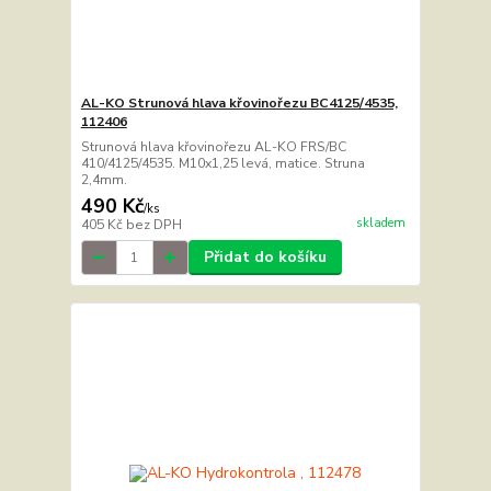
AL-KO Strunová hlava křovinořezu BC4125/4535,
112406
Strunová hlava křovinořezu AL-KO FRS/BC
410/4125/4535. M10x1,25 levá, matice. Struna
2,4mm.
490 Kč
/
ks
skladem
405 Kč
bez DPH
Přidat do košíku