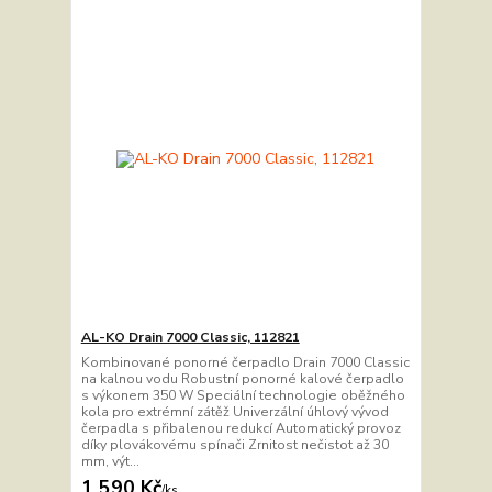
AL-KO Drain 7000 Classic, 112821
Kombinované ponorné čerpadlo Drain 7000 Classic
na kalnou vodu Robustní ponorné kalové čerpadlo
s výkonem 350 W Speciální technologie oběžného
kola pro extrémní zátěž Univerzální úhlový vývod
čerpadla s přibalenou redukcí Automatický provoz
díky plovákovému spínači Zrnitost nečistot až 30
mm, výt...
1 590 Kč
/
ks