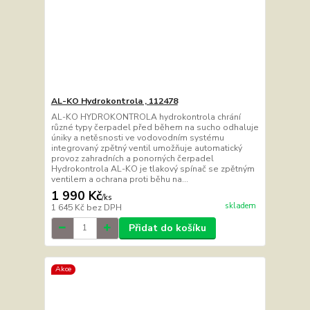
AL-KO Hydrokontrola , 112478
AL-KO HYDROKONTROLA hydrokontrola chrání
různé typy čerpadel před během na sucho odhaluje
úniky a netěsnosti ve vodovodním systému
integrovaný zpětný ventil umožňuje automatický
provoz zahradních a ponorných čerpadel
Hydrokontrola AL-KO je tlakový spínač se zpětným
ventilem a ochrana proti běhu na...
1 990 Kč
/
ks
skladem
1 645 Kč
bez DPH
Přidat do košíku
Akce