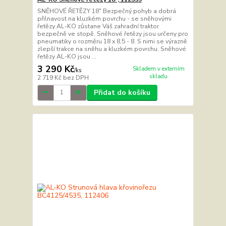
SNĚHOVÉ ŘETĚZY 18" Bezpečný pohyb a dobrá
přilnavost na kluzkém povrchu - se sněhovými
řetězy AL-KO zůstane Váš zahradní traktor
bezpečně ve stopě. Sněhové řetězy jsou určeny pro
pneumatiky o rozměru 18 x 8,5 - 8. S nimi se výrazně
zlepší trakce na sněhu a kluzkém povrchu. Sněhové
řetězy AL-KO jsou ...
3 290 Kč
Skladem v externím
/
ks
skladu
2 719 Kč
bez DPH
Přidat do košíku