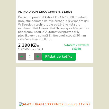
AL-KO DRAIN 12000 Comfort, 112826
Čerpadlo ponorné kalové DRAIN 12000 Comfort
Robustní ponorné kalové čerpadlo s výkonem 850
W Speciální technologie oběžného kola pro
extrémní zátěž Univerzální úhlový vývod čerpadla s
přibalenou redukcí Automatický provoz díky
plovákovému spínači Zrnitost nečistot až 30 mm,
výtlačná výška až 10 m, ...
2 390 Kč
Skladem v externím
/
ks
skladu
1 975 Kč
bez DPH
Přidat do košíku