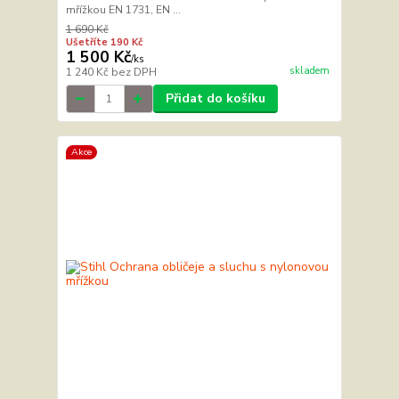
mřížkou EN 1731, EN ...
1 690 Kč
Ušetříte 190 Kč
1 500 Kč
/
ks
skladem
1 240 Kč
bez DPH
Přidat do košíku
Akce