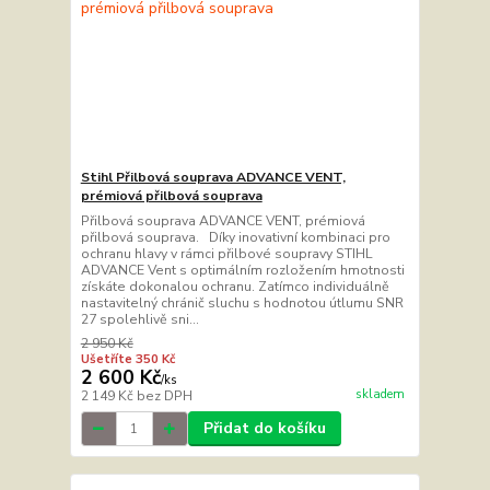
Stihl Přilbová souprava ADVANCE VENT,
prémiová přilbová souprava
Přilbová souprava ADVANCE VENT, prémiová
přilbová souprava. Díky inovativní kombinaci pro
ochranu hlavy v rámci přilbové soupravy STIHL
ADVANCE Vent s optimálním rozložením hmotnosti
získáte dokonalou ochranu. Zatímco individuálně
nastavitelný chránič sluchu s hodnotou útlumu SNR
27 spolehlivě sni...
2 950 Kč
Ušetříte 350 Kč
2 600 Kč
/
ks
skladem
2 149 Kč
bez DPH
Přidat do košíku