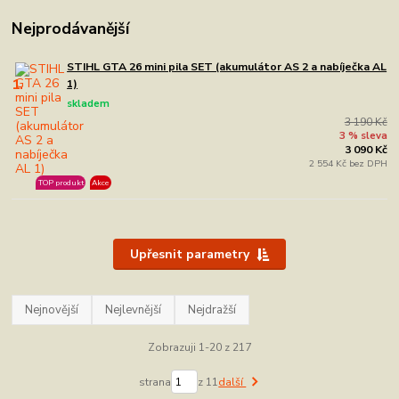
Nejprodávanější
STIHL GTA 26 mini pila SET (akumulátor AS 2 a nabíječka AL
1.
1)
skladem
3 190 Kč
3 % sleva
3 090 Kč
2 554 Kč bez DPH
TOP produkt
Akce
Upřesnit parametry
Nejnovější
Nejlevnější
Nejdražší
Zobrazuji 1-20 z 217
strana
z 11
další