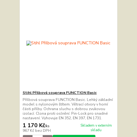
Stihl Přilbová souprava FUNCTION Basic
Přilbová souprava FUNCTION Basic. Lehký základní
model s nylonovým štítem. Větrací otvory v horní
části přilby. Ochrana sluchu s dobrou zvukovou
izolací. Clona proti oslnění. Pin-Lock pro snadné
nastavení. Vyhovuje EN 352, EN 397, EN 1731.
1 170 Kč
Skladem v externím
/
ks
skladu
967 Kč
bez DPH