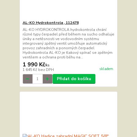
AL-KO Hydrokontrola , 112478
AL-KO HYDROKONTROLA hydrokontrola chrání
různé typy čerpadel před během na sucho odhaluje
úniky a netěsnosti ve vodovodním systému
integrovaný zpětný ventil umožňuje automatický
provoz zahradních a ponorných čerpadel
Hydrokontrola AL-KO je tlakový spínač se zpětným
ventilem a ochrana proti běhu na...
1 990 Kč
/
ks
skladem
1 645 Kč
bez DPH
Přidat do košíku