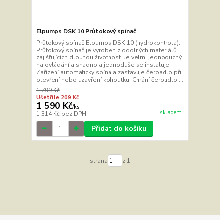
Elpumps DSK 10 Průtokový spínač
Průtokový spínač Elpumps DSK 10 (hydrokontrola).
Průtokový spínač je vyroben z odolných materiálů
zajišťujících dlouhou životnost. Je velmi jednoduchý
na ovládání a snadno a jednoduše se instaluje.
Zařízení automaticky spíná a zastavuje čerpadlo při
otevření nebo uzavření kohoutku. Chrání čerpadlo ...
1 799 Kč
Ušetříte 209 Kč
1 590 Kč
/
ks
skladem
1 314 Kč
bez DPH
Přidat do košíku
strana
z 1