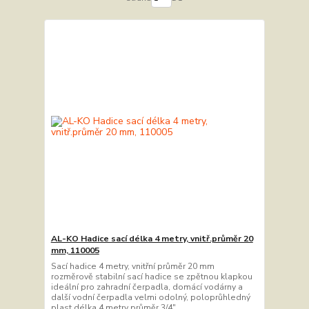
AL-KO Hadice sací délka 4 metry, vnitř.průměr 20
mm, 110005
Sací hadice 4 metry, vnitřní průměr 20 mm
rozměrově stabilní sací hadice se zpětnou klapkou
ideální pro zahradní čerpadla, domácí vodárny a
další vodní čerpadla velmi odolný, poloprůhledný
plast délka 4 metry průměr 3/4"