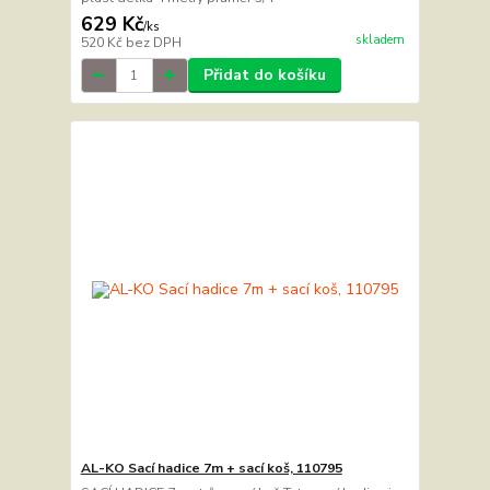
629 Kč
/
ks
skladem
520 Kč
bez DPH
Přidat do košíku
AL-KO Sací hadice 7m + sací koš, 110795