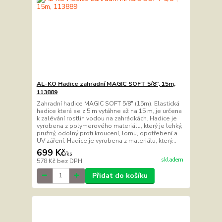
AL-KO Hadice zahradní MAGIC SOFT 5/8", 15m,
113889
Zahradní hadice MAGIC SOFT 5/8" (15m). Elastická
hadice která se z 5 m vytáhne až na 15 m, je určena
k zalévání rostlin vodou na zahrádkách. Hadice je
vyrobena z polymerového materiálu, který je lehký,
pružný, odolný proti kroucení, lomu, opotřebení a
UV záření. Hadice je vyrobena z materiálu, který...
699 Kč
/
ks
skladem
578 Kč
bez DPH
Přidat do košíku