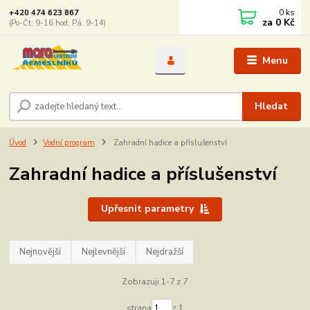
0
ks
+420 474 623 867
za
0 Kč
(Po-Čt: 9-16 hod; Pá: 9-14)
Menu
Hledat
Úvod
Vodní program
Zahradní hadice a příslušenství
Zahradní hadice a příslušenství
Upřesnit parametry
Nejnovější
Nejlevnější
Nejdražší
Zobrazuji 1-7 z 7
strana
z 1