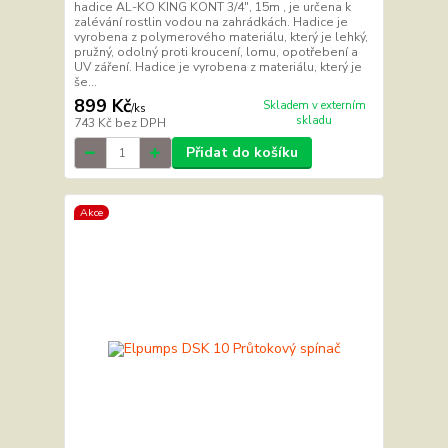
hadice AL-KO KING KONT 3/4", 15m , je určena k
zalévání rostlin vodou na zahrádkách. Hadice je
vyrobena z polymerového materiálu, který je lehký,
pružný, odolný proti kroucení, lomu, opotřebení a
UV záření. Hadice je vyrobena z materiálu, který je
še...
899 Kč
Skladem v externím
/
ks
skladu
743 Kč
bez DPH
Přidat do košíku
Akce