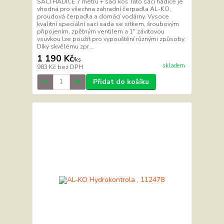
SACÍ HADICE 7 metrů + sací koš Tato sací hadice je
vhodná pro všechna zahradní čerpadla AL-KO,
proudová čerpadla a domácí vodárny. Vysoce
kvalitní speciální sací sada se sítkem, šroubovým
připojením, zpětným ventilem a 1" závitovou
vsuvkou lze použít pro vypouštění různými způsoby.
Díky skvělému zpr...
1 190 Kč
/
ks
skladem
983 Kč
bez DPH
Přidat do košíku