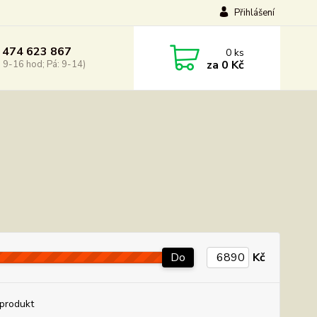
Přihlášení
 474 623 867
0
ks
za
0 Kč
: 9-16 hod; Pá: 9-14)
Do
Kč
produkt