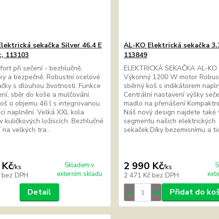
lektrická sekačka Silver 46.4 E
AL-KO Elektrická sekačka 3.
, 113103
113849
ort při sečení - bezhlučně,
ELEKTRICKÁ SEKAČKA AL-KO 3
ky a bezpečně. Robustní ocelové
Výkonný 1200 W motor Robust
ačky s dlouhou životnosti. Funkce
sběrný koš s indikátorem napl
ení, sběr do koše a mulčování.
Centrální nastavení výšky seče
oš o objemu 46 l s integrovanou
madlo na přenášení Kompaktní
ací naplnění. Velká XXL kola
Náš nový design najdete také 
v kuličkových ložiscích. Bezhlučné
segmentu našich elektrických
 na velkých tra...
sekaček.Díky bezemisnímu a tic
 Kč
2 990 Kč
Skladem v
S
/
ks
/
ks
externím skladu
ext
č
bez DPH
2 471 Kč
bez DPH
Detail
Přidat do ko