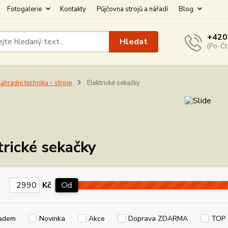
Fotogalerie
Kontakty
Půjčovna strojů a nářadí
Blog
+420
Hledat
(Po-Čt
ahradní technika - stroje
Elektrické sekačky
trické sekačky
Kč
Od
adem
Novinka
Akce
Doprava ZDARMA
TOP 