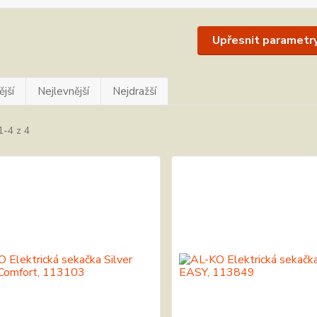
Upřesnit parametr
jší
Nejlevnější
Nejdražší
1-4 z 4