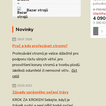
pohodlno
4 750 Kč
Bazar strojů
Ušetříte
4 090
3 380 K
Novinky
28.07.2026
Proč a kdy prořezávat stromy?
Prořezávání stromů je velice důležité pro
podporu růstu silných větví, pro
prosvětlení koruny stromů a tvorbu plodů.
Jakékoli odumřelé či nemocné větv...
číst
celé
29.03.2023
Zásady správného sečení trávy
KROK ZA KROKEM Sekejte, když je
trávník suchý a není příliš horké počasí.