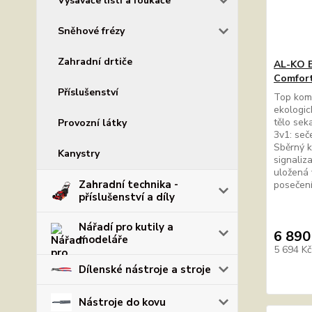
Vysavače listí a foukače
Sněhové frézy
Zahradní drtiče
AL-KO E
Comfort
Příslušenství
Top komf
ekologic
tělo sek
Provozní látky
3v1: seč
Sběrný k
Kanystry
signaliz
uložená 
Zahradní technika -
posečení
příslušenství a díly
Nářadí pro kutily a
6 890
modeláře
5 694 K
Dílenské nástroje a stroje
Nástroje do kovu