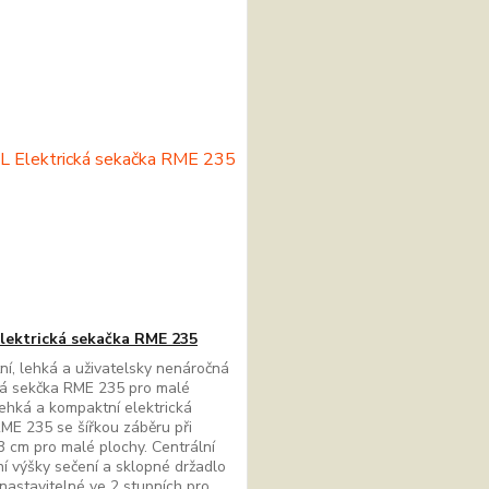
lektrická sekačka RME 235
í, lehká a uživatelsky nenáročná
ká sekčka RME 235 pro malé
ehká a kompaktní elektrická
ME 235 se šířkou záběru při
3 cm pro malé plochy. Centrální
í výšky sečení a sklopné držadlo
nastavitelné ve 2 stupních pro