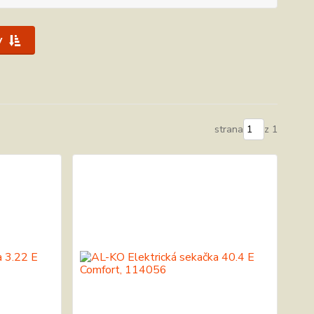
y
strana
z 1