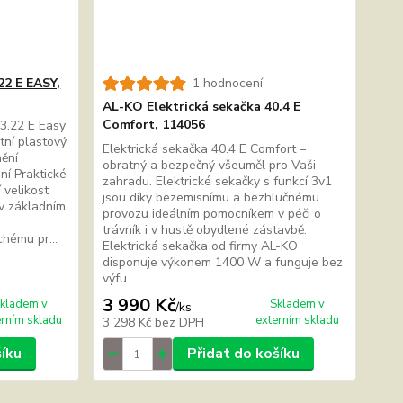
22 E EASY,
1 hodnocení
AL-KO Elektrická sekačka 40.4 E
Comfort, 114056
.22 E Easy
ní plastový
Elektrická sekačka 40.4 E Comfort –
nění
obratný a bezpečný všeuměl pro Vaši
ní Praktické
zahradu. Elektrické sekačky s funkcí 3v1
 velikost
jsou díky bezemisnímu a bezhlučnému
v základním
provozu ideálním pomocníkem v péči o
trávník i v hustě obydlené zástavbě.
hému pr...
Elektrická sekačka od firmy AL-KO
disponuje výkonem 1400 W a funguje bez
výfu...
3 990 Kč
kladem v
Skladem v
/
ks
erním skladu
externím skladu
3 298 Kč
bez DPH
šíku
Přidat do košíku