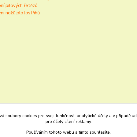
ní pilových řetězů
ní nožů plotostřihů
á soubory cookies pro svoji funkčnost, analytické účely a v případě u
pro účely cílení reklamy.
Používáním tohoto webu s tímto souhlasíte.