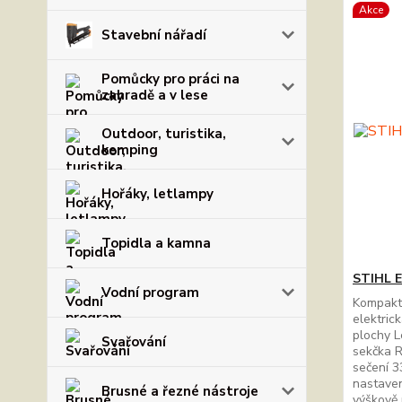
Akce
Stavební nářadí
Pomůcky pro práci na
zahradě a v lese
Outdoor, turistika,
kemping
Hořáky, letlampy
Topidla a kamna
STIHL E
Vodní program
Kompaktn
elektric
plochy L
Svařování
sekčka R
sečení 3
nastaven
Brusné a řezné nástroje
výškově 