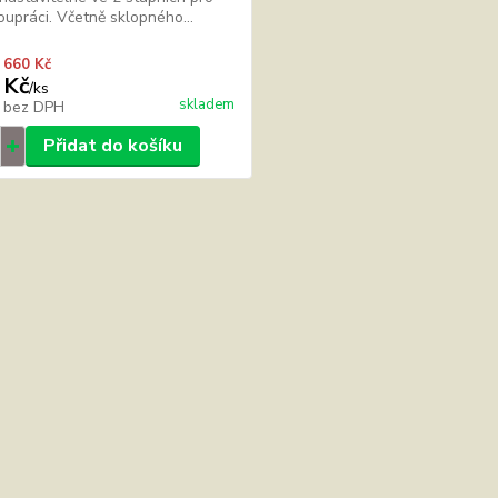
upráci. Včetně sklopného...
 660 Kč
 Kč
/
ks
skladem
č
bez DPH
Přidat do košíku