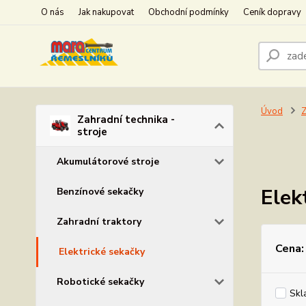
O nás
Jak nakupovat
Obchodní podmínky
Ceník dopravy
Úvod
Z
Zahradní technika -
stroje
Akumulátorové stroje
Elek
Benzínové sekačky
Zahradní traktory
Cena:
Elektrické sekačky
Robotické sekačky
Skl