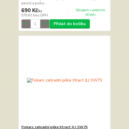
pevný a poho...
690 Kč
Skladem v externím
/
ks
skladu
570 Kč
bez DPH
Přidat do košíku
Fiskars zahradní pilka Xtract (L) SW75