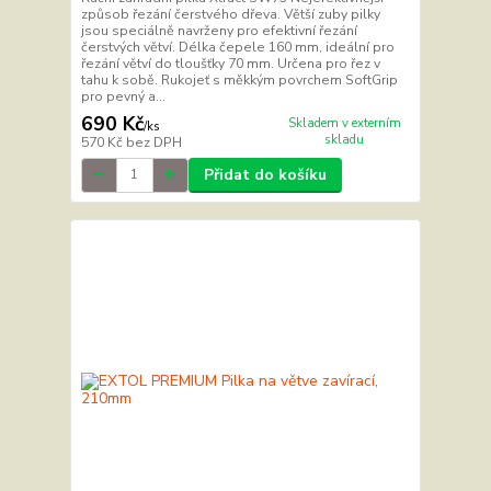
způsob řezání čerstvého dřeva. Větší zuby pilky
jsou speciálně navrženy pro efektivní řezání
čerstvých větví. Délka čepele 160 mm, ideální pro
řezání větví do tloušťky 70 mm. Určena pro řez v
tahu k sobě. Rukojeť s měkkým povrchem SoftGrip
pro pevný a...
690 Kč
Skladem v externím
/
ks
skladu
570 Kč
bez DPH
Přidat do košíku