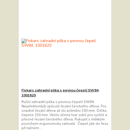
Fiskars zahradní pilka s pevnou čepelí SW84,
1001620
Ruční zahradní pilka s pevnou čepelí SW84
Nejefektivnější způsob řezání čerstvého dřeva. Pro
snadné řezání dřeva až do průměru 150 mm. Délka
čepele 330 mm. Velmi účinný tvar zubů pro rychlé a
přesné řezání čerstvého dřeva. Rukojeť s měkkým
povrchem ergonomicky zahnuté. Čepel jde do řezu
při tažném ...