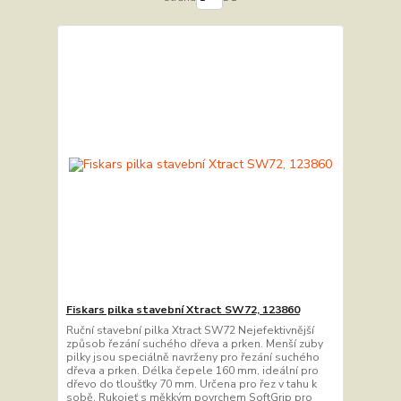
Fiskars pilka stavební Xtract SW72, 123860
Ruční stavební pilka Xtract SW72 Nejefektivnější
způsob řezání suchého dřeva a prken. Menší zuby
pilky jsou speciálně navrženy pro řezání suchého
dřeva a prken. Délka čepele 160 mm, ideální pro
dřevo do tloušťky 70 mm. Určena pro řez v tahu k
sobě. Rukojeť s měkkým povrchem SoftGrip pro