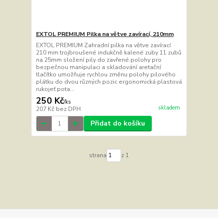
EXTOL PREMIUM Pilka na větve zavírací, 210mm
EXTOL PREMIUM Zahradní pilka na větve zavírací
210 mm trojbroušené indukčně kalené zuby 11 zubů
na 25mm složení pily do zavřené polohy pro
bezpečnou manipulaci a skladování aretační
tlačítko umožňuje rychlou změnu polohy pilového
plátku do dvou různých pozic ergonomická plastová
rukojeť pota...
250 Kč
/
ks
skladem
207 Kč
bez DPH
Přidat do košíku
strana
z 1