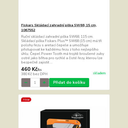
Fiskars Skládací zahradní pilka SW68, 15 cm,
1067552
Ruční skládací zahradní pilka SW68, 115 cm.
Skládací pilka Fiskars Plus™ SW68 (15 cm) má tři
polohy řezu s aretací čepele a umožňuje
přistupovat ke každému řezu z toho nejlepšího
úhlu. Čepel Power Tooth má trojitě broušené zuby
ostré jako břitva pro rychlé a čisté řezy, kterou lze
bezpečně zajistit ...
460 Kč
/
ks
skladem
380 Kč
bez DPH
Přidat do košíku
Akce