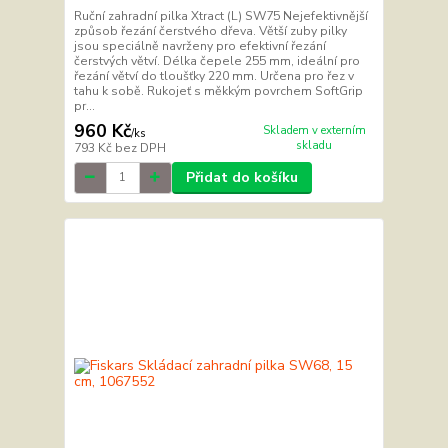
Ruční zahradní pilka Xtract (L) SW75 Nejefektivnější
způsob řezání čerstvého dřeva. Větší zuby pilky
jsou speciálně navrženy pro efektivní řezání
čerstvých větví. Délka čepele 255 mm, ideální pro
řezání větví do tloušťky 220 mm. Určena pro řez v
tahu k sobě. Rukojeť s měkkým povrchem SoftGrip
pr...
960 Kč
Skladem v externím
/
ks
skladu
793 Kč
bez DPH
Přidat do košíku