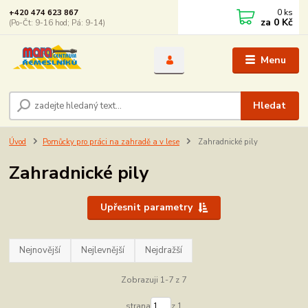
0
ks
+420 474 623 867
za
0 Kč
(Po-Čt: 9-16 hod; Pá: 9-14)
Menu
Hledat
Úvod
Pomůcky pro práci na zahradě a v lese
Zahradnické pily
Zahradnické pily
Upřesnit parametry
Nejnovější
Nejlevnější
Nejdražší
Zobrazuji 1-7 z 7
strana
z 1