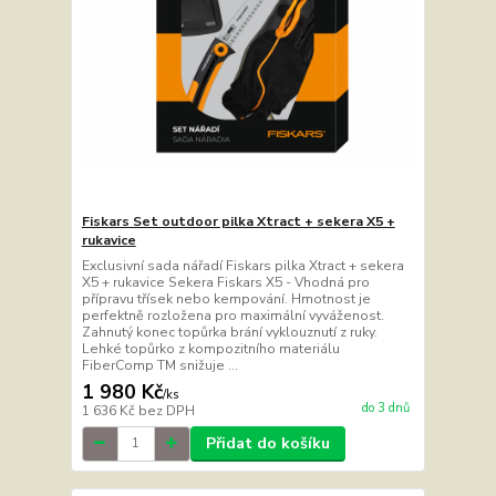
Fiskars Set outdoor pilka Xtract + sekera X5 +
rukavice
Exclusivní sada nářadí Fiskars pilka Xtract + sekera
X5 + rukavice Sekera Fiskars X5 - Vhodná pro
přípravu třísek nebo kempování. Hmotnost je
perfektně rozložena pro maximální vyváženost.
Zahnutý konec topůrka brání vyklouznutí z ruky.
Lehké topůrko z kompozitního materiálu
FiberComp TM snižuje ...
1 980 Kč
/
ks
do 3 dnů
1 636 Kč
bez DPH
Přidat do košíku