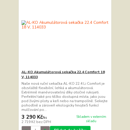
AL-KO Akumulátorová sekačka 22.4 Comfort 18
V, 114033
Naše nová ruční sekačka AL-KO 22.4 Li Comfort je
obzvláště flexibilní, lehká a akumulátorová.
Extrémně manévrovatelný díky otočné rukojeti.
Perfektní také pro těžko dostupná místa, jako jsou
pod živými ploty a keři nebo na trampolíně. Sekejte
pohodlně a zároveň ekologicky hnojteS funkcí
mulčování po...
3 290 Kč
Skladem v externím
/
ks
skladu
2 719 Kč
bez DPH