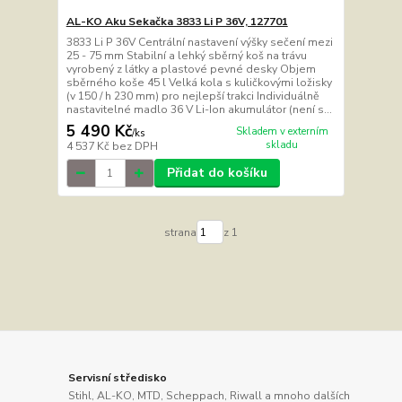
AL-KO Aku Sekačka 3833 Li P 36V, 127701
3833 Li P 36V Centrální nastavení výšky sečení mezi
25 - 75 mm Stabilní a lehký sběrný koš na trávu
vyrobený z látky a plastové pevné desky Objem
sběrného koše 45 l Velká kola s kuličkovými ložisky
(v 150 / h 230 mm) pro nejlepší trakci Individuálně
nastavitelné madlo 36 V Li-Ion akumulátor (není s...
5 490 Kč
Skladem v externím
/
ks
skladu
4 537 Kč
bez DPH
Přidat do košíku
strana
z 1
Servisní středisko
Stihl, AL-KO, MTD, Scheppach, Riwall a mnoho dalších