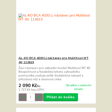
AL-KO BCA 4030 Li nástavec pro Multitool MT
40, 113615
Žací nástavec pro základní model Multitool MT 40.
Bezpečnost a flexibilita tohoto zahradního
pomocníka zvyšuje ještě dodatečná rukojeť a
přiložený nůž a strunová cívka.
2 090 Kč
Skladem v externím
/
ks
skladu
1 727 Kč
bez DPH
Přidat do košíku