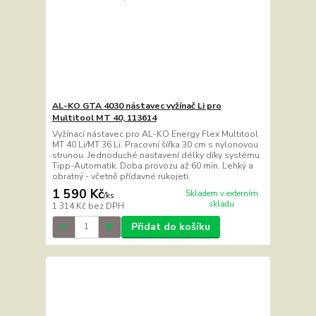
AL-KO GTA 4030 nástavec vyžínač Li pro
Multitool MT 40, 113614
Vyžínací nástavec pro AL-KO Energy Flex Multitool
MT 40 Li/MT 36 Li. Pracovní šířka 30 cm s nylonovou
strunou. Jednoduché nastavení délky díky systému
Tipp-Automatik. Doba provozu až 60 min. Lehký a
obratný - včetně přídavné rukojeti.
1 590 Kč
Skladem v externím
/
ks
skladu
1 314 Kč
bez DPH
Přidat do košíku