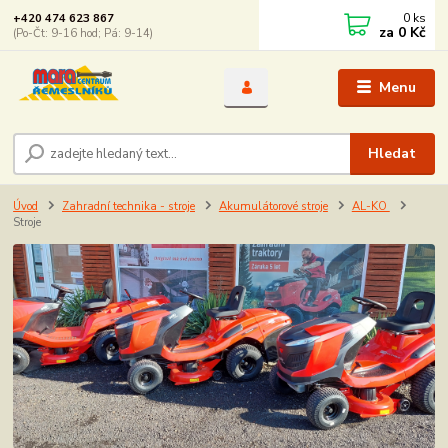
0
ks
+420 474 623 867
za
0 Kč
(Po-Čt: 9-16 hod; Pá: 9-14)
Menu
Hledat
Úvod
Zahradní technika - stroje
Akumulátorové stroje
AL-KO
Stroje