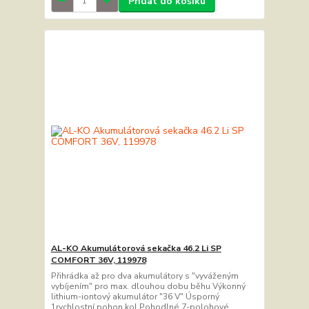
Přidat do košíku
AL-KO Akumulátorová sekačka 46.2 Li SP
COMFORT 36V, 119978
Přihrádka až pro dva akumulátory s "vyváženým
vybíjením" pro max. dlouhou dobu běhu Výkonný
lithium-iontový akumulátor "36 V" Úsporný
1rychlostní pohon kol Pohodlné 7-polohové