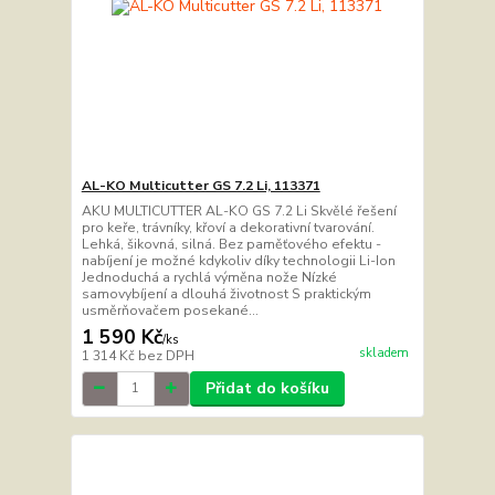
AL-KO Multicutter GS 7.2 Li, 113371
AKU MULTICUTTER AL-KO GS 7.2 Li Skvělé řešení
pro keře, trávníky, křoví a dekorativní tvarování.
Lehká, šikovná, silná. Bez paměťového efektu -
nabíjení je možné kdykoliv díky technologii Li-Ion
Jednoduchá a rychlá výměna nože Nízké
samovybíjení a dlouhá životnost S praktickým
usměrňovačem posekané...
1 590 Kč
/
ks
skladem
1 314 Kč
bez DPH
Přidat do košíku