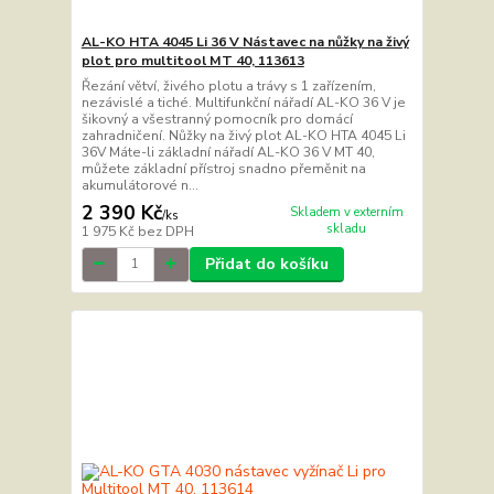
AL-KO HTA 4045 Li 36 V Nástavec na nůžky na živý
plot pro multitool MT 40, 113613
Řezání větví, živého plotu a trávy s 1 zařízením,
nezávislé a tiché. Multifunkční nářadí AL-KO 36 V je
šikovný a všestranný pomocník pro domácí
zahradničení. Nůžky na živý plot AL-KO HTA 4045 Li
36V Máte-li základní nářadí AL-KO 36 V MT 40,
můžete základní přístroj snadno přeměnit na
akumulátorové n...
2 390 Kč
Skladem v externím
/
ks
skladu
1 975 Kč
bez DPH
Přidat do košíku