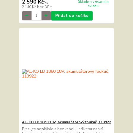
2 590 Kč
Skladem v externím
/
ks
skladu
2 140 Kč
bez DPH
Přidat do košíku
AL-KO LB 1860 18V, akumulátorový foukač, 113922
Pracujte nezávisle a bez kabelu Indikátor nabití