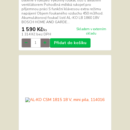
baterie v rukojeti Výkonný foukač listí s axiálním
ventilátorem Pohodlná měkká rukojeť pro
příjemnou práci S funkční klávesou extra režimu
napájení Objem foukaného vzduchu 450 m3/hod.
Akumulátorový foukač listí AL-KO LB 1860 18V
BOSCH HOME AND GARDE...
1 590 Kč
Skladem v externím
/
ks
skladu
1 314 Kč
bez DPH
Přidat do košíku