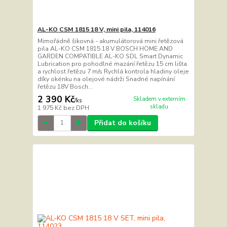
AL-KO CSM 1815 18 V, mini pila, 114016
Mimořádně šikovná - akumulátorová mini řetězová
pila AL-KO CSM 1815 18 V BOSCH HOME AND
GARDEN COMPATIBLE AL-KO SDL Smart Dynamic
Lubrication pro pohodlné mazání řetězu 15 cm lišta
a rychlost řetězu 7 m/s Rychlá kontrola hladiny oleje
díky okénku na olejové nádrži Snadné napínání
řetězu 18V Bosch...
2 390 Kč
Skladem v externím
/
ks
skladu
1 975 Kč
bez DPH
Přidat do košíku