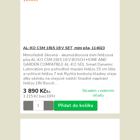
AL-KO CSM 1815 18 V SET, mini pila, 114023
Mimořádně šikovná - akumulátorová mini řetězová
pila AL-KO CSM 1815 18 V BOSCH HOME AND
GARDEN COMPATIBLE AL-KO SDL Smart Dynamic
Lubrication pro pohodlné mazání řetězu 15 cm lišta
a rychlost řetězu 7 m/s Rychlá kontrola hladiny oleje
díky okénku na olejové nádrži Snadné napínání
řetězu 18V Bosch...
3 890 Kč
Skladem v externím
/
ks
skladu
3 215 Kč
bez DPH
Přidat do košíku