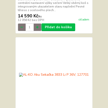
centrální nastavení výšky sečení Velký sběrný koš s
integrovaným ukazatelem stavu naplnění Pevné
těleso z ocelového plech...
14 590 Kč
/
ks
skladem
12 058 Kč
bez DPH
Přidat do košíku