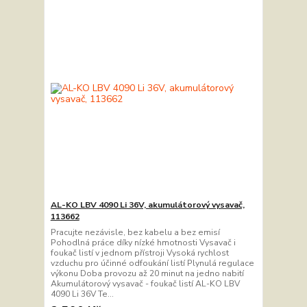
AL-KO LBV 4090 Li 36V, akumulátorový vysavač,
113662
Pracujte nezávisle, bez kabelu a bez emisí
Pohodlná práce díky nízké hmotnosti Vysavač i
foukač listí v jednom přístroji Vysoká rychlost
vzduchu pro účinné odfoukání listí Plynulá regulace
výkonu Doba provozu až 20 minut na jedno nabití
Akumulátorový vysavač - foukač listí AL-KO LBV
4090 Li 36V Te...