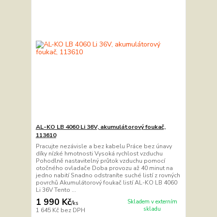
AL-KO LB 4060 Li 36V, akumulátorový foukač,
113610
Pracujte nezávisle a bez kabelu Práce bez únavy
díky nízké hmotnosti Vysoká rychlost vzduchu
Pohodlně nastavitelný průtok vzduchu pomocí
otočného ovladače Doba provozu až 40 minut na
jedno nabití Snadno odstraníte suché listí z rovných
povrchů Akumulátorový foukač listí AL-KO LB 4060
Li 36V Tento ...
1 990 Kč
Skladem v externím
/
ks
skladu
1 645 Kč
bez DPH