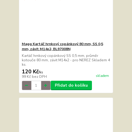
Magg Kartáč hrnkový copánkový 80 mm, SS 0,5
mm, závit M14x2, BL97008N
Kartáč hrnkový copánkový SS 0,5 mm, průměr
kotouče 80 mm, závit M14x2 - pro NEREZ Skladem 4
ks.
120 Kč
/
ks
skladem
99 Kč
bez DPH
Přidat do košíku