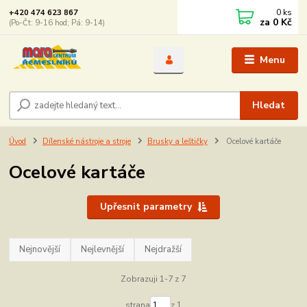
0
ks
+420 474 623 867
za
0 Kč
(Po-Čt: 9-16 hod; Pá: 9-14)
Menu
Hledat
Úvod
Dílenské nástroje a stroje
Brusky a leštičky
Ocelové kartáče
Ocelové kartáče
Upřesnit parametry
Nejnovější
Nejlevnější
Nejdražší
Zobrazuji 1-7 z 7
strana
z 1