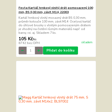
Festa Kartáč hrnkový vlnitý drát pomosazený 100
mm, BS 0,30 mm, závit M14, 22003
Kartáč hrnkový vlnitý mosazný drát BS 0,30 mm,
průměr kotouče 100 mm, závit M14 Ocelový kartáč
do úhlové brusky s vlnitým pomosazeným drátem
je vhodný na čistění různým materiálů např. od
barvy, rzi, aj. Skladem 7 ks.
105 Kč
/
ks
skladem
87 Kč
bez DPH
Přidat do košíku