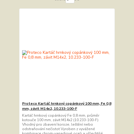
Proteco Kartáč hrnkový copánkový 100 mm, Fe 0,8
mm, závit M14x2, 10.233-100-F
Kartáč hrnkový copánkový Fe 0,8 mm, průměr
kotouče 100 mm, závit M14x2 (10.233-100-F)
Vhodný pro zbavení koroze, leštění nebo
odstraňování nečistot Vyroben z vyvážené
kombinace chrom-vanadiové oceli a ušlechtilé