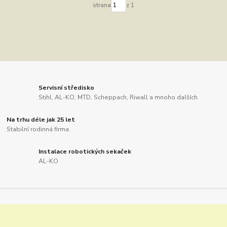
strana
z 1
Servisní středisko
Stihl, AL-KO, MTD, Scheppach, Riwall a mnoho dalších
Na trhu déle jak 25 let
Stabilní rodinná firma
Instalace robotických sekaček
AL-KO