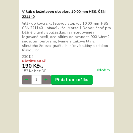
Vrták s kuželovou stopkou 10,00 mm HSS, ČSN
221140
Vrták do kovu s kuželovou stopkou 10,00 mm HSS
ČSN 221140, upínací kužel Morse 1 Doporučené pro
běžné vrtání v součástkách z nelegované i
legované oceli, ocelolitiny do pevnosti 900 N/mm2,
šedé, temperované, tvárné a tlakové litiny,
slinutého železa, grafitu, hliníkové slitiny s krátkou
třískou, br...
230 Kč
Ušetříte 40 Kč
190 Kč
/
ks
skladem
157 Kč
bez DPH
Přidat do košíku