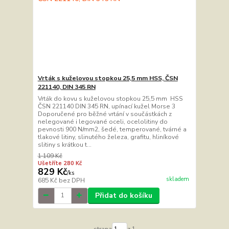
Vrták s kuželovou stopkou 25,5 mm HSS, ČSN
221140, DIN 345 RN
Vrták do kovu s kuželovou stopkou 25,5 mm HSS
ČSN 221140 DIN 345 RN, upínací kužel Morse 3
Doporučené pro běžné vrtání v součástkách z
nelegované i legované oceli, ocelolitiny do
pevnosti 900 N/mm2, šedé, temperované, tvárné a
tlakové litiny, slinutého železa, grafitu, hliníkové
slitiny s krátkou t...
1 109 Kč
Ušetříte 280 Kč
829 Kč
/
ks
skladem
685 Kč
bez DPH
Přidat do košíku
strana
z 1