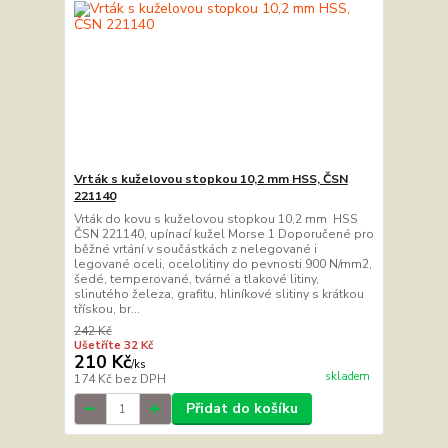
Vrták s kuželovou stopkou 10,2 mm HSS, ČSN
221140
Vrták do kovu s kuželovou stopkou 10,2 mm HSS
ČSN 221140, upínací kužel Morse 1 Doporučené pro
běžné vrtání v součástkách z nelegované i
legované oceli, ocelolitiny do pevnosti 900 N/mm2,
šedé, temperované, tvárné a tlakové litiny,
slinutého železa, grafitu, hliníkové slitiny s krátkou
třískou, br...
242 Kč
Ušetříte 32 Kč
210 Kč
/
ks
skladem
174 Kč
bez DPH
Přidat do košíku