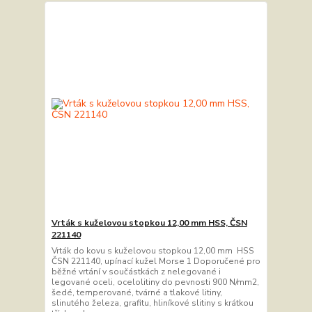
Vrták s kuželovou stopkou 12,00 mm HSS, ČSN
221140
Vrták do kovu s kuželovou stopkou 12,00 mm HSS
ČSN 221140, upínací kužel Morse 1 Doporučené pro
běžné vrtání v součástkách z nelegované i
legované oceli, ocelolitiny do pevnosti 900 N/mm2,
šedé, temperované, tvárné a tlakové litiny,
slinutého železa, grafitu, hliníkové slitiny s krátkou