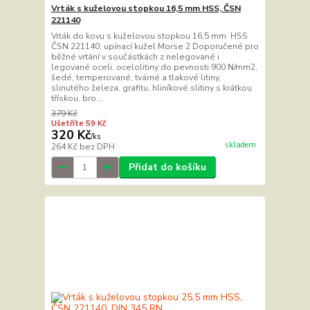
Vrták s kuželovou stopkou 16,5 mm HSS, ČSN
221140
Vrták do kovu s kuželovou stopkou 16,5 mm HSS
ČSN 221140, upínací kužel Morse 2 Doporučené pro
běžné vrtání v součástkách z nelegované i
legované oceli, ocelolitiny do pevnosti 900 N/mm2,
šedé, temperované, tvárné a tlakové litiny,
slinutého železa, grafitu, hliníkové slitiny s krátkou
třískou, bro...
379 Kč
Ušetříte 59 Kč
320 Kč
/
ks
skladem
264 Kč
bez DPH
Přidat do košíku