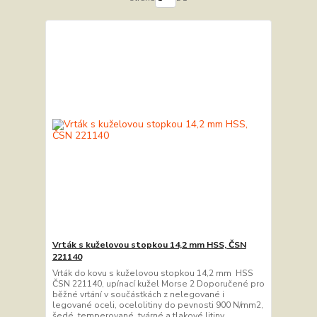
Vrták s kuželovou stopkou 14,2 mm HSS, ČSN
221140
Vrták do kovu s kuželovou stopkou 14,2 mm HSS
ČSN 221140, upínací kužel Morse 2 Doporučené pro
běžné vrtání v součástkách z nelegované i
legované oceli, ocelolitiny do pevnosti 900 N/mm2,
šedé, temperované, tvárné a tlakové litiny,