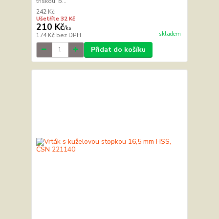
třískou, b...
242 Kč
Ušetříte 32 Kč
210 Kč
/
ks
skladem
174 Kč
bez DPH
Přidat do košíku