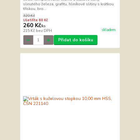
slinutého železa, grafitu, hliníkové slitiny s krátkou
třískou, bro...
320 Kč
Ušetříte 60 Kč
260 Kč
/
ks
skladem
215 Kč
bez DPH
Přidat do košíku