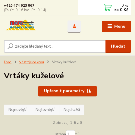
0
ks
+420 474 623 867
za
0 Kč
(Po-Čt: 9-16 hod; Pá: 9-14)
Menu
Hledat
Úvod
Nástroje do kovu
Vrtáky kuželové
Vrtáky kuželové
Upřesnit parametry
Nejnovější
Nejlevnější
Nejdražší
Zobrazuji 1-6 z 6
strana
z 1