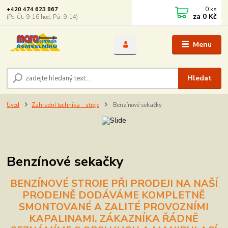
0
ks
+420 474 623 867
za
0 Kč
(Po-Čt: 9-16 hod; Pá: 9-14)
Menu
Hledat
Úvod
Zahradní technika - stroje
Benzínové sekačky
Benzínové sekačky
BENZÍNOVÉ STROJE PŘI PRODEJI NA NAŠÍ
PRODEJNĚ DODÁVÁME KOMPLETNĚ
SMONTOVANÉ A ZALITÉ PROVOZNÍMI
KAPALINAMI. ZÁKAZNÍKA ŘÁDNĚ