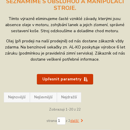
SEZNÁMÍME S OBSLUHOU A MANIPULACÍ
STROJE.
Tímto výrazně eliminujeme časté vzniklé závady, kterými jsou:
absence oleje v motoru, zohýbání lanek a jejich zlomení, správné
sestavení koše. Stroj odzkoušíme a doladíme chod motoru.
Olej (při prodeji na naší prodejně) od nás dostane zákazník vždy
zdarma. Na benzínové sekačky zn. AL-KO poskytuje výrobce 6 let
záruku (podmínkou je pravidelná zimní serviska). Zákazník od nás
dostane veškeré potřebné informace.
Upřesnit parametry
Nejnovější
Nejlevnější
Nejdražší
Zobrazuji 1-20 z 22
strana
z 2
další