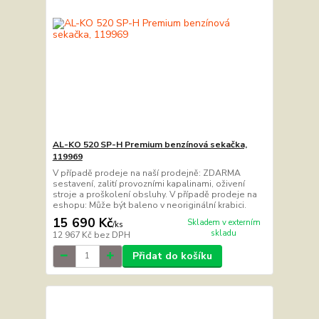
AL-KO 520 SP-H Premium benzínová sekačka,
119969
V případě prodeje na naší prodejně: ZDARMA
sestavení, zalití provozními kapalinami, oživení
stroje a proškolení obsluhy. V případě prodeje na
eshopu: Může být baleno v neoriginální krabici.
15 690 Kč
Skladem v externím
/
ks
skladu
12 967 Kč
bez DPH
Přidat do košíku