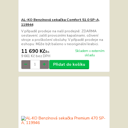
AL-KO Benzínová sekačka Comfort 51.0 SP-A,
119944
V případě prodeje na naší prodejně: ZDARMA
sestavení, zalití provozními kapalinami, oživení
stroje a proškolení obsluhy. V případě prodeje na
eshopu: Může být baleno v neoriginální krabici.
11 690 Kč
Skladem v externím
/
ks
skladu
9 661 Kč
bez DPH
Přidat do košíku