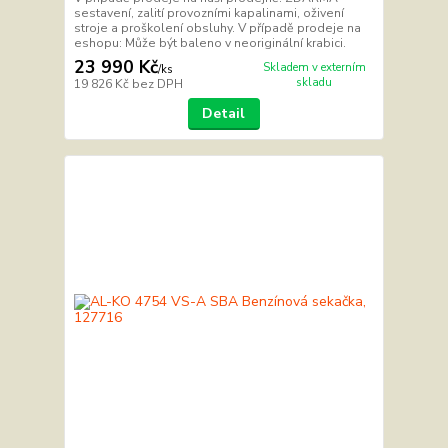
sestavení, zalití provozními kapalinami, oživení
stroje a proškolení obsluhy. V případě prodeje na
eshopu: Může být baleno v neoriginální krabici.
23 990 Kč
Skladem v externím
/
ks
skladu
19 826 Kč
bez DPH
Detail