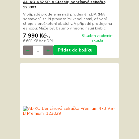
AL-KO 4.62 SP-A Classic, benzínová sekačka,
123003
V případě prodeje na naší prodejně: ZDARMA
sestavení, zalití provozními kapalinami, oživení
stroje a proškolení obsluhy. V případě prodeje na
eshopu: Může být baleno v neoriginální krabici.
7 990 Kč
Skladem v externím
/
ks
skladu
6 603 Kč
bez DPH
Přidat do košíku