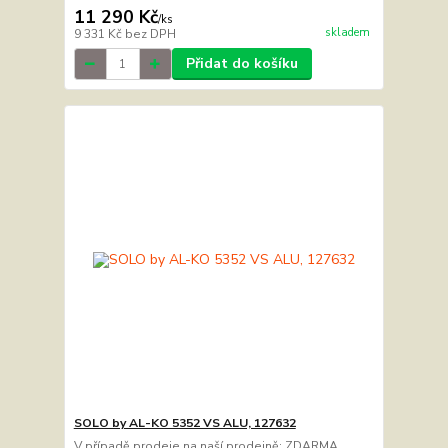
11 290 Kč
/
ks
skladem
9 331 Kč
bez DPH
Přidat do košíku
SOLO by AL-KO 5352 VS ALU, 127632
V případě prodeje na naší prodejně: ZDARMA