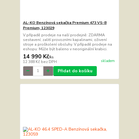
AL-KO Benzínová sekačka Premium 473 VS-B
Premium, 123029
V případě prodeje na naší prodejně: ZDARMA
sestavení, zalití provozními kapalinami, oživení
stroje a proškolení obsluhy. V případě prodeje na
eshopu: Může být baleno v neoriginální krabici.
14 990 Kč
/
ks
skladem
12 388 Kč
bez DPH
Přidat do košíku