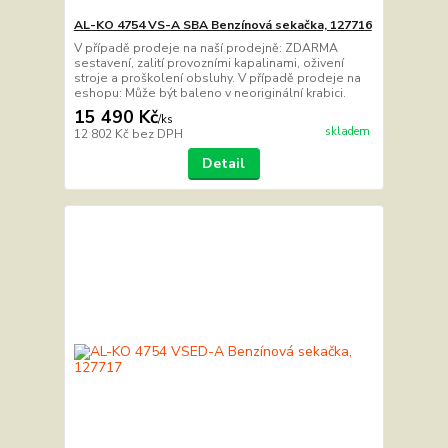
AL-KO 4754 VS-A SBA Benzínová sekačka, 127716
V případě prodeje na naší prodejně: ZDARMA
sestavení, zalití provozními kapalinami, oživení
stroje a proškolení obsluhy. V případě prodeje na
eshopu: Může být baleno v neoriginální krabici.
15 490 Kč
/
ks
skladem
12 802 Kč
bez DPH
Detail