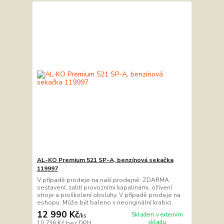
AL-KO Premium 521 SP-A, benzínová sekačka
119997
V případě prodeje na naší prodejně: ZDARMA
sestavení, zalití provozními kapalinami, oživení
stroje a proškolení obsluhy. V případě prodeje na
eshopu: Může být baleno v neoriginální krabici.
12 990 Kč
Skladem v externím
/
ks
skladu
10 736 Kč
bez DPH