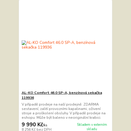
AL-KO Comfort 46.0 SP-A, benzínová sekačka
119936
V případě prodeje na naší prodejně: ZDARMA
sestavení, zalití provozními kapalinami, oživení
stroje a proškolení obsluhy. V případě prodeje na
eshopu: Může být baleno v neoriginální krabici.
9 990 Kč
Skladem v externím
/
ks
skladu
8 256 Kč
bez DPH