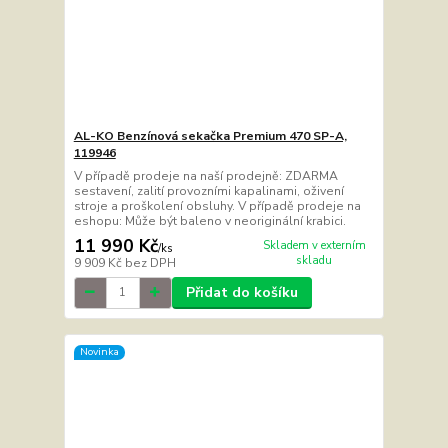
AL-KO Benzínová sekačka Premium 470 SP-A,
119946
V případě prodeje na naší prodejně: ZDARMA
sestavení, zalití provozními kapalinami, oživení
stroje a proškolení obsluhy. V případě prodeje na
eshopu: Může být baleno v neoriginální krabici.
11 990 Kč
Skladem v externím
/
ks
skladu
9 909 Kč
bez DPH
Přidat do košíku
Novinka