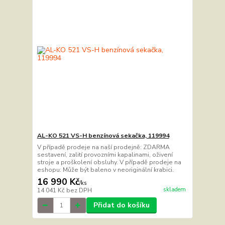
AL-KO 521 VS-H benzínová sekačka, 119994
V případě prodeje na naší prodejně: ZDARMA
sestavení, zalití provozními kapalinami, oživení
stroje a proškolení obsluhy. V případě prodeje na
eshopu: Může být baleno v neoriginální krabici.
16 990 Kč
/
ks
skladem
14 041 Kč
bez DPH
Přidat do košíku