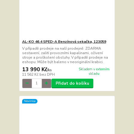
AL-KO 46.4 SPED-A Benzínová sekačka, 123059
V případě prodeje na naší prodejně: ZDARMA
sestavení, zalití provozními kapalinami, oživení
stroje a proškolení obsluhy. V případě prodeje na
eshopu: Může být baleno v neoriginální krabici.
13 990 Kč
Skladem v externím
/
ks
skladu
11 562 Kč
bez DPH
Přidat do košíku
Novinka