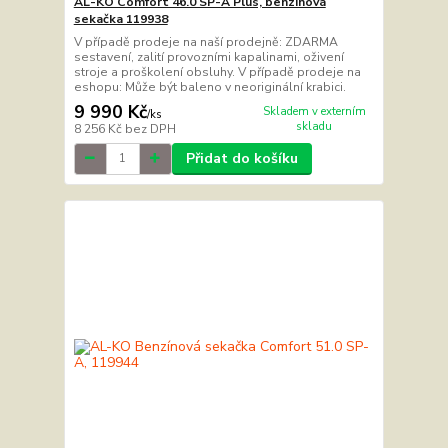
AL-KO Comfort 46.0 SP-A Plus, benzínová
sekačka 119938
V případě prodeje na naší prodejně: ZDARMA
sestavení, zalití provozními kapalinami, oživení
stroje a proškolení obsluhy. V případě prodeje na
eshopu: Může být baleno v neoriginální krabici.
9 990 Kč
Skladem v externím
/
ks
skladu
8 256 Kč
bez DPH
Přidat do košíku