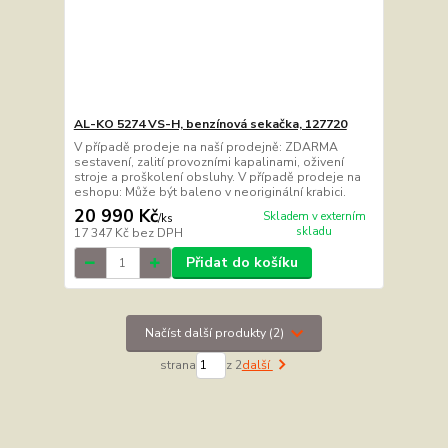
AL-KO 5274 VS-H, benzínová sekačka, 127720
V případě prodeje na naší prodejně: ZDARMA
sestavení, zalití provozními kapalinami, oživení
stroje a proškolení obsluhy. V případě prodeje na
eshopu: Může být baleno v neoriginální krabici.
20 990 Kč
Skladem v externím
/
ks
skladu
17 347 Kč
bez DPH
Přidat do košíku
Načíst další produkty (2)
strana
z 2
další