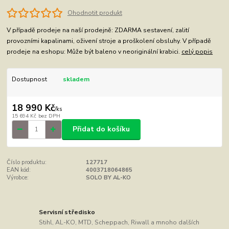
Ohodnotit produkt
V případě prodeje na naší prodejně: ZDARMA sestavení, zalití
provozními kapalinami, oživení stroje a proškolení obsluhy. V případě
prodeje na eshopu: Může být baleno v neoriginální krabici.
celý popis
Dostupnost
skladem
18 990 Kč
/
ks
15 694 Kč
bez DPH
Přidat do košíku
Číslo produktu:
127717
EAN kód:
4003718064865
Výrobce:
SOLO BY AL-KO
Servisní středisko
Stihl, AL-KO, MTD, Scheppach, Riwall a mnoho dalších