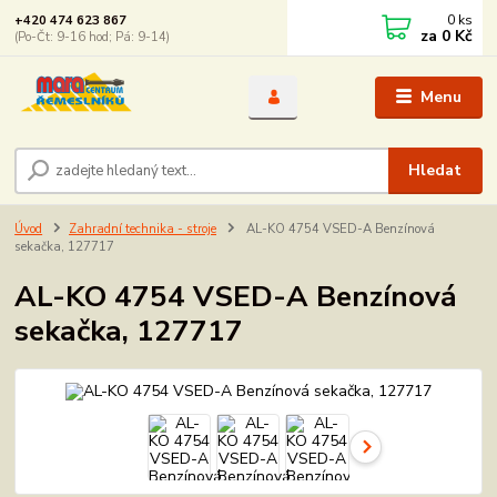
0
ks
+420 474 623 867
za
0 Kč
(Po-Čt: 9-16 hod; Pá: 9-14)
Menu
Hledat
Úvod
Zahradní technika - stroje
AL-KO 4754 VSED-A Benzínová
sekačka, 127717
AL-KO 4754 VSED-A Benzínová
sekačka, 127717