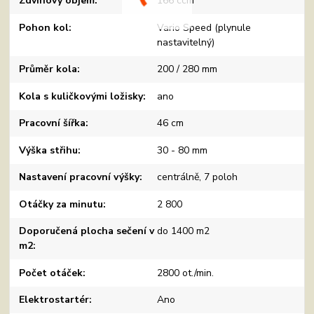
Zdvihový objem
166 ccm
Pohon kol
Vario Speed (plynule
nastavitelný)
Průměr kola
200 / 280 mm
Kola s kuličkovými ložisky
ano
Pracovní šířka
46 cm
Výška střihu
30 - 80 mm
Nastavení pracovní výšky
centrálně, 7 poloh
Otáčky za minutu
2 800
Doporučená plocha sečení v
do 1400 m2
m2
Počet otáček
2800 ot./min.
Elektrostartér
Ano