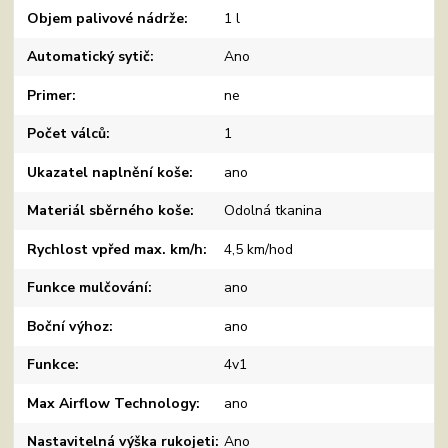
Objem palivové nádrže
1 l
Automatický sytič
Ano
Primer
ne
Počet válců
1
Ukazatel naplnění koše
ano
Materiál sběrného koše
Odolná tkanina
Rychlost vpřed max. km/h
4,5 km/hod
Funkce mulčování
ano
Boční výhoz
ano
Funkce
4v1
Max Airflow Technology
ano
Nastavitelná výška rukojeti
Ano