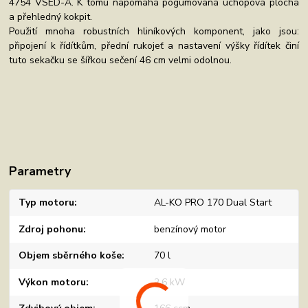
4754 VSED-A. K tomu napomáhá pogumovaná úchopová plocha
a přehledný kokpit.
Použití mnoha robustních hliníkových komponent, jako jsou:
připojení k řídítkům, přední rukojeť a nastavení výšky řídítek činí
tuto sekačku se šířkou sečení 46 cm velmi odolnou.
Parametry
Typ motoru
AL-KO PRO 170 Dual Start
Zdroj pohonu
benzínový motor
Objem sběrného koše
70 l
Výkon motoru
2,6 kW