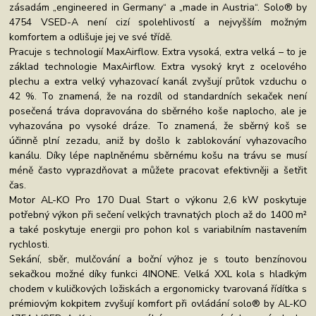
zásadám „engineered in Germany“ a „made in Austria“. Solo® by
4754 VSED-A není cizí spolehlivostí a nejvyšším možným
komfortem a odlišuje jej ve své třídě.
Pracuje s technologií MaxAirflow. Extra vysoká, extra velká – to je
základ technologie MaxAirflow. Extra vysoký kryt z ocelového
plechu a extra velký vyhazovací kanál zvyšují průtok vzduchu o
42 %. To znamená, že na rozdíl od standardních sekaček není
posečená tráva dopravována do sběrného koše naplocho, ale je
vyhazována po vysoké dráze. To znamená, že sběrný koš se
účinně plní zezadu, aniž by došlo k zablokování vyhazovacího
kanálu. Díky lépe naplněnému sběrnému košu na trávu se musí
méně často vyprazdňovat a můžete pracovat efektivněji a šetřit
čas.
Motor AL-KO Pro 170 Dual Start o výkonu 2,6 kW poskytuje
potřebný výkon při sečení velkých travnatých ploch až do 1400 m²
a také poskytuje energii pro pohon kol s variabilním nastavením
rychlosti.
Sekání, sběr, mulčování a boční výhoz je s touto benzínovou
sekačkou možné díky funkci 4INONE. Velká XXL kola s hladkým
chodem v kuličkových ložiskách a ergonomicky tvarovaná řídítka s
prémiovým kokpitem zvyšují komfort při ovládání solo® by AL-KO