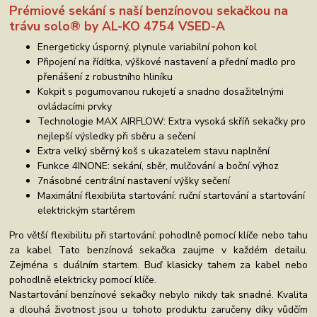
Prémiové sekání s naší benzínovou sekačkou na
trávu solo® by AL-KO 4754 VSED-A
Energeticky úsporný, plynule variabilní pohon kol
Připojení na řídítka, výškové nastavení a přední madlo pro
přenášení z robustního hliníku
Kokpit s pogumovanou rukojetí a snadno dosažitelnými
ovládacími prvky
Technologie MAX AIRFLOW: Extra vysoká skříň sekačky pro
nejlepší výsledky při sběru a sečení
Extra velký sběrný koš s ukazatelem stavu naplnění
Funkce 4INONE: sekání, sběr, mulčování a boční výhoz
7násobné centrální nastavení výšky sečení
Maximální flexibilita startování: ruční startování a startování
elektrickým startérem
Pro větší flexibilitu při startování: pohodlně pomocí klíče nebo tahu
za kabel Tato benzínová sekačka zaujme v každém detailu.
Zejména s duálním startem. Buď klasicky tahem za kabel nebo
pohodlně elektricky pomocí klíče.
Nastartování benzínové sekačky nebylo nikdy tak snadné. Kvalita
a dlouhá životnost jsou u tohoto produktu zaručeny díky vůdčím