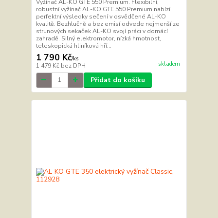
Vyžínač AL-KO GTE 550 Premium. Flexibilní,
robustní vyžínač AL-KO GTE 550 Premium nabízí
perfektní výsledky sečení v osvědčené AL-KO
kvalitě. Bezhlučně a bez emisí odvede nejmenší ze
strunových sekaček AL-KO svojí práci v domácí
zahradě. Silný elektromotor, nízká hmotnost,
teleskopická hliníková hří...
1 790 Kč
/
ks
skladem
1 479 Kč
bez DPH
Přidat do košíku