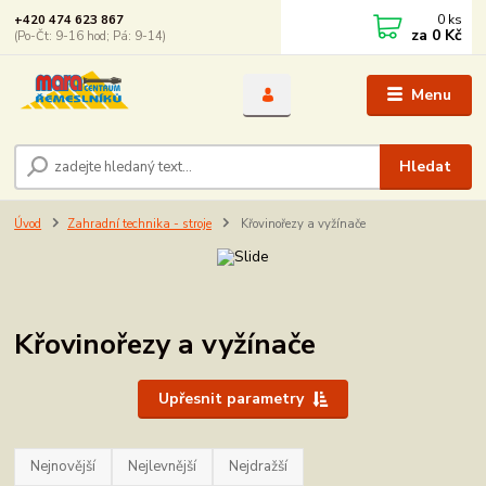
0
ks
+420 474 623 867
za
0 Kč
(Po-Čt: 9-16 hod; Pá: 9-14)
Menu
Hledat
Úvod
Zahradní technika - stroje
Křovinořezy a vyžínače
Křovinořezy a vyžínače
Upřesnit parametry
Nejnovější
Nejlevnější
Nejdražší