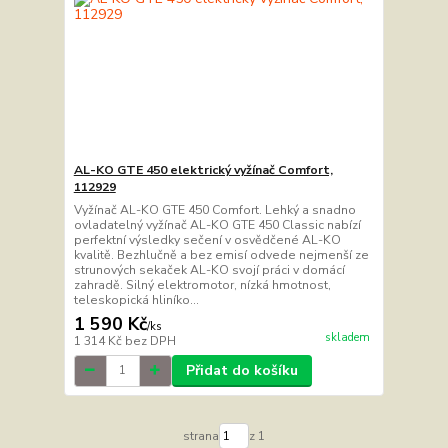
AL-KO GTE 450 elektrický vyžínač Comfort,
112929
Vyžínač AL-KO GTE 450 Comfort. Lehký a snadno
ovladatelný vyžínač AL-KO GTE 450 Classic nabízí
perfektní výsledky sečení v osvědčené AL-KO
kvalitě. Bezhlučně a bez emisí odvede nejmenší ze
strunových sekaček AL-KO svojí práci v domácí
zahradě. Silný elektromotor, nízká hmotnost,
teleskopická hliníko...
1 590 Kč
/
ks
skladem
1 314 Kč
bez DPH
Přidat do košíku
strana
z 1