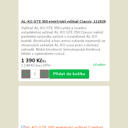
AL-KO GTE 350 elektrický vyžínač Classic, 112928
Vyžínač AL-KO GTE 350 Lehký a snadno
ovladatelný vyžínač AL-KO GTE 350 Classic nabízí
perfektní výsledky sečení v osvědčené AL-KO
kvalitě. Bezhlučně a bez emisí odvede nejmenší ze
strunových sekaček AL-KO svojí práci v domácí
zahradě. Nízká hmotnost, teleskopická hliníková
hřídel s optimálním rozlož...
1 390 Kč
/
ks
skladem
1 149 Kč
bez DPH
Přidat do košíku