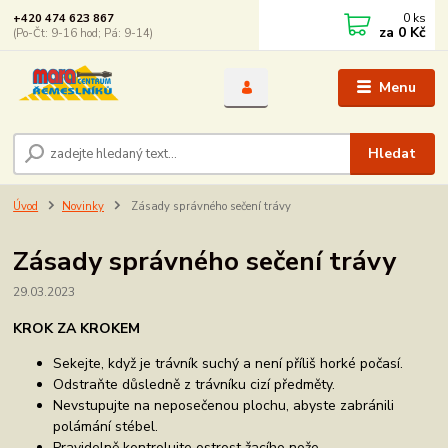
0
ks
+420 474 623 867
za
0 Kč
(Po-Čt: 9-16 hod; Pá: 9-14)
Menu
Hledat
Úvod
Novinky
Zásady správného sečení trávy
Zásady správného sečení trávy
29.03.2023
KROK ZA KROKEM
Sekejte, když je trávník suchý a není příliš horké počasí.
Odstraňte důsledně z trávníku cizí předměty.
Nevstupujte na neposečenou plochu, abyste zabránili
polámání stébel.
Pravidelně kontrolujte ostrost žacího nože.