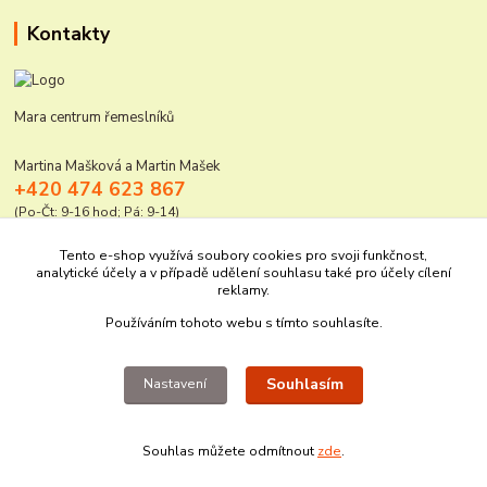
Kontakty
Mara centrum řemeslníků
Martina Mašková a Martin Mašek
+420 474 623 867
(Po-Čt: 9-16 hod; Pá: 9-14)
mara@elektro-naradi.cz
Tento e-shop využívá soubory cookies pro svoji funkčnost,
analytické účely a v případě udělení souhlasu také pro účely cílení
reklamy.
Používáním tohoto webu s tímto souhlasíte.
Souhlasím
Nastavení
Upravit sběr cookies.
Souhlas můžete odmítnout
zde
.
Vytvořeno na
Eshop-rychle.cz