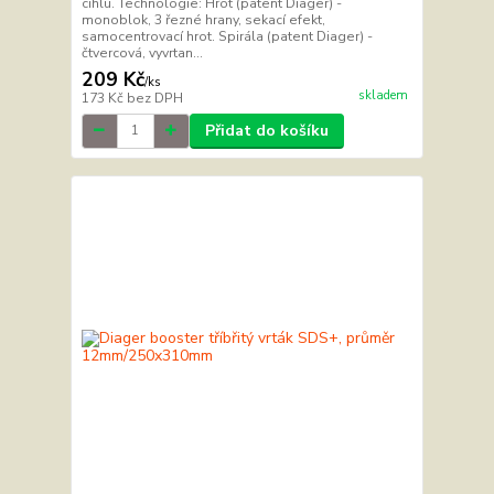
cihlu. Technologie: Hrot (patent Diager) -
monoblok, 3 řezné hrany, sekací efekt,
samocentrovací hrot. Spirála (patent Diager) -
čtvercová, vyvrtan...
209 Kč
/
ks
skladem
173 Kč
bez DPH
Přidat do košíku