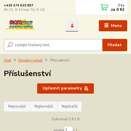
0
ks
+420 474 623 867
za
0 Kč
(Po-Čt: 9-16 hod; Pá: 9-14)
Menu
Hledat
Úvod
Stavební nářadí
Příslušenství
Příslušenství
Upřesnit parametry
Nejnovější
Nejlevnější
Nejdražší
Zobrazuji 1-8 z 8
strana
z 1