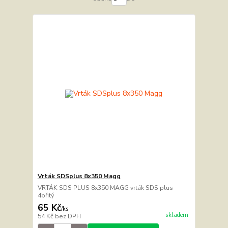
Vrták SDSplus 8x350 Magg
VRTÁK SDS PLUS 8x350 MAGG vrták SDS plus
4břitý
65 Kč
/
ks
skladem
54 Kč
bez DPH