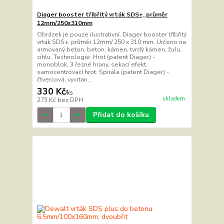
Diager booster tříbřitý vrták SDS+, průměr
12mm/250x310mm
Obrázek je pouze ilustrativní. Diager booster tříbřitý
vrták SDS+, průměr 12mm/ 250 x 310 mm. Určeno na
armovaný beton, beton, kámen, tvrdý kámen, žulu,
cihlu. Technologie: Hrot (patent Diager) -
monoblok, 3 řezné hrany, sekací efekt,
samocentrovací hrot. Spirála (patent Diager) -
čtvercová, vyvrtan...
330 Kč
/
ks
skladem
273 Kč
bez DPH
Přidat do košíku