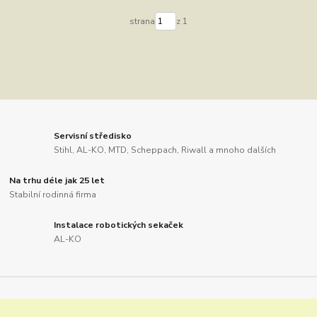
strana
z 1
Servisní středisko
Stihl, AL-KO, MTD, Scheppach, Riwall a mnoho dalších
Na trhu déle jak 25 let
Stabilní rodinná firma
Instalace robotických sekaček
AL-KO