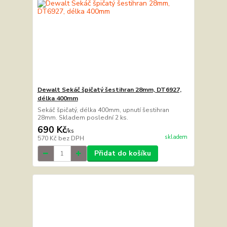
Dewalt Sekáč špičatý šestihran 28mm, DT6927,
délka 400mm
Sekáč špičatý, délka 400mm, upnutí šestihran
28mm. Skladem poslední 2 ks.
690 Kč
/
ks
skladem
570 Kč
bez DPH
Přidat do košíku