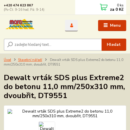
0
ks
+420 474 623 867
za
0 Kč
(Po-Čt: 9-16 hod; Pá: 9-14)
Menu
Hledat
Úvod
Stavební nářadí
Dewalt vrták SDS plus Extreme2 do betonu 11,0
mm/250x310 mm, dvoubřit, DT9551
Dewalt vrták SDS plus Extreme2
do betonu 11,0 mm/250x310 mm,
dvoubřit, DT9551