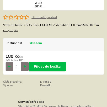
Ohodnotit produkt
Vrták do betonu SDS plus, EXTREME2, dvoubřit, 11,0 mm/250x310 mm.
celý popis
Dostupnost
skladem
180 Kč
/
ks
149 Kč
bez DPH
Přidat do košíku
Číslo produktu:
DT9551
Výrobce:
Dewalt
Servisní středisko
Stihl, AL-KO, MTD, Scheppach, Riwall a mnoho dalších