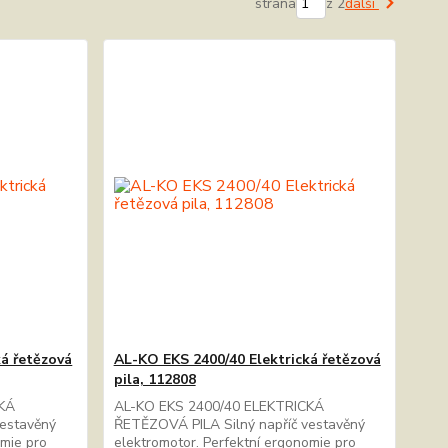
strana
z 2
další
ká řetězová
AL-KO EKS 2400/40 Elektrická řetězová
pila, 112808
CKÁ
AL-KO EKS 2400/40 ELEKTRICKÁ
vestavěný
ŘETĚZOVÁ PILA Silný napříč vestavěný
omie pro
elektromotor. Perfektní ergonomie pro