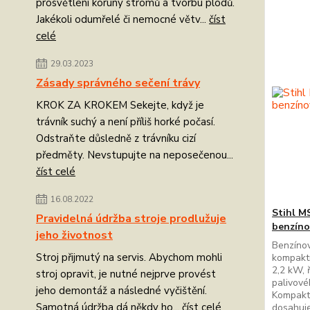
prosvětlení koruny stromů a tvorbu plodů.
Jakékoli odumřelé či nemocné větv...
číst
celé
29.03.2023
Zásady správného sečení trávy
KROK ZA KROKEM Sekejte, když je
trávník suchý a není příliš horké počasí.
Odstraňte důsledně z trávníku cizí
předměty. Nevstupujte na neposečenou...
číst celé
16.08.2022
Stihl M
Pravidelná údržba stroje prodlužuje
benzíno
jeho životnost
Benzínov
Stroj přijmutý na servis. Abychom mohli
kompaktn
2,2 kW, 
stroj opravit, je nutné nejprve provést
palivové
jeho demontáž a následné vyčištění.
Kompakt
Samotná údržba dá někdy ho...
číst celé
dosahuje