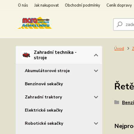
O nás
Jak nakupovat
Obchodní podmínky
Ceník dopravy
Úvod
Z
Zahradní technika -
stroje
Akumulátorové stroje
Řetě
Benzínové sekačky
Zahradní traktory
Benzí
Elektrické sekačky
Robotické sekačky
Nejpro