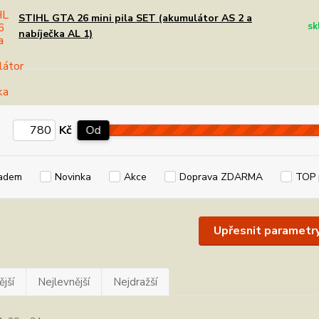
STIHL GTA 26 mini pila SET (akumulátor AS 2 a
sk
nabíječka AL 1)
Kč
Od
adem
Novinka
Akce
Doprava ZDARMA
TOP 
Upřesnit parametr
jší
Nejlevnější
Nejdražší