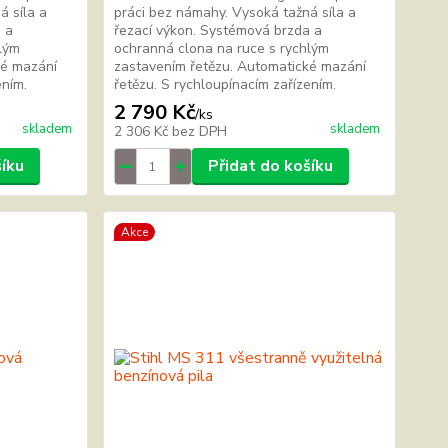
á síla a
práci bez námahy. Vysoká tažná síla a
 a
řezací výkon. Systémová brzda a
hlým
ochranná clona na ruce s rychlým
ké mazání
zastavením řetězu. Automatické mazání
zením.
řetězu. S rychloupínacím zařízením.
2 790 Kč
/
ks
skladem
skladem
2 306 Kč
bez DPH
šíku
Přidat do košíku
Akce