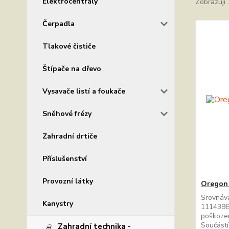
Elektrocentrály
Zobrazuji 
Čerpadla
Tlakové čističe
Štípače na dřevo
Vysavače listí a foukače
Sněhové frézy
Zahradní drtiče
Příslušenství
Provozní látky
Oregon 
Srovnáva
Kanystry
111439E 
poškozen
Součástí
Zahradní technika -