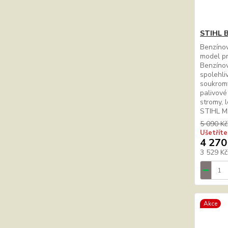
STIHL B
Benzínov
model pr
Benzínov
spolehli
soukromý
palivové
stromy, 
STIHL MS
5 090 Kč
Ušetříte
4 270
3 529 K
Akce