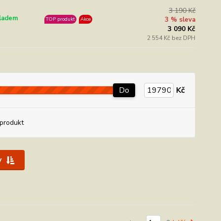
3 190 Kč
ladem
3 % sleva
TOP produkt
Akce
3 090 Kč
2 554 Kč bez DPH
Do
Kč
produkt
y