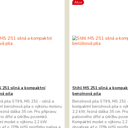
Akce
S 251 silná a kompaktní
Stihl MS 251 silná a kompak
vá pila
benzínová pila
á pila STIHL MS 251 - silná a
Benzínová pila STIHL MS 251 -
í benzínová pila o výkonu motoru
kompaktní benzínová pila o v
řezná dálka 35 cm. Pro přípravu
2,2 kW, řezná dálka 35 cm. Pro
ho dříví a údržbu pozemků.
palivového dříví a údržbu poz
ní model o výkonu 2,2 kW
Kompaktní model o výkonu 2,
 až o 20% nižší spotřebu paliva a
dosahuje až o 20% nižší spotř