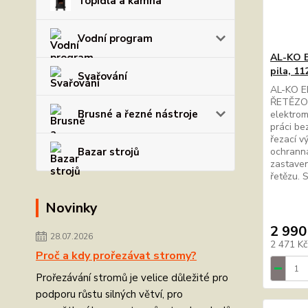
Topidla a kamna
Vodní program
AL-KO E
pila, 11
Svařování
AL-KO E
ŘETĚZOV
Brusné a řezné nástroje
elektrom
práci be
řezací v
Bazar strojů
ochranná
zastaven
řetězu. 
Novinky
2 990
28.07.2026
2 471 K
Proč a kdy prořezávat stromy?
Prořezávání stromů je velice důležité pro
podporu růstu silných větví, pro