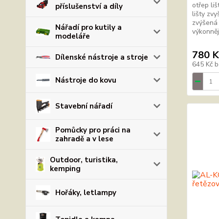
otřep li
příslušenství a díly
lišty zv
zvýšená 
Nářadí pro kutily a
výkonnějš
modeláře
780 K
Dílenské nástroje a stroje
645 Kč
b
Nástroje do kovu
Stavební nářadí
Pomůcky pro práci na
zahradě a v lese
Outdoor, turistika,
kemping
Hořáky, letlampy