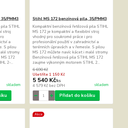
a, 35/PMM3
Stihl MS 172 benzínová pila, 35/PMM3
 pila STIHL
Kompaktní benzínová řetězová pila STIHL
í stroj
MS 172 je kompaktní a flexibilní stroj
pro
vhodný pro soukromé práce i pro
ictví a
profesionální použití v zahradnictví a
. S pilou
terénních úpravách a v řemesle. S pilou
alé stromy.
MS 172 můžete navíc kácet i malé stromy.
L MS 172
Benzínová řetězová pila STIHL MS 172
L 2-...
zaujme výkonným motorem STIHL 2...
6 690 Kč
Ušetříte 1 150 Kč
5 540 Kč
/
ks
skladem
skladem
4 579 Kč
bez DPH
šíku
Přidat do košíku
Akce