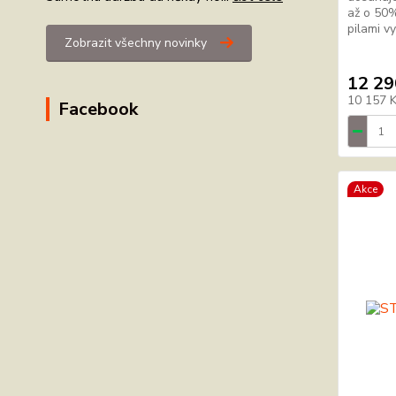
až o 50%
pilami v
Zobrazit všechny novinky
12 29
10 157 
Facebook
Akce