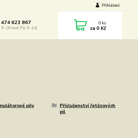
Přihlášení
 474 623 867
0
ks
za
0 Kč
: 9-16 hod; Pá: 9-14)
ulátorové pily
Příslušenství řetězových
pil