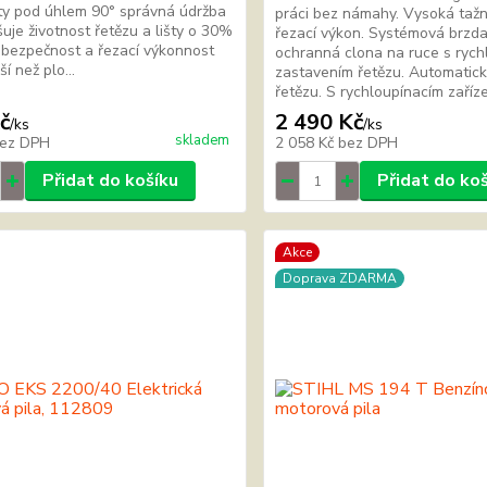
šty pod úhlem 90° správná údržba
práci bez námahy. Vysoká tažn
yšuje životnost řetězu a lišty o 30%
řezací výkon. Systémová brzda
bezpečnost a řezací výkonnost
ochranná clona na ruce s ryc
í než plo...
zastavením řetězu. Automatic
řetězu. S rychloupínacím zaří
č
2 490 Kč
/
ks
/
ks
skladem
ez DPH
2 058 Kč
bez DPH
Přidat do košíku
Přidat do ko
Akce
Doprava ZDARMA