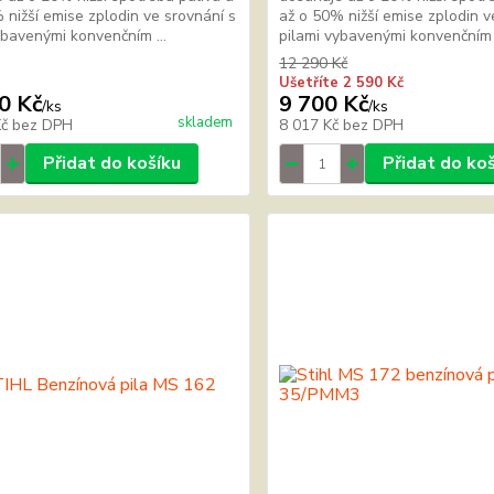
 nižší emise zplodin ve srovnání s
až o 50% nižší emise zplodin v
ybavenými konvenčním ...
pilami vybavenými konvenčním .
12 290 Kč
Ušetříte 2 590 Kč
0 Kč
9 700 Kč
/
ks
/
ks
skladem
Kč
bez DPH
8 017 Kč
bez DPH
Přidat do košíku
Přidat do ko