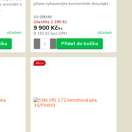
pilami vybavenými konvenčním dvoutakt...
e srovnání s
..
12 290 Kč
Ušetříte 2 390 Kč
9 900 Kč
/
ks
skladem
skladem
8 182 Kč
bez DPH
šíku
Přidat do košíku
Akce