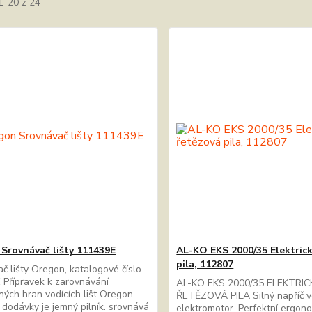
1-20 z 24
Srovnávač lišty 111439E
AL-KO EKS 2000/35 Elektric
pila, 112807
č lišty Oregon, katalogové číslo
Přípravek k zarovnávání
AL-KO EKS 2000/35 ELEKTRI
ých hran vodících lišt Oregon.
ŘETĚZOVÁ PILA Silný napříč 
 dodávky je jemný pilník. srovnává
elektromotor. Perfektní ergon