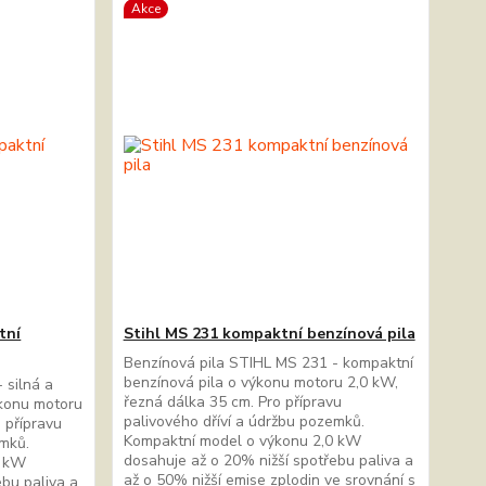
Akce
tní
Stihl MS 231 kompaktní benzínová pila
Benzínová pila STIHL MS 231 - kompaktní
benzínová pila o výkonu motoru 2,0 kW,
 silná a
řezná dálka 35 cm. Pro přípravu
ýkonu motoru
palivového dříví a údržbu pozemků.
 přípravu
Kompaktní model o výkonu 2,0 kW
emků.
dosahuje až o 20% nižší spotřebu paliva a
2 kW
až o 50% nižší emise zplodin ve srovnání s
ebu paliva a