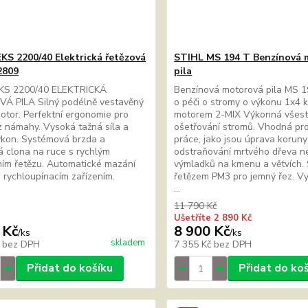
KS 2200/40 Elektrická řetězová
STIHL MS 194 T Benzínová 
2809
pila
KS 2200/40 ELEKTRICKÁ
Benzínová motorová pila MS 19
Á PILA Silný podélně vestavěný
o péči o stromy o výkonu 1x4 
otor. Perfektní ergonomie pro
motorem 2-MIX Výkonná všestr
z námahy. Vysoká tažná síla a
ošetřování stromů. Vhodná pr
ýkon. Systémová brzda a
práce, jako jsou úprava koruny
 clona na ruce s rychlým
odstraňování mrtvého dřeva n
ím řetězu. Automatické mazání
výmladků na kmenu a větvích. 
S rychloupínacím zařízením.
řetězem PM3 pro jemný řez. V
...
11 790 Kč
Ušetříte 2 890 Kč
 Kč
8 900 Kč
/
ks
/
ks
skladem
č
bez DPH
7 355 Kč
bez DPH
Přidat do košíku
Přidat do ko