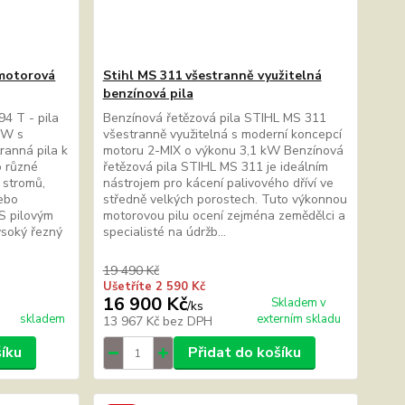
motorová
Stihl MS 311 všestranně využitelná
benzínová pila
4 T - pila
Benzínová řetězová pila STIHL MS 311
kW s
všestranně využitelná s moderní koncepcí
anná pila k
motoru 2-MIX o výkonu 3,1 kW Benzínová
o různé
řetězová pila STIHL MS 311 je ideálním
 stromů,
nástrojem pro kácení palivového dříví ve
ebo
středně velkých porostech. Tuto výkonnou
S pilovým
motorovou pilu ocení zejména zemědělci a
ysoký řezný
specialisté na údržb...
19 490 Kč
Ušetříte 2 590 Kč
16 900 Kč
Skladem v
/
ks
skladem
externím skladu
13 967 Kč
bez DPH
šíku
Přidat do košíku