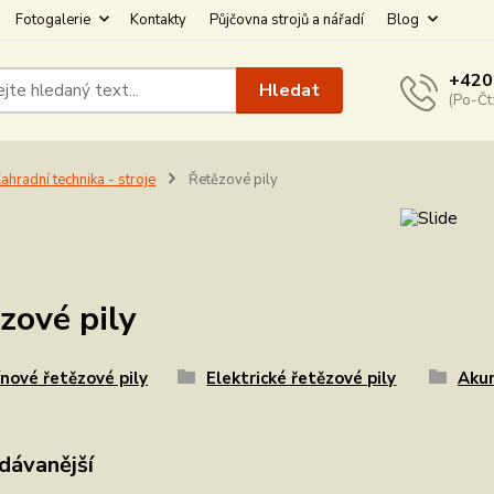
Fotogalerie
Kontakty
Půjčovna strojů a nářadí
Blog
+420
Hledat
(Po-Čt
ahradní technika - stroje
Řetězové pily
zové pily
nové řetězové pily
Elektrické řetězové pily
Akum
dávanější