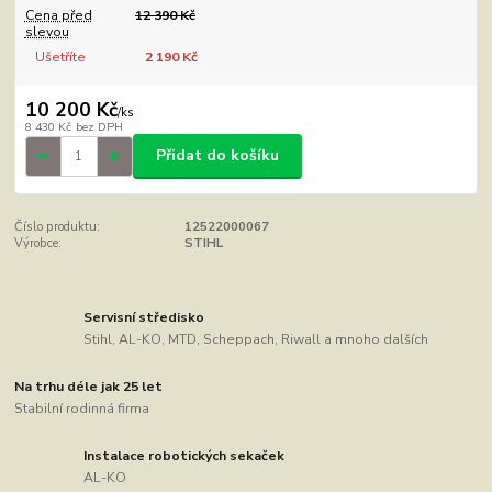
Cena před
12 390 Kč
slevou
Ušetříte
2 190 Kč
10 200 Kč
/
ks
8 430 Kč
bez DPH
Přidat do košíku
Číslo produktu:
12522000067
Výrobce:
STIHL
Servisní středisko
Stihl, AL-KO, MTD, Scheppach, Riwall a mnoho dalších
Na trhu déle jak 25 let
Stabilní rodinná firma
Instalace robotických sekaček
AL-KO