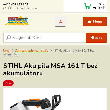
0
ks
+420 474 623 867
za
0 Kč
(Po-Čt: 9-16 hod; Pá: 9-14)
Menu
Hledat
Úvod
Zahradní technika - stroje
STIHL Aku pila MSA 161 T bez
akumulátoru
STIHL Aku pila MSA 161 T bez
akumulátoru
Akce