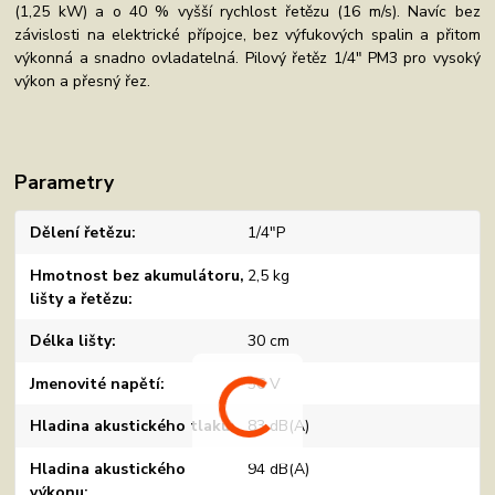
(1,25 kW) a o 40 % vyšší rychlost řetězu (16 m/s). Navíc bez
závislosti na elektrické přípojce, bez výfukových spalin a přitom
výkonná a snadno ovladatelná. Pilový řetěz 1/4" PM3 pro vysoký
výkon a přesný řez.
Parametry
Dělení řetězu
1/4"P
Hmotnost bez akumulátoru,
2,5 kg
lišty a řetězu
Délka lišty
30 cm
Jmenovité napětí
36 V
Hladina akustického tlaku
83 dB(A)
Hladina akustického
94 dB(A)
výkonu