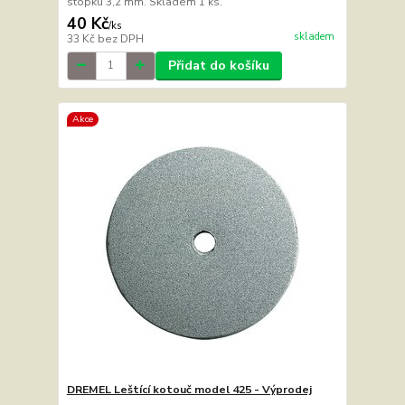
stopku 3,2 mm. Skladem 1 ks.
40 Kč
/
ks
skladem
33 Kč
bez DPH
Přidat do košíku
Akce
DREMEL Leštící kotouč model 425 - Výprodej