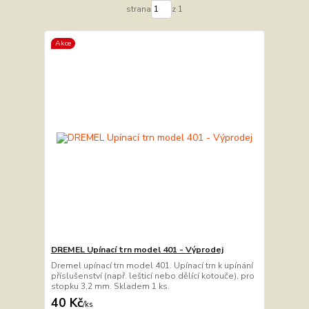
strana
z 1
Akce
DREMEL Upínací trn model 401 - Výprodej
Dremel upínací trn model 401. Upínací trn k upínání
příslušenství (např. lešticí nebo dělící kotouče), pro
stopku 3,2 mm. Skladem 1 ks.
40 Kč
/
ks