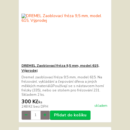
DREMEL Zaoblovací fréza 9,5 mm, model 615,
Výprodej
Dremel zaoblovací fréza 9,5 mm, model 615. Na
frézování, vykládání a čepování dřeva a jiných
měkkých materiálůPoužívají se s nástavcem horní
frézky (335), nebo se stolem pro frézování 231.
Skladem 2 ks.
300 Kč
/
ks
skladem
248 Kč
bez DPH
Přidat do košíku