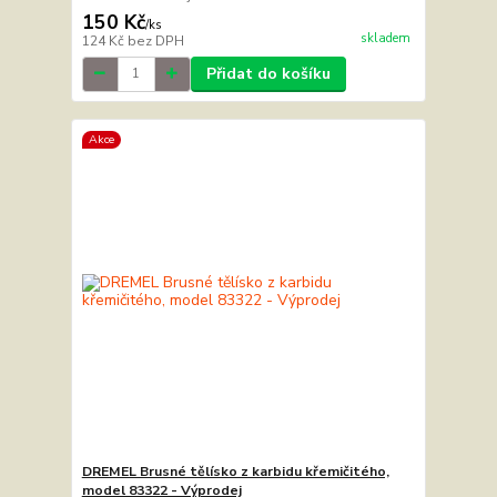
150 Kč
/
ks
skladem
124 Kč
bez DPH
Přidat do košíku
Akce
DREMEL Brusné tělísko z karbidu křemičitého,
model 83322 - Výprodej