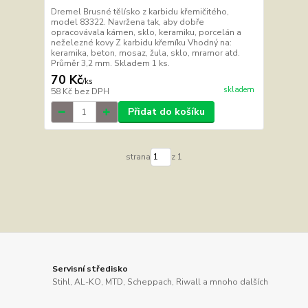
Dremel Brusné tělísko z karbidu křemičitého,
model 83322. Navržena tak, aby dobře
opracovávala kámen, sklo, keramiku, porcelán a
neželezné kovy Z karbidu křemíku Vhodný na:
keramika, beton, mosaz, žula, sklo, mramor atd.
Průměr 3,2 mm. Skladem 1 ks.
70 Kč
/
ks
skladem
58 Kč
bez DPH
Přidat do košíku
strana
z 1
Servisní středisko
Stihl, AL-KO, MTD, Scheppach, Riwall a mnoho dalších