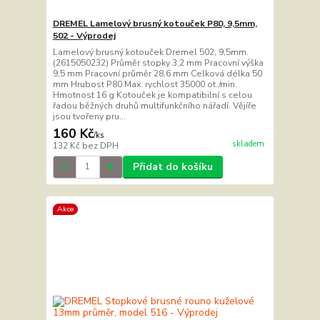
DREMEL Lamelový brusný kotouček P80, 9,5mm,
502 - Výprodej
Lamelový brusný kotouček Dremel 502, 9,5mm.
(2615050232) Průměr stopky 3,2 mm Pracovní výška
9,5 mm Pracovní průměr 28,6 mm Celková délka 50
mm Hrubost P80 Max. rychlost 35000 ot./min.
Hmotnost 16 g Kotouček je kompatibilní s celou
řadou běžných druhů multifunkčního nářadí. Vějíře
jsou tvořeny pru...
160 Kč
/
ks
skladem
132 Kč
bez DPH
Přidat do košíku
Akce