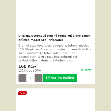
DREMEL Stopkové brusné rouno kuželové 13mm
průměr, model 516 - Výprodej
Dremel stopkové brusné rouno kuželové, model
516. Stopkové tělísko s brusným rounem. Použití je
na dokončování a lehké odjehlování, na
odstraňování laku a rezu bez odbroušení
základového materiálu. Skladem 1 ks.
160 Kč
/
ks
skladem
132 Kč
bez DPH
Přidat do košíku
Akce