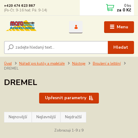
0
ks
+420 474 623 867
za
0 Kč
(Po-Čt: 9-16 hod; Pá: 9-14)
Menu
Hledat
Úvod
Nářadí pro kutily a modeláře
Nástroje
Broušení a leštění
DREMEL
DREMEL
Upřesnit parametry
Nejnovější
Nejlevnější
Nejdražší
Zobrazuji 1-9 z 9