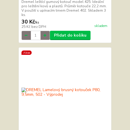
Dremel leštící gumový kotouč model 425. Ideální
pro leštění kovů a plastů. Průměr kotouče 22,2 mm.
V použití s upínacím trnem Dremel 402. Skladem 3
ks.
30 Kč
/
ks
skladem
25 Kč
bez DPH
Přidat do košíku
Akce