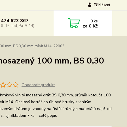
Přihlášení
 474 623 867
0
ks
za
0 Kč
: 9-16 hod; Pá: 9-14)
100 mm, BS 0,30 mm, závit M14, 22003
omosazený 100 mm, BS 0,30
Ohodnotit produkt
 hrnkový vlnitý mosazný drát BS 0,30 mm, průměr kotouče 100
vit M14 Ocelový kartáč do úhlové brusky s vlnitým
zeným drátem je vhodný na čistění různým materiálů např. od
rzi, aj. Skladem 7 ks.
celý popis