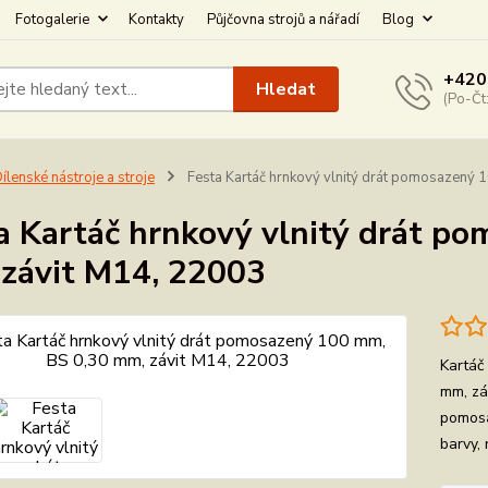
Fotogalerie
Kontakty
Půjčovna strojů a nářadí
Blog
+420
Hledat
(Po-Čt
ílenské nástroje a stroje
Festa Kartáč hrnkový vlnitý drát pomosazený 
a Kartáč hrnkový vlnitý drát p
závit M14, 22003
Kartáč
mm, zá
pomosa
barvy, 