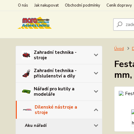
O nás
Jak nakupovat
Obchodní podmínky
Ceník dopravy
Úvod
D
Zahradní technika -
stroje
Fest
Zahradní technika -
mm, 
příslušenství a díly
Nářadí pro kutily a
modeláře
Dílenské nástroje a
stroje
Aku nářadí