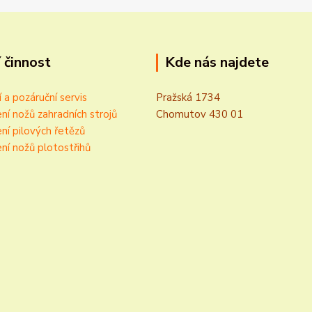
 činnost
Kde nás najdete
í a pozáruční servis
Pražská 1734
ní nožů zahradních strojů
Chomutov 430 01
ní pilových řetězů
ní nožů plotostřihů