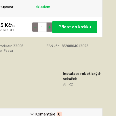
tupnost
skladem
5 Kč
/
ks
Přidat do košíku
Kč
bez DPH
roduktu:
22003
EAN kód:
8590804012023
e:
Festa
Instalace robotických
sekaček
AL-KO
Komentáře
0