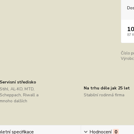
Dos
10
87 
Číslo p
Výrobc
Servisní středisko
Na trhu déle jak 25 let
Stihl, AL-KO, MTD,
Scheppach, Riwall a
Stabilní rodinná firma
mnoho dalších
etní specifikace
Hodnocení
0