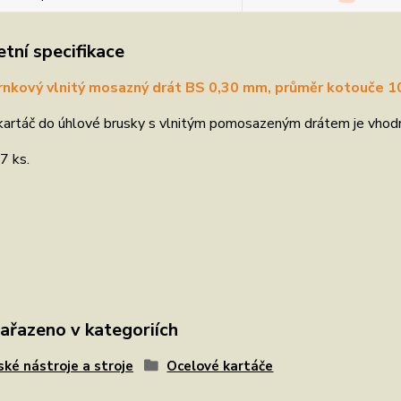
tní specifikace
rnkový vlnitý mosazný drát BS 0,30 mm, průměr kotouče 
artáč do úhlové brusky s vlnitým pomosazeným drátem je vhodný n
7 ks.
zařazeno v kategoriích
ské nástroje a stroje
Ocelové kartáče