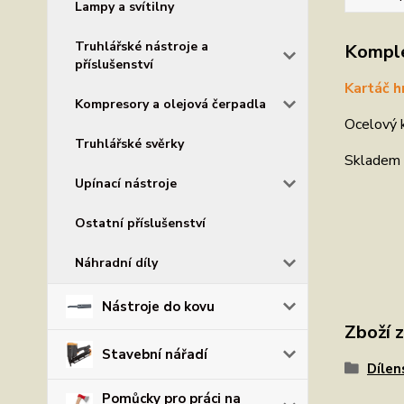
Lampy a svítilny
Truhlářské nástroje a
Komple
příslušenství
Kartáč h
Kompresory a olejová čerpadla
Ocelový k
Truhlářské svěrky
Skladem 
Upínací nástroje
Ostatní příslušenství
Náhradní díly
Nástroje do kovu
Zboží 
Stavební nářadí
Dílen
Pomůcky pro práci na