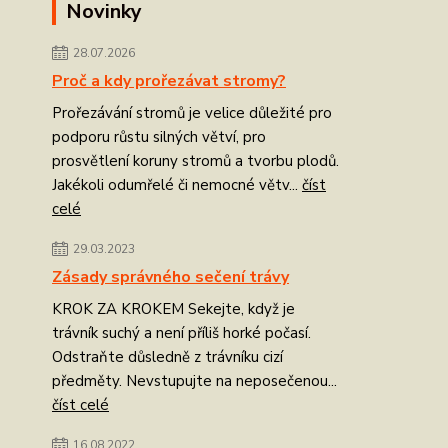
Novinky
28.07.2026
Proč a kdy prořezávat stromy?
Prořezávání stromů je velice důležité pro
podporu růstu silných větví, pro
prosvětlení koruny stromů a tvorbu plodů.
Jakékoli odumřelé či nemocné větv...
číst
celé
29.03.2023
Zásady správného sečení trávy
KROK ZA KROKEM Sekejte, když je
trávník suchý a není příliš horké počasí.
Odstraňte důsledně z trávníku cizí
předměty. Nevstupujte na neposečenou...
číst celé
16.08.2022