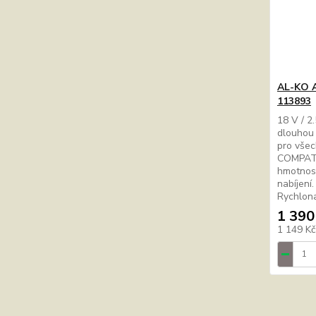
AL-KO A
113893
18 V / 2
dlouhou 
pro všec
COMPAT
hmotnos
nabíjení
Rychlon
1 390
1 149 K