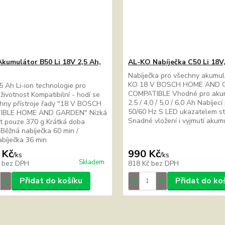
kumulátor B50 Li 18V 2,5 Ah,
AL-KO Nabíječka C50 Li 18V
Nabíječka pro všechny akumul
KO 18 V BOSCH HOME AND
.5 Ah Li-ion technologie pro
COMPATIBLE Vhodné pro aku
životnost Kompatibilní - hodí se
2,5 / 4,0 / 5,0 / 6,0 Ah Nabíjec
hny přístroje řady "18 V BOSCH
50/60 Hz S LED ukazatelem st
IBLE HOME AND GARDEN" Nízká
Snadné vložení i vyjmutí aku
t pouze 370 g Krátká doba
. Běžná nabíječka 60 min /
abíječka 36 min
 Kč
990 Kč
/
ks
/
ks
Skladem
č
bez DPH
818 Kč
bez DPH
Přidat do košíku
Přidat do ko