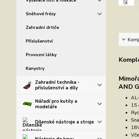
Vysavače listí a foukače
Sněhové frézy
Zahradní drtiče
Kompl
Příslušenství
Provozní látky
Komple
Kanystry
Mimořá
Zahradní technika -
AND 
příslušenství a díly
AL-
Nářadí pro kutily a
15 
modeláře
Ryc
Sna
Dílenské nástroje a stroje
18V
Vče