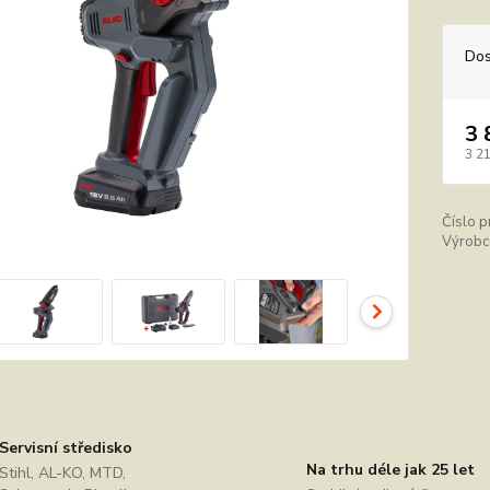
Dos
3 
3 2
Číslo p
Výrobc
Servisní středisko
Na trhu déle jak 25 let
Stihl, AL-KO, MTD,