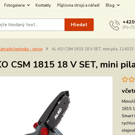
Fotogalerie
Kontakty
Půjčovna strojů a nářadí
Blog
+420
Hledat
(Po-Čt
ahradní technika - stroje
AL-KO CSM 1815 18 V SET, mini pila, 114023
O CSM 1815 18 V SET, mini pil
včet
Mimořá
1815 
Smart 
rychlo
olejov