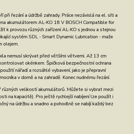
i řezání a údržbě zahrady. Práce nezávislá na el. síti a
apájena akumulátorem AL-KO 18 V BOSCH Compatible for
t k provozu různých zařízení AL-KO s jednou a stejnou
ikající systém SDL - Smart Dynamic Lubrication - maže
n olejem.
ila nemusí skrývat před většími větvemi. Až 13 cm
 zkontrolovat okénkem. Špičková bezpečnostní ochrana
oužití nářadí a rozsáhlé vybavení, jako je přepravní
 pomocníka v domě a na zahradě. Konec nudnému řezání.
ř různých velikostí akumulátorů. Můžete si vybrat mezi
i na kapacitě). Pro ještě rychlejší nabíjení lze použít i
ročný na údržbu a snadno a pohodlně se nabíjí každý bez