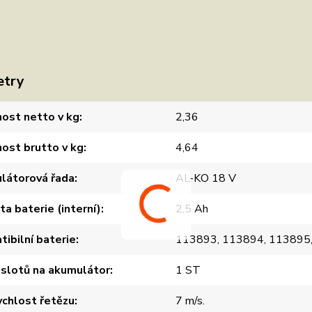
etry
ost netto v kg
2,36
ost brutto v kg
4,64
látorová řada
AL-KO 18 V
ta baterie (interní)
2,5 Ah
ibilní baterie
113893, 113894, 113895
slotů na akumulátor
1 ST
ychlost řetězu
7 m/s.