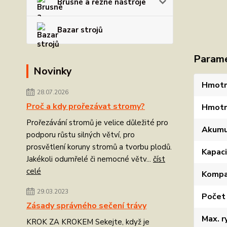
Brusné a řezné nástroje
Bazar strojů
Param
Novinky
Hmotn
28.07.2026
Proč a kdy prořezávat stromy?
Hmotn
Prořezávání stromů je velice důležité pro
Akumu
podporu růstu silných větví, pro
prosvětlení koruny stromů a tvorbu plodů.
Kapaci
Jakékoli odumřelé či nemocné větv...
číst
celé
Kompat
29.03.2023
Počet 
Zásady správného sečení trávy
Max. r
KROK ZA KROKEM Sekejte, když je