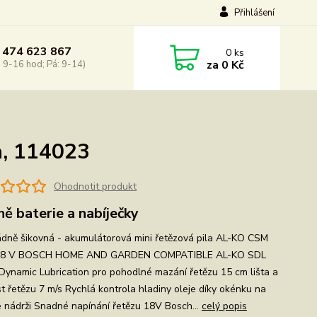
Přihlášení
 474 623 867
0
ks
za
0 Kč
: 9-16 hod; Pá: 9-14)
a, 114023
Ohodnotit produkt
ně baterie a nabíječky
dně šikovná - akumulátorová mini řetězová pila AL-KO CSM
18 V BOSCH HOME AND GARDEN COMPATIBLE AL-KO SDL
Dynamic Lubrication pro pohodlné mazání řetězu 15 cm lišta a
st řetězu 7 m/s Rychlá kontrola hladiny oleje díky okénku na
é nádrži Snadné napínání řetězu 18V Bosch...
celý popis