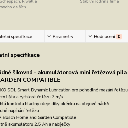
Scheppach, Riwall a
Stabilní rodinná firma
mnoho dalších
etní specifikace
Parametry
Hodnocení
0
tní specifikace
dně šikovná - akumulátorová mini řetězová 
GARDEN COMPATIBLE
KO SDL Smart Dynamic Lubrication pro pohodlné mazání řetězu
cm lišta a rychlost řetězu 7 m/s
hlá kontrola hladiny oleje díky okénku na olejové nádrži
dné napínání řetězu
 Bosch Home and Garden Compatible
tně akumulátoru 2,5 Ah a nabíječky