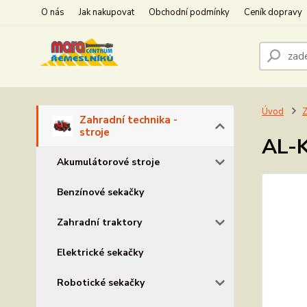
O nás
Jak nakupovat
Obchodní podmínky
Ceník dopravy
Úvod
Z
Zahradní technika -
stroje
AL-K
Akumulátorové stroje
Benzínové sekačky
Zahradní traktory
Elektrické sekačky
Robotické sekačky