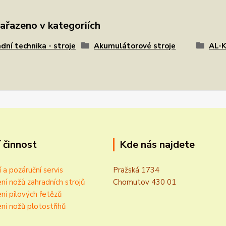
zařazeno v kategoriích
dní technika - stroje
Akumulátorové stroje
AL-
 činnost
Kde nás najdete
í a pozáruční servis
Pražská 1734
ní nožů zahradních strojů
Chomutov 430 01
ní pilových řetězů
ní nožů plotostřihů