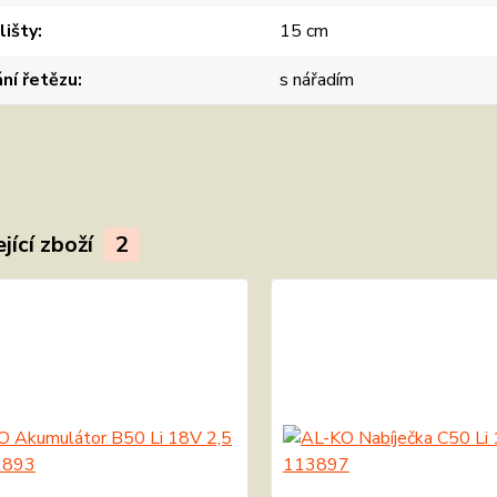
lišty
15 cm
ní řetězu
s nářadím
jící zboží
2