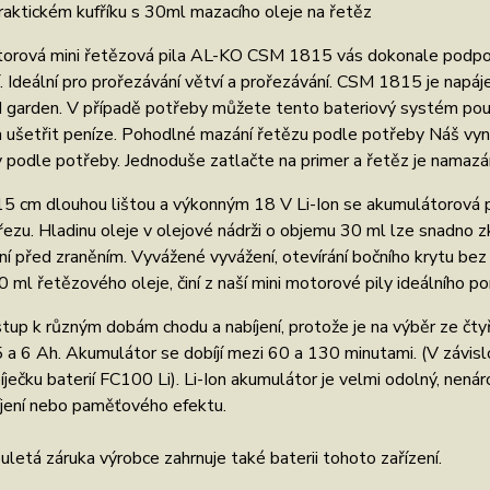
raktickém kufříku s 30ml mazacího oleje na řetěz
rová mini řetězová pila AL-KO CSM 1815 vás dokonale podpoří př
í. Ideální pro prořezávání větví a prořezávání. CSM 1815 je n
garden. V případě potřeby můžete tento bateriový systém použí
 a ušetřit peníze. Pohodlné mazání řetězu podle potřeby Náš vyn
y podle potřeby. Jednoduše zatlačte na primer a řetěz je namazá
5 cm dlouhou lištou a výkonným 18 V Li-Ion se akumulátorová p
řezu. Hladinu oleje v olejové nádrži o objemu 30 ml lze snadno
ní před zraněním. Vyvážené vyvážení, otevírání bočního krytu bez p
60 ml řetězového oleje, činí z naší mini motorové pily ideálního
tup k různým dobám chodu a nabíjení, protože je na výběr ze čty
 5 a 6 Ah. Akumulátor se dobíjí mezi 60 a 130 minutami. (V závislost
íječku baterií FC100 Li). Li-Ion akumulátor je velmi odolný, nená
jení nebo paměťového efektu.
letá záruka výrobce zahrnuje také baterii tohoto zařízení.