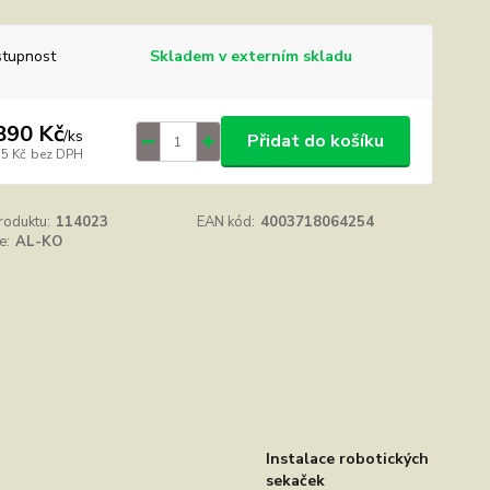
tupnost
Skladem v externím skladu
890 Kč
/
ks
Přidat do košíku
15 Kč
bez DPH
roduktu:
114023
EAN kód:
4003718064254
e:
AL-KO
Instalace robotických
sekaček