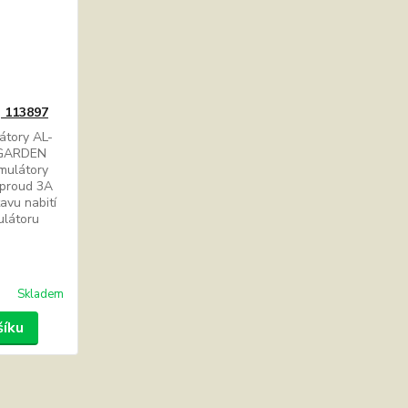
, 113897
átory AL-
 GARDEN
mulátory
í proud 3A
avu nabití
mulátoru
Skladem
šíku