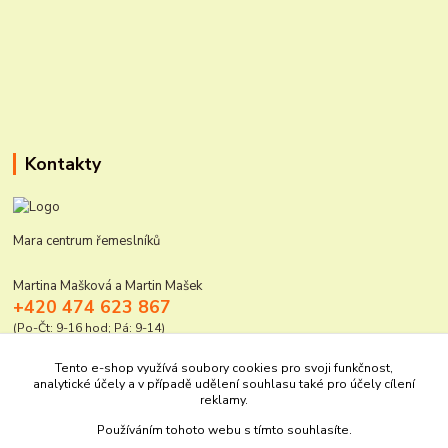
Kontakty
Mara centrum řemeslníků
Martina Mašková a Martin Mašek
+420 474 623 867
(Po-Čt: 9-16 hod; Pá: 9-14)
mara@elektro-naradi.cz
Tento e-shop využívá soubory cookies pro svoji funkčnost,
analytické účely a v případě udělení souhlasu také pro účely cílení
reklamy.
Používáním tohoto webu s tímto souhlasíte.