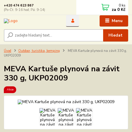
0
ks
+420 474 623 867
za
0 Kč
(Po-Čt: 9-16 hod; Pá: 9-14)
Menu
Hledat
Úvod
Outdoor, turistika, kemping
MEVA Kartuše plynová na závit 330 g,
UKP02009
MEVA Kartuše plynová na závit
330 g, UKP02009
Akce