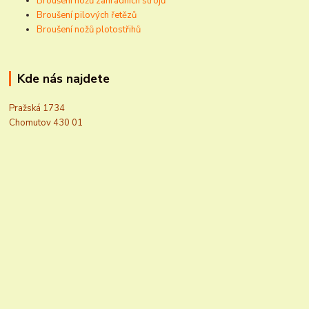
Broušení nožů zahradních strojů
Broušení pilových řetězů
Broušení nožů plotostřihů
Kde nás najdete
Pražská 1734
Chomutov 430 01