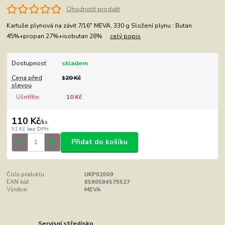
Ohodnotit produkt
Kartuše plynová na závit 7/16" MEVA, 330 g Složení plynu : Butan
45%+propan 27%+isobutan 28%
celý popis
Dostupnost
skladem
Cena před
120 Kč
slevou
Ušetříte
10 Kč
110 Kč
/
ks
91 Kč
bez DPH
Přidat do košíku
Číslo produktu:
UKP02009
EAN kód:
8590584575527
Výrobce:
MEVA
Servisní středisko