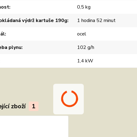
ost
0,5 kg
okládaná výdrž kartuše 190g
1 hodina 52 minut
ál
ocel
eba plynu
102 g/h
1,4 kW
jící zboží
1