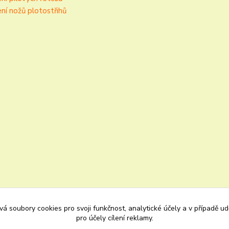
ní nožů plotostřihů
á soubory cookies pro svoji funkčnost, analytické účely a v případě u
pro účely cílení reklamy.