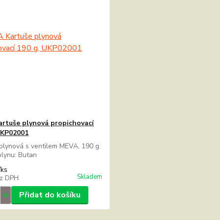
rtuše plynová propichovací
UKP02001
plynová s ventilem MEVA, 190 g.
 plynu: Butan
/
ks
Skladem
z DPH
Přidat do košíku