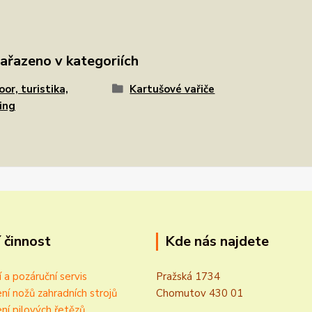
zařazeno v kategoriích
or, turistika,
Kartušové vařiče
ing
 činnost
Kde nás najdete
í a pozáruční servis
Pražská 1734
ní nožů zahradních strojů
Chomutov 430 01
ní pilových řetězů