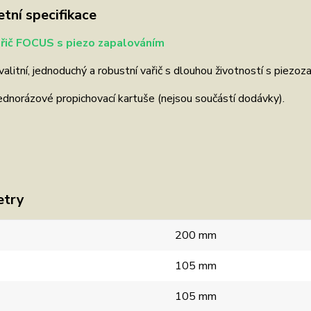
tní specifikace
řič FOCUS s piezo zapalováním
alitní, jednoduchý a robustní vařič s dlouhou životností s piezoz
ednorázové propichovací kartuše (nejsou součástí dodávky).
etry
200 mm
105 mm
105 mm