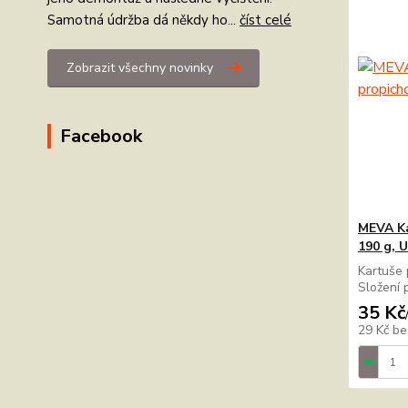
Samotná údržba dá někdy ho...
číst celé
Zobrazit všechny novinky
Facebook
MEVA Ka
190 g, 
Kartuše 
Složení
35 Kč
29 Kč
be