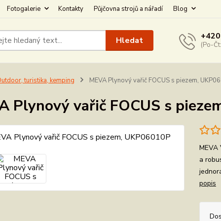
Fotogalerie
Kontakty
Půjčovna strojů a nářadí
Blog
+420
Hledat
(Po-Čt
utdoor, turistika, kemping
MEVA Plynový vařič FOCUS s piezem, UKP0
 Plynový vařič FOCUS s piez
MEVA V
a robu
jednor
popis
Dos