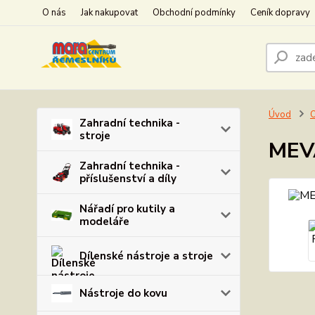
O nás
Jak nakupovat
Obchodní podmínky
Ceník dopravy
Úvod
O
Zahradní technika -
stroje
MEVA
Zahradní technika -
příslušenství a díly
Nářadí pro kutily a
modeláře
Dílenské nástroje a stroje
Nástroje do kovu