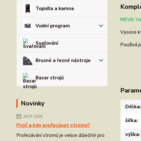
Komple
Topidla a kamna
MEVA Va
Vodní program
Vysoce kv
Svařování
Používá j
Brusné a řezné nástroje
Bazar strojů
Param
Novinky
Délka
28.07.2026
šířka
Proč a kdy prořezávat stromy?
výška
Prořezávání stromů je velice důležité pro