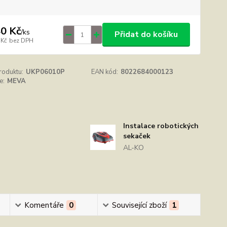
0 Kč
/
ks
Přidat do košíku
 Kč
bez DPH
roduktu:
UKP06010P
EAN kód:
8022684000123
e:
MEVA
Instalace robotických
sekaček
AL-KO
Komentáře
0
Související zboží
1