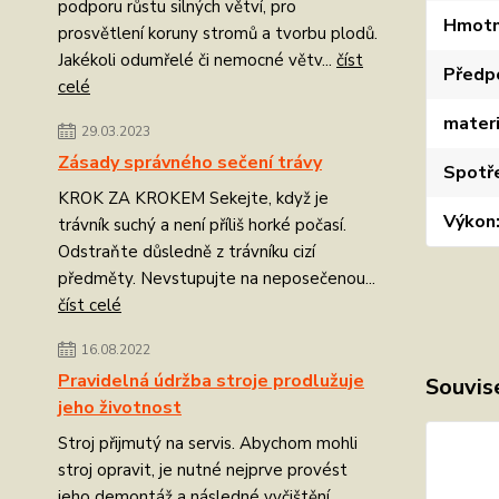
podporu růstu silných větví, pro
Hmotn
prosvětlení koruny stromů a tvorbu plodů.
Jakékoli odumřelé či nemocné větv...
číst
Předp
celé
materi
29.03.2023
Zásady správného sečení trávy
Spotř
KROK ZA KROKEM Sekejte, když je
Výkon
trávník suchý a není příliš horké počasí.
Odstraňte důsledně z trávníku cizí
předměty. Nevstupujte na neposečenou...
číst celé
16.08.2022
Pravidelná údržba stroje prodlužuje
Souvise
jeho životnost
Stroj přijmutý na servis. Abychom mohli
stroj opravit, je nutné nejprve provést
jeho demontáž a následné vyčištění.