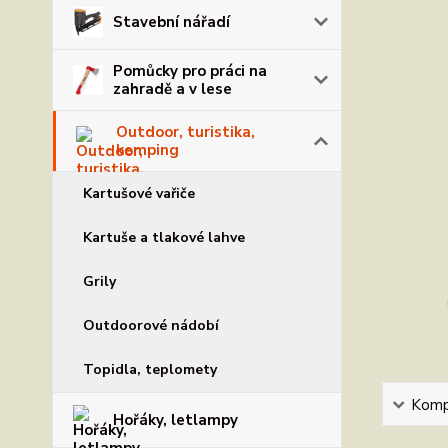
Stavební nářadí
Pomůcky pro práci na
zahradě a v lese
Outdoor, turistika,
kemping
Kartušové vařiče
Kartuše a tlakové lahve
Grily
Outdoorové nádobí
Topidla, teplomety
Kompl
Hořáky, letlampy