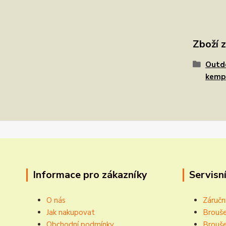
Zboží 
Outdo
kemp
Informace pro zákazníky
Servisní
O nás
Záručn
Jak nakupovat
Brouše
Obchodní podmínky
Brouše