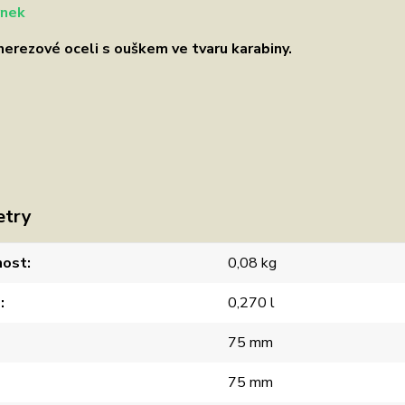
nek
nerezové oceli s ouškem ve tvaru karabiny.
etry
ost
0,08 kg
m
0,270 l
75 mm
75 mm