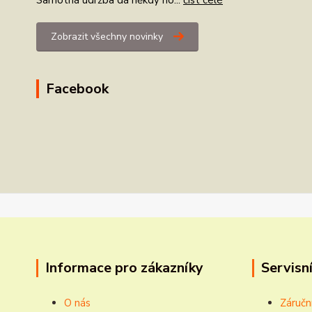
Samotná údržba dá někdy ho...
číst celé
Zobrazit všechny novinky
Facebook
Informace pro zákazníky
Servisní
O nás
Záručn