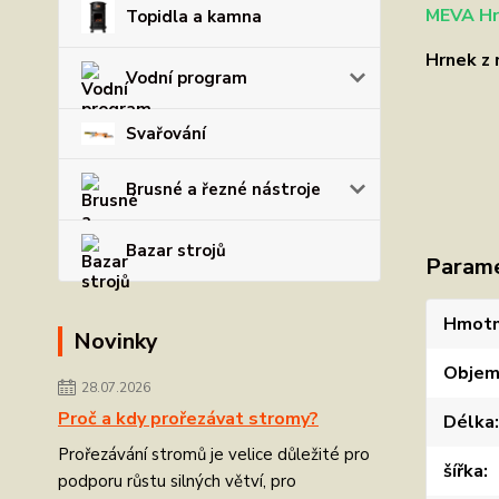
MEVA Hr
Topidla a kamna
Hrnek z 
Vodní program
Svařování
Brusné a řezné nástroje
Bazar strojů
Param
Hmotn
Novinky
Obje
28.07.2026
Proč a kdy prořezávat stromy?
Délka
Prořezávání stromů je velice důležité pro
šířka
podporu růstu silných větví, pro