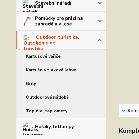
Stavební nářadí
Pomůcky pro práci na
zahradě a v lese
Outdoor, turistika,
kemping
Kartušové vařiče
Kartuše a tlakové lahve
Grily
Outdoorové nádobí
Kompl
Topidla, teplomety
Hořáky, letlampy
Komple