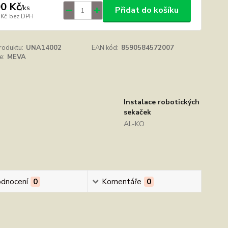
0 Kč
/
ks
Přidat do košíku
 Kč
bez DPH
roduktu:
UNA14002
EAN kód:
8590584572007
e:
MEVA
Instalace robotických
sekaček
AL-KO
dnocení
0
Komentáře
0