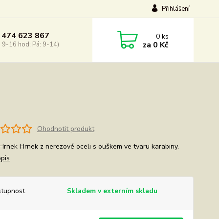
Přihlášení
 474 623 867
0
ks
za
0 Kč
: 9-16 hod; Pá: 9-14)
Ohodnotit produkt
rnek Hrnek z nerezové oceli s ouškem ve tvaru karabiny.
opis
tupnost
Skladem v externím skladu