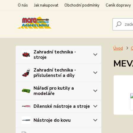
O nás
Jak nakupovat
Obchodní podmínky
Ceník dopravy
Úvod
O
Zahradní technika -
stroje
MEV
Zahradní technika -
příslušenství a díly
Nářadí pro kutily a
modeláře
Dílenské nástroje a stroje
Nástroje do kovu