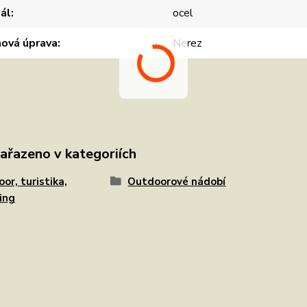
ál
ocel
hová úprava
Nerez
zařazeno v kategoriích
or, turistika,
Outdoorové nádobí
ing