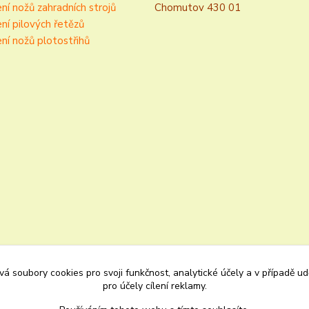
ní nožů zahradních strojů
Chomutov 430 01
ní pilových řetězů
ní nožů plotostřihů
á soubory cookies pro svoji funkčnost, analytické účely a v případě u
pro účely cílení reklamy.