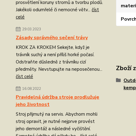
prosvětlení koruny stromů a tvorbu plodů.
materi
Jakékoli odumřelé či nemocné větv...
číst
celé
Povrc
29.03.2023
Zásady správného sečení trávy
KROK ZA KROKEM Sekejte, když je
trávník suchý a není příliš horké počasí.
Odstraňte důsledně z trávníku cizí
Zboží 
předměty. Nevstupujte na neposečenou...
číst celé
Outdo
kemp
16.08.2022
Pravidelná údržba stroje prodlužuje
jeho životnost
Stroj přijmutý na servis. Abychom mohli
stroj opravit, je nutné nejprve provést
jeho demontáž a následné vyčištění.