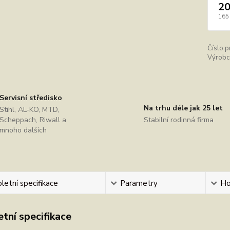
20
165
Číslo p
Výrobc
Servisní středisko
Na trhu déle jak 25 let
Stihl, AL-KO, MTD,
Scheppach, Riwall a
Stabilní rodinná firma
mnoho dalších
etní specifikace
Parametry
Ho
tní specifikace