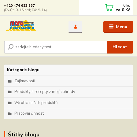
0
ks
+420 474 623 867
za
0 Kč
(Po-Čt: 9-16 hod; Pá: 9-14)
Menu
Hledat
Kategorie blogu
Zajímavosti
Produkty a recepty z mojí zahrady
Výrobci našich produktů
Pracovní činnosti
Štítky blogu