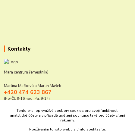
Kontakty
Mara centrum řemeslníků
Martina Mašková a Martin Mašek
+420 474 623 867
(Po-Čt: 9-16 hod; Pá: 9-14)
mara@elektro-naradi.cz
Tento e-shop využívá soubory cookies pro svoji funkčnost,
analytické účely a v případě udělení souhlasu také pro účely cílení
reklamy.
Používáním tohoto webu s tímto souhlasíte.