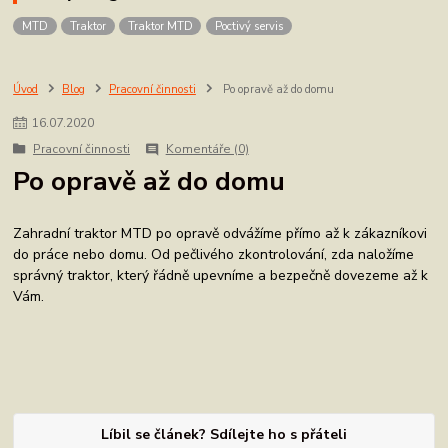
MTD
Traktor
Traktor MTD
Poctivý servis
Úvod
Blog
Pracovní činnosti
Po opravě až do domu
16
.
07
.
2020
Pracovní činnosti
Komentáře (0)
Po opravě až do domu
Zahradní traktor MTD po opravě odvážíme přímo až k zákazníkovi
do práce nebo domu. Od pečlivého zkontrolování, zda naložíme
správný traktor, který řádně upevníme a bezpečně dovezeme až k
Vám.
Líbil se článek? Sdílejte ho s přáteli