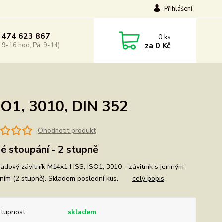
Přihlášení
 474 623 867
0
ks
za
0 Kč
: 9-16 hod; Pá: 9-14)
SO1, 3010, DIN 352
Ohodnotit produkt
é stoupání - 2 stupně
sadový závitník M14x1 HSS, ISO1, 3010 - závitník s jemným
ním (2 stupně). Skladem poslední kus.
celý popis
tupnost
skladem