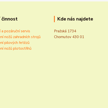
 činnost
Kde nás najdete
í a pozáruční servis
Pražská 1734
ní nožů zahradních strojů
Chomutov 430 01
ní pilových řetězů
ní nožů plotostřihů