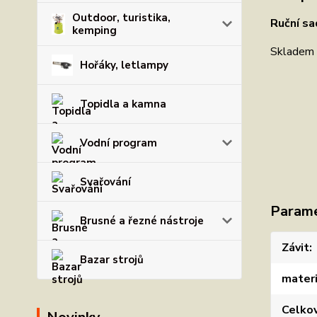
Outdoor, turistika,
Ruční sa
kemping
Skladem 
Hořáky, letlampy
Topidla a kamna
Vodní program
Svařování
Param
Brusné a řezné nástroje
Závit
Bazar strojů
materi
Celko