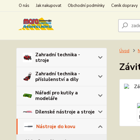
O nás
Jak nakupovat
Obchodní podmínky
Ceník dopravy
Úvod
N
Zahradní technika -
stroje
Závi
Zahradní technika -
příslušenství a díly
Nářadí pro kutily a
modeláře
Dílenské nástroje a stroje
Nástroje do kovu