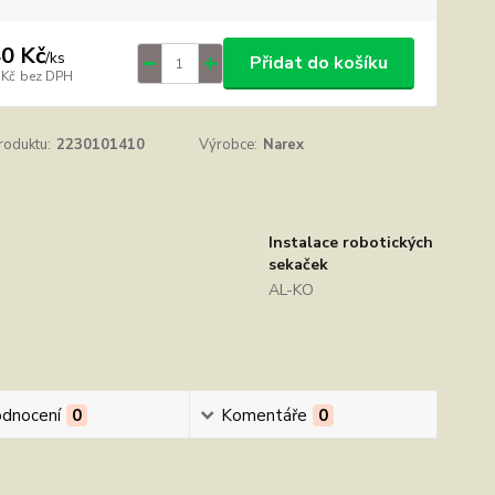
0 Kč
/
ks
Přidat do košíku
 Kč
bez DPH
roduktu:
2230101410
Výrobce:
Narex
Instalace robotických
sekaček
AL-KO
dnocení
0
Komentáře
0