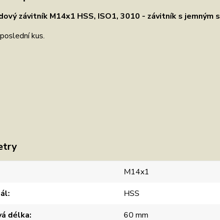
dový závitník M14x1 HSS, ISO1, 3010 - závitník s jemným 
poslední kus.
etry
M14x1
ál
HSS
vá délka
60 mm