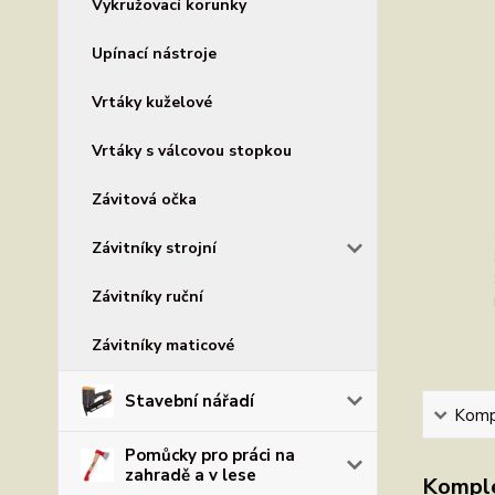
Vykružovací korunky
Upínací nástroje
Vrtáky kuželové
Vrtáky s válcovou stopkou
Závitová očka
Závitníky strojní
Závitníky ruční
Závitníky maticové
Stavební nářadí
Kompl
Pomůcky pro práci na
zahradě a v lese
Komple