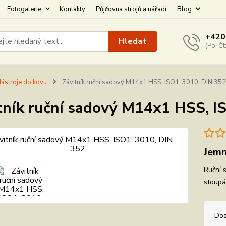
Fotogalerie
Kontakty
Půjčovna strojů a nářadí
Blog
+420
Hledat
(Po-Čt
ástroje do kovu
Závitník ruční sadový M14x1 HSS, ISO1, 3010, DIN 352
tník ruční sadový M14x1 HSS, I
Jemn
Ruční 
stoupá
Dos