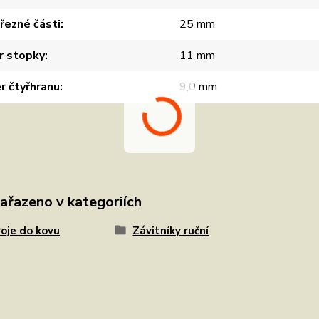
řezné části
25 mm
r stopky
11 mm
r čtyřhranu
9,0 mm
zařazeno v kategoriích
oje do kovu
Závitníky ruční