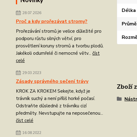
Novinky
Délka 
28.07.2026
Proč a kdy prořezávat stromy?
Průmě
Prořezávání stromů je velice důležité pro
Rozmě
podporu růstu silných větví, pro
prosvětlení koruny stromů a tvorbu plodů.
Jakékoli odumřelé či nemocné větv...
číst
celé
29.03.2023
Zásady správného sečení trávy
Zboží 
KROK ZA KROKEM Sekejte, když je
trávník suchý a není příliš horké počasí.
Nástr
Odstraňte důsledně z trávníku cizí
předměty. Nevstupujte na neposečenou...
číst celé
16.08.2022