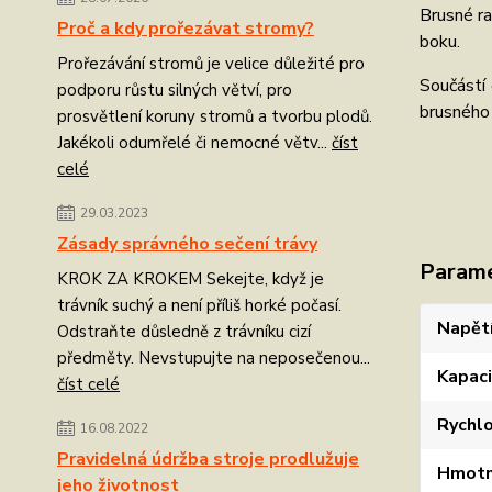
Brusné ra
Proč a kdy prořezávat stromy?
boku.
Prořezávání stromů je velice důležité pro
Součástí 
podporu růstu silných větví, pro
brusného 
prosvětlení koruny stromů a tvorbu plodů.
Jakékoli odumřelé či nemocné větv...
číst
celé
29.03.2023
Zásady správného sečení trávy
Param
KROK ZA KROKEM Sekejte, když je
trávník suchý a není příliš horké počasí.
Napět
Odstraňte důsledně z trávníku cizí
předměty. Nevstupujte na neposečenou...
Kapac
číst celé
Rychl
16.08.2022
Pravidelná údržba stroje prodlužuje
Hmotn
jeho životnost