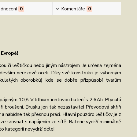
dnocení
0
Komentáře
0
 Evropě!
u či leštičkou nebo jiným nástrojem. Je určena zejména
ředevším nerezové oceli. Díky své konstrukci je výborným
kulatých oborobků) kde se dobře přizpůsobí tvarům
jeným 10,8 V lithium-iontovou baterií s 2.6Ah. Plynulá
ři broušení. Brusku jen tak nezastavíte! Převodová skříň
 a nabídne tak přesnou práci. Hlavní pouzdro leštičky je z
ze srovnat s napájením ze sítě. Baterie vydrží minimálně
o kategorii nevydrží déle!