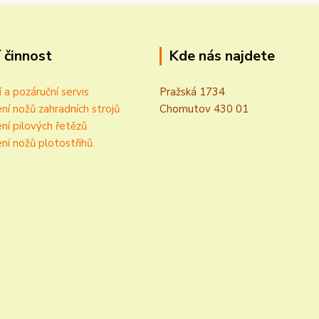
 činnost
Kde nás najdete
í a pozáruční servis
Pražská 1734
ní nožů zahradních strojů
Chomutov 430 01
ní pilových řetězů
ní nožů plotostřihů