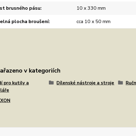
st brusného pásu
10 x 330 mm
elná plocha broušení
cca 10 x 50 mm
zařazeno v kategoriích
í pro kutily a
Dílenské nástroje a stroje
Ručn
láře
XXON