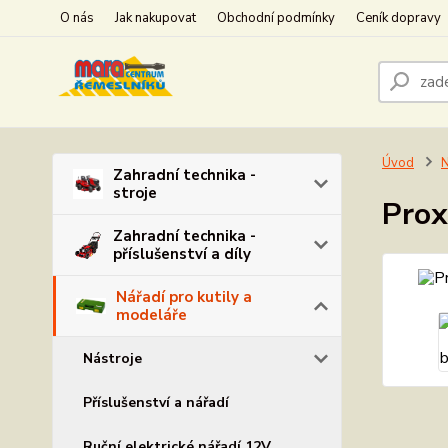
O nás
Jak nakupovat
Obchodní podmínky
Ceník dopravy
Úvod
N
Zahradní technika -
stroje
Prox
Zahradní technika -
příslušenství a díly
Nářadí pro kutily a
modeláře
Nástroje
Příslušenství a nářadí
Ruční elektrické nářadí 12V