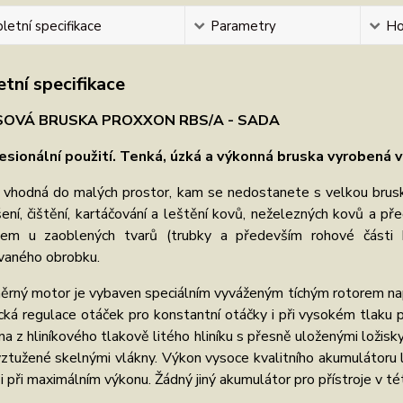
etní specifikace
Parametry
Ho
tní specifikace
SOVÁ BRUSKA PROXXON RBS/A - SADA
esionální použití. Tenká, úzká a výkonná bruska vyrobená v
e vhodná do malých prostor, kam se nedostanete s velkou brusko
ení, čištění, kartáčování a leštění kovů, neželezných kovů a p
em u zaoblených tvarů (trubky a především rohové části 
vaného obrobku.
ěrný motor je vybaven speciálním vyváženým tíchým rotorem napá
cká regulace otáček pro konstantní otáčky i při vysokém tlaku p
na z hliníkového tlakově litého hliníku s přesně uloženými ložisky
ztužené skelnými vlákny. Výkon vysoce kvalitního akumulátoru l
i při maximálním výkonu. Žádný jiný akumulátor pro přístroje v tét