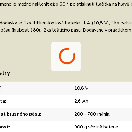
meno je možné naklonit až o 60 ° po stisknutí tlačítka na hlavě 
dodávky je 1ks lithium-iontová baterie Li-A (10,8 V), 1ks rych
pásu (hrubost 180), 2ks leštícího pásu. Dodáváno v praktickém 
etry
í
10,8 V
ita
2,6 Ah
ost brusného pásu
200 - 700 m/min.
ost
900 g včetně baterie