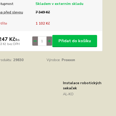
tupnost
Skladem v externím skladu
a před slevou
7 349 Kč
tříte
1 102 Kč
247 Kč
/
ks
Přidat do košíku
63 Kč
bez DPH
roduktu:
29830
Výrobce:
Proxxon
Instalace robotických
sekaček
AL-KO