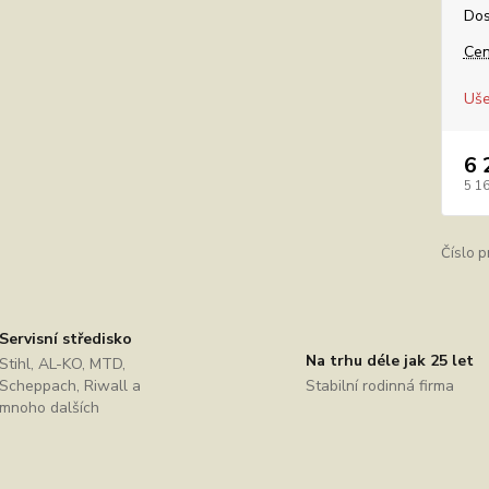
Dos
Cen
Uše
6 
5 1
Číslo p
Servisní středisko
Na trhu déle jak 25 let
Stihl, AL-KO, MTD,
Scheppach, Riwall a
Stabilní rodinná firma
mnoho dalších