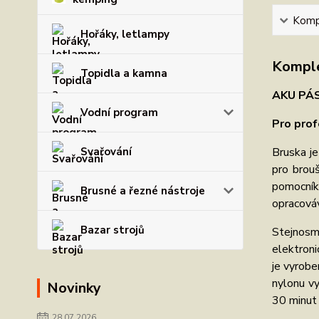
Kompl
Hořáky, letlampy
Komple
Topidla a kamna
AKU PÁ
Vodní program
Pro prof
Bruska j
Svařování
pro brouš
pomocník
Brusné a řezné nástroje
opracová
Bazar strojů
Stejnosm
elektroni
je vyrobe
nylonu vy
Novinky
30 minut 
28.07.2026