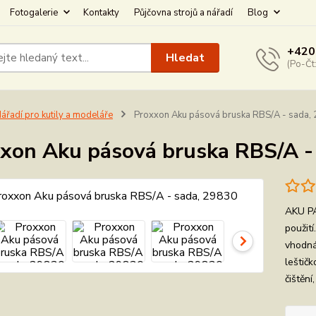
Fotogalerie
Kontakty
Půjčovna strojů a nářadí
Blog
+420
Hledat
(Po-Čt
ářadí pro kutily a modeláře
Proxxon Aku pásová bruska RBS/A - sada,
xon Aku pásová bruska RBS/A -
AKU P
použit
vhodná
leštič
čištění