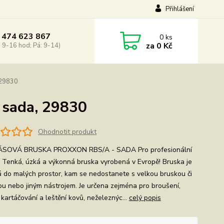
Přihlášení
 474 623 867
0
ks
za
0 Kč
: 9-16 hod; Pá: 9-14)
 29830
 sada, 29830
Ohodnotit produkt
ÁSOVÁ BRUSKA PROXXON RBS/A - SADA Pro profesionální
í. Tenká, úzká a výkonná bruska vyrobená v Evropě! Bruska je
 do malých prostor, kam se nedostanete s velkou bruskou či
kou nebo jiným nástrojem. Je určena zejména pro broušení,
, kartáčování a leštění kovů, neželeznýc...
celý popis