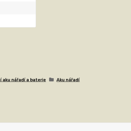
í aku nářadí a baterie
Aku nářadí