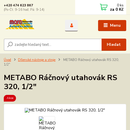
0
ks
+420 474 623 867
za
0 Kč
(Po-Čt: 9-16 hod; Pá: 9-14)
Menu
Hledat
Úvod
Dílenské nástroje a stroje
METABO Ráčnový utahovák RS 320,
1/2"
METABO Ráčnový utahovák RS
320, 1/2"
Akce