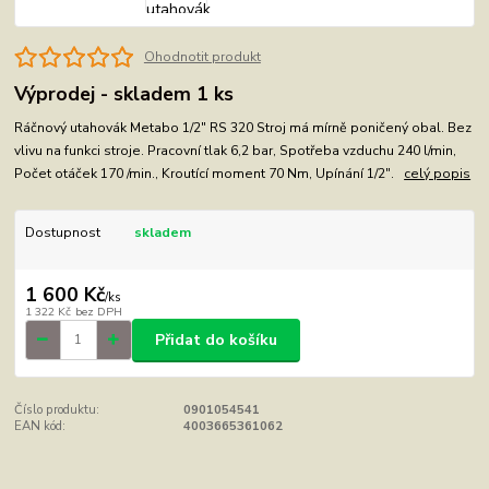
Ohodnotit produkt
Výprodej - skladem 1 ks
Ráčnový utahovák Metabo 1/2" RS 320 Stroj má mírně poničený obal. Bez
vlivu na funkci stroje. Pracovní tlak 6,2 bar, Spotřeba vzduchu 240 l/min,
Počet otáček 170 /min., Kroutící moment 70 Nm, Upínání 1/2".
celý popis
Dostupnost
skladem
1 600 Kč
/
ks
1 322 Kč
bez DPH
Přidat do košíku
Číslo produktu:
0901054541
EAN kód:
4003665361062