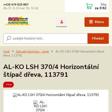
0
ks
+420 474 623 867
za
0 Kč
(Po-Čt: 9-16 hod; Pá: 9-14)
Menu
Hledat
Úvod
Zahradní technika - stroje
AL-KO LSH 370/4 Horizontální štípač
dřeva, 113791
AL-KO LSH 370/4 Horizontální
štípač dřeva, 113791
Akce