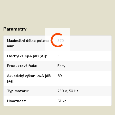
Parametry
Maximální délka polena v
370
mm
Odchylka KpA [dB (A)]
3
Produktová řada
Easy
Akustický výkon LwA [dB
89
(A)]
Typ motoru
230 V, 50 Hz
Hmotnost
51 kg