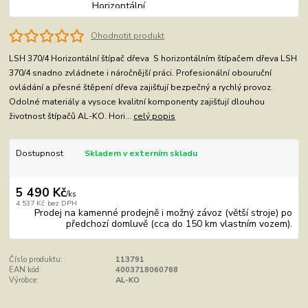
Ohodnotit produkt
LSH 370/4 Horizontální štípač dřeva S horizontálním štípačem dřeva LSH
370/4 snadno zvládnete i náročnější práci. Profesionální obouruční
ovládání a přesné štěpení dřeva zajišťují bezpečný a rychlý provoz.
Odolné materiály a vysoce kvalitní komponenty zajišťují dlouhou
životnost štípačů AL-KO. Hori...
celý popis
Dostupnost
Skladem v externím skladu
5 490 Kč
/
ks
4 537 Kč
bez DPH
Prodej na kamenné prodejně i možný závoz (větší stroje) po
předchozí domluvě (cca do 150 km vlastním vozem).
Číslo produktu:
113791
EAN kód:
4003718060768
Výrobce:
AL-KO