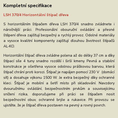
Kompletní specifikace
LSH 370/4 Horizontální štípač dřeva
S horizontálním štípačem dřeva LSH 370/4 snadno zvládnete i
náročnější práci. Profesionální obouruční ovládání a přesné
štěpení dřeva zajišťují bezpečný a rychlý provoz. Odolné materiály
a vysoce kvalitní komponenty zajišťují dlouhou životnost štípačů
AL-KO.
Horizontální štípač dřeva zvládne polena až do délky 37 cm a díky
štípací síle 4 tuny snadno rozdělí i širší kmeny. Pevná a stabilní
konstrukce je ošetřena vysoce odolnou práškovou barvou, která
štípač chrání proti korozi. Štípač je napájen pomocí 230 V (domácí
síť) a dosahuje výkonu 1500 W. Je extra bezpečný díky ochranné
kleci. Štípač je mobilní a šetří místo při skladování. Navzdory
dvouručnímu ovládání, bezpečnostním prvkům a souvisejícímu
snížení rizika, doporučujeme při práci se štípačem nosit
bezpečnostní obuv, ochranné brýle a rukavice. Při provozu se
ujistěte, že je štípač dřeva postaven na pevný a rovný povrch.