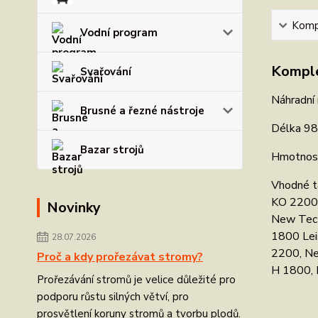
Kompl
Vodní program
Komple
Svařování
Náhradní
Brusné a řezné nástroje
Délka 98
Bazar strojů
Hmotnost
Vhodné t
KO 2200 
Novinky
New Tec 
1800 Lei
28.07.2026
2200, Ne
Proč a kdy prořezávat stromy?
H 1800, 
Prořezávání stromů je velice důležité pro
podporu růstu silných větví, pro
prosvětlení koruny stromů a tvorbu plodů.