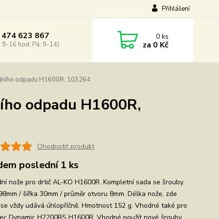
Přihlášení
 474 623 867
0
ks
za
0 Kč
: 9-16 hod; Pá: 9-14)
radního odpadu H1600R, 103264
dního odpadu H1600R,
Ohodnotit produkt
dem poslední 1 ks
ní nože pro drtič AL-KO H1600R. Kompletní sada se šrouby.
98mm / šířka 30mm / průměr otvoru 8mm. Délka nože, zde
se vždy udává úhlopříčně. Hmotnost 152 g. Vhodné také pro
c Dynamic H2200RS H1600R. Vhodné použít nové šrouby