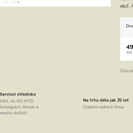
obj.č.
Dos
49
405
Číslo p
Servisní středisko
Na trhu déle jak 25 let
Stihl, AL-KO, MTD,
Scheppach, Riwall a
Stabilní rodinná firma
mnoho dalších