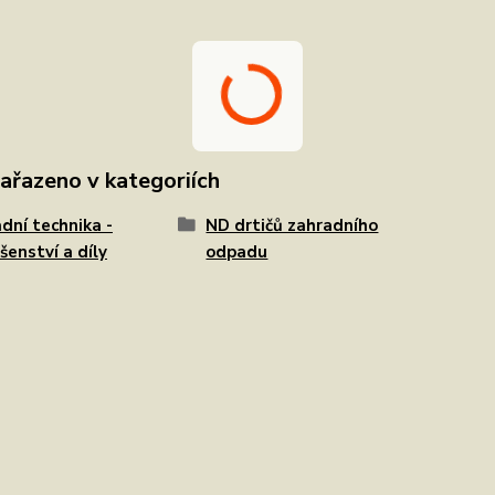
zařazeno v kategoriích
dní technika -
ND drtičů zahradního
ušenství a díly
odpadu