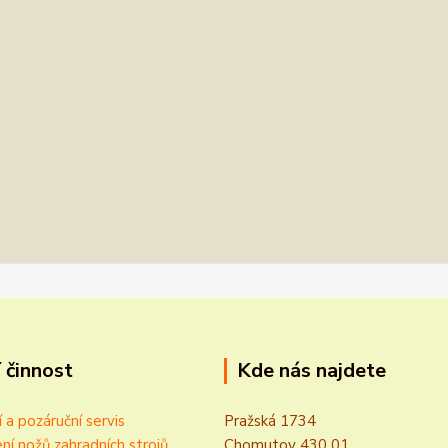
 činnost
Kde nás najdete
í a pozáruční servis
Pražská 1734
ní nožů zahradních strojů
Chomutov 430 01