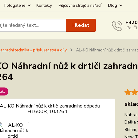
Fotogalerie
Kontakty
Půjčovna strojů a nářadí
Blog
+420
Hledat
(Po-Čt
ahradní technika - příslušenství a díly
AL-KO Náhradní nůž k drtiči zah
O Náhradní nůž k drtiči zahra
264
ukt
skla
Náhrad
Délka 
98mm, 
New Te