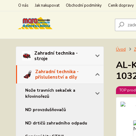
O nás
Jak nakupovat
Obchodní podmínky
Ceník dopravy
Úvod
Z
Zahradní technika -
stroje
AL-K
Zahradní technika -
103
příslušenství a díly
Nože travních sekaček a
TOP prod
křovinořezů
ND provzdušňovačů
ND drtičů zahradního odpadu