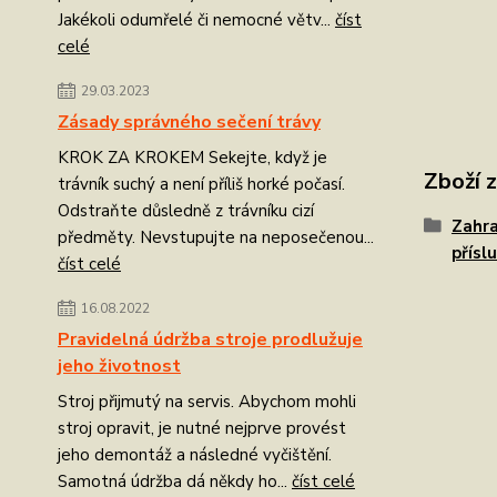
Jakékoli odumřelé či nemocné větv...
číst
celé
29.03.2023
Zásady správného sečení trávy
KROK ZA KROKEM Sekejte, když je
Zboží 
trávník suchý a není příliš horké počasí.
Odstraňte důsledně z trávníku cizí
Zahra
předměty. Nevstupujte na neposečenou...
přísl
číst celé
16.08.2022
Pravidelná údržba stroje prodlužuje
jeho životnost
Stroj přijmutý na servis. Abychom mohli
stroj opravit, je nutné nejprve provést
jeho demontáž a následné vyčištění.
Samotná údržba dá někdy ho...
číst celé