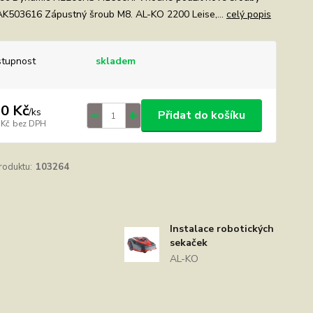
: AK503616 Zápustný šroub M8. AL-KO 2200 Leise,...
celý popis
tupnost
skladem
0 Kč
/
ks
Přidat do košíku
 Kč
bez DPH
roduktu:
103264
Instalace robotických
sekaček
AL-KO