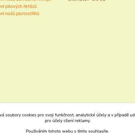
ní pilových řetězů
ní nožů plotostřihů
á soubory cookies pro svoji funkčnost, analytické účely a v případě u
pro účely cílení reklamy.
Používáním tohoto webu s tímto souhlasíte.