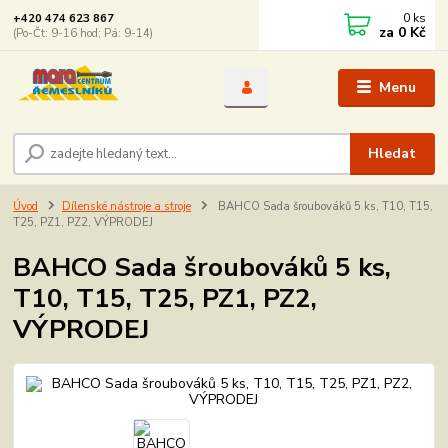
0
ks
+420 474 623 867
za
0 Kč
(Po-Čt: 9-16 hod; Pá: 9-14)
Menu
Hledat
Úvod
Dílenské nástroje a stroje
BAHCO Sada šroubováků 5 ks, T10, T15,
T25, PZ1, PZ2, VÝPRODEJ
BAHCO Sada šroubováků 5 ks,
T10, T15, T25, PZ1, PZ2,
VÝPRODEJ