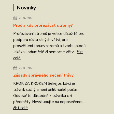
Novinky
28.07.2026
Proč a kdy prořezávat stromy?
Prořezávání stromů je velice důležité pro
podporu růstu silných větví, pro
prosvětlení koruny stromů a tvorbu plodů.
Jakékoli odumřelé či nemocné větv...
číst
celé
29.03.2023
Zásady správného sečení trávy
KROK ZA KROKEM Sekejte, když je
trávník suchý a není příliš horké počasí.
Odstraňte důsledně z trávníku cizí
předměty. Nevstupujte na neposečenou...
číst celé