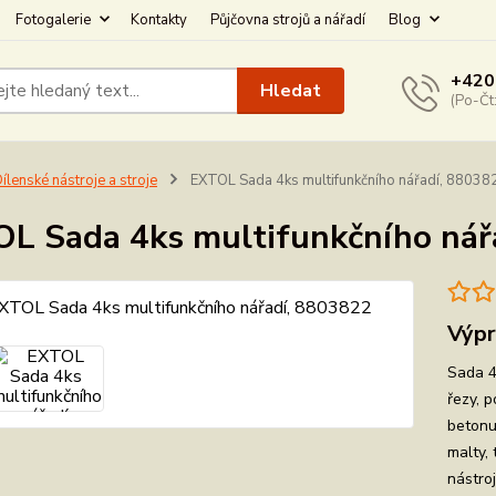
Fotogalerie
Kontakty
Půjčovna strojů a nářadí
Blog
+420
Hledat
(Po-Čt
ílenské nástroje a stroje
EXTOL Sada 4ks multifunkčního nářadí, 88038
L Sada 4ks multifunkčního nář
Výpr
Sada 4
řezy, p
betonu
malty, 
nástroj