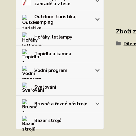
zahradě a v lese
Outdoor, turistika,
kemping
Zboží 
Hořáky, letlampy
Dílen
Topidla a kamna
Vodní program
Svařování
Brusné a řezné nástroje
Bazar strojů