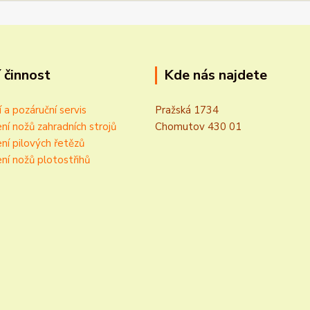
 činnost
Kde nás najdete
í a pozáruční servis
Pražská 1734
ní nožů zahradních strojů
Chomutov 430 01
ní pilových řetězů
ní nožů plotostřihů