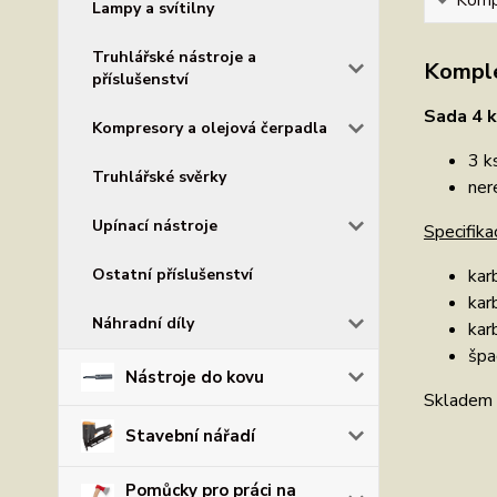
Kompl
Lampy a svítilny
Truhlářské nástroje a
Komple
příslušenství
Sada 4 k
Kompresory a olejová čerpadla
3 k
Truhlářské svěrky
ner
Upínací nástroje
Specifika
Ostatní příslušenství
kar
kar
Náhradní díly
kar
špa
Nástroje do kovu
Skladem 
Stavební nářadí
Pomůcky pro práci na