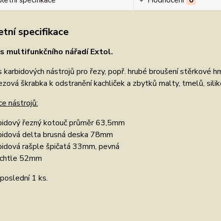
etní specifikace
Hodnocení
0
tní specifikace
s multifunkčního nářadí Extol.
s karbidových nástrojů pro řezy, popř. hrubé broušení stěrkové h
ezová škrabka k odstranění kachliček a zbytků malty, tmelů, sili
ce nástrojů:
bidový řezný kotouč průměr 63,5mm
bidová delta brusná deska 78mm
bidová rašple špičatá 33mm, pevná
chtle 52mm
poslední 1 ks.