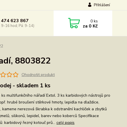
Přihlášení
 474 623 867
0
ks
za
0 Kč
: 9-16 hod; Pá: 9-14)
22
adí, 8803822
Ohodnotit produkt
odej - skladem 1 ks
 ks multifunkčního nářadí Extol. 3 ks karbidových nástrojů pro
opř. hrubé broušení stěrkové hmoty, lepidla na dlaždice,
, kamene nerezová škrabka k odstranění kachliček a zbytků
tmelů, silikonů, lepidel, barev nebo koberců Specifikace
ů: karbidový řezný kotouč prů...
celý popis