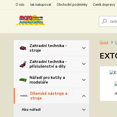
O nás
Jak nakupovat
Obchodní podmínky
Ceník dopravy
Úvod
D
Zahradní technika -
stroje
EXTO
Zahradní technika -
příslušenství a díly
Nářadí pro kutily a
modeláře
Dílenské nástroje a
stroje
Aku nářadí